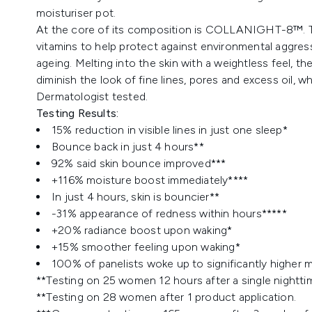
moisturiser pot.
At the core of its composition is COLLANIGHT-8™. Th
vitamins to help protect against environmental aggres
ageing. Melting into the skin with a weightless feel, t
diminish the look of fine lines, pores and excess oil, w
Dermatologist tested.
Testing Results:
15% reduction in visible lines in just one sleep*
Bounce back in just 4 hours**
92% said skin bounce improved***
+116% moisture boost immediately****
In just 4 hours, skin is bouncier**
-31% appearance of redness within hours*****
+20% radiance boost upon waking*
+15% smoother feeling upon waking*
100% of panelists woke up to significantly higher m
**Testing on 25 women 12 hours after a single nightti
**Testing on 28 women after 1 product application.