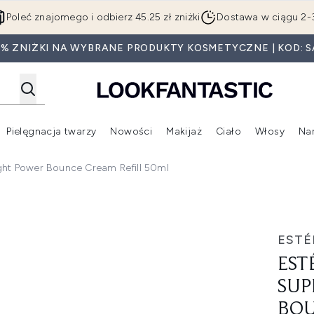
Przejdź do głównej treści
Poleć znajomego i odbierz 45.25 zł zniżki
Dostawa w ciągu 2-
0% ZNIŻKI NA WYBRANE PRODUKTY KOSMETYCZNE | KOD: S
Pielęgnacja twarzy
Nowości
Makijaż
Ciało
Włosy
Na
Wejdź do podmenu (Beauty Box)
Wejdź do podmenu (Marki)
Wejdź do podmenu (Pielęgnacja twarzy)
Wejdź do podmenu (Nowości)
Wejd
ght Power Bounce Cream Refill 50ml
eme+ Night Power Bounce Cream Refill 50ml
ESTÉ
EST
SUP
BOU