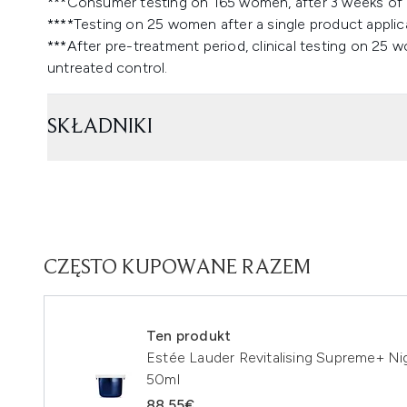
***Consumer testing on 165 women, after 3 weeks of 
****Testing on 25 women after a single product applic
***After pre-treatment period, clinical testing on 25
untreated control.
SKŁADNIKI
CZĘSTO KUPOWANE RAZEM
Ten produkt
Estée Lauder Revitalising Supreme+ Ni
50ml
88.55€