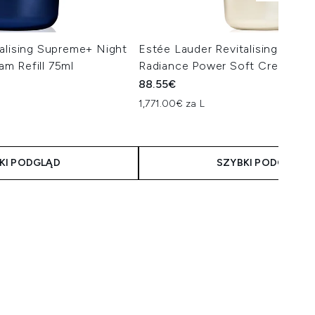
alising Supreme+ Night
Estée Lauder Revitalising Supr
m Refill 75ml
Radiance Power Soft Creme Ref
88.55€
1,771.00€ za L
KI PODGLĄD
SZYBKI PODGLĄD