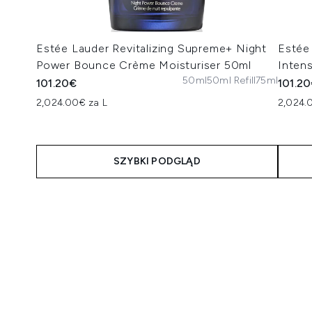
Estée Lauder Revitalizing Supreme+ Night
Estée
Power Bounce Crème Moisturiser 50ml
Inten
50ml
50ml Refill
75ml
101.20€
101.2
2,024.00€ za L
2,024.
SZYBKI PODGLĄD
Showing slide 1