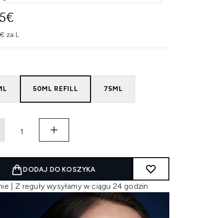
55€
€ za L
ML
50ML REFILL
75ML
DODAJ DO KOSZYKA
nie | Z reguły wysyłamy w ciągu 24 godzin