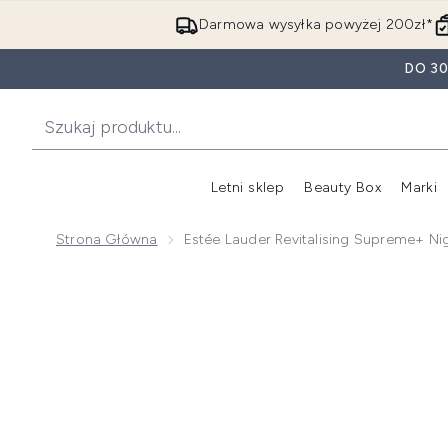
Darmowa wysyłka powyżej 200zł*
DO 3
Letni sklep
Beauty Box
Marki
Strona Główna
Estée Lauder Revitalising Supreme+ Ni
Now showing image 1 Estée Lauder Revitalising Supr