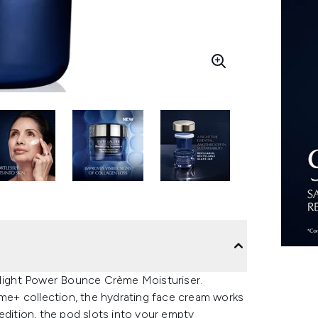
r Night Power Bounce Crème Moisturiser.
eme+ collection, the hydrating face cream works
l edition, the pod slots into your empty