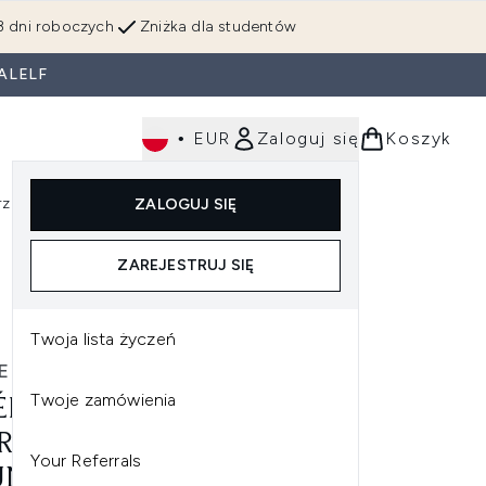
3 dni roboczych
Zniżka dla studentów
ALELF
•
EUR
Zaloguj się
Koszyk
rzędzia
Perfumy
Dla mężczyzn
ZALOGUJ SIĘ
ź do podmenu (Makijaż)
Wejdź do podmenu (Ciało)
Wejdź do podmenu (Włosy)
Wejdź do podmenu (Narzędzia)
Wejdź do podmenu (Perfumy)
Wejdź do podmenu (
ZAREJESTRUJ SIĘ
Twoja lista życzeń
E LAUDER
Twoje zamówienia
ÉE LAUDER REVITALISING
REME+ NIGHT POWER
Your Referrals
NCE CREAM REFILL 50ML