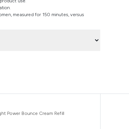
product use.
ation.
 women, measured for 150 minutes, versus
ght Power Bounce Cream Refill