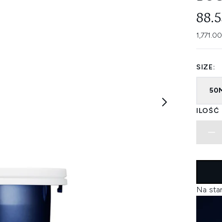
88.
1,771.00
SIZE:
50
ILOŚĆ
Na sta