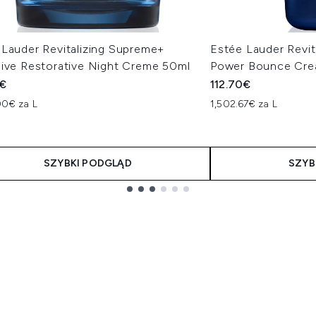
 Lauder Revitalizing Supreme+
Estée Lauder Revit
sive Restorative Night Creme 50ml
Power Bounce Crea
0€
112.70€
00€ za L
1,502.67€ za L
SZYBKI PODGLĄD
SZYB