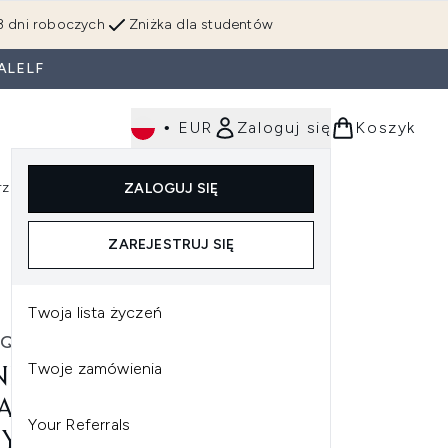
3 dni roboczych
Zniżka dla studentów
ALELF
•
EUR
Zaloguj się
Koszyk
rzędzia
Perfumy
Dla mężczyzn
ZALOGUJ SIĘ
ź do podmenu (Makijaż)
Wejdź do podmenu (Ciało)
Wejdź do podmenu (Włosy)
Wejdź do podmenu (Narzędzia)
Wejdź do podmenu (Perfumy)
Wejdź do podmenu (
ZAREJESTRUJ SIĘ
Twoja lista życzeń
IQUE
Twoje zamówienia
NIQUE TAKE THE DAY OFF
ANSING OIL OLEJEK
Your Referrals
YSZCZAJĄCY 200 ML