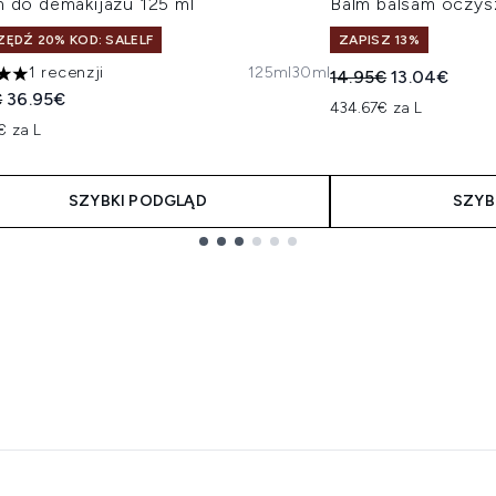
m do demakijażu 125 ml
Balm balsam oczys
ĘDŹ 20% KOD: SALELF
ZAPISZ 13%
1 recenzji
125ml
30ml
Sugerowana cena de
Aktualna ce
14.95€
13.04€
zdek na maksymalnie 5
owana cena detaliczna:
Aktualna cena:
€
36.95€
434.67€ za L
€ za L
SZYBKI PODGLĄD
SZYB