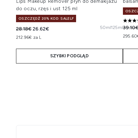
Lips Makeup Remover płyn do demakijażu
balsa
do oczu, rzęs i ust 125 ml
OSZCZ
OSZCZĘDŹ 20% KOD: SALELF
5 gwia
Suger
39.10
50ml
125ml
Sugerowana cena detaliczna:
Aktualna cena:
28.18€
26.62€
295.60
212.96€ za L
SZYBKI PODGLĄD
Showing slide 1