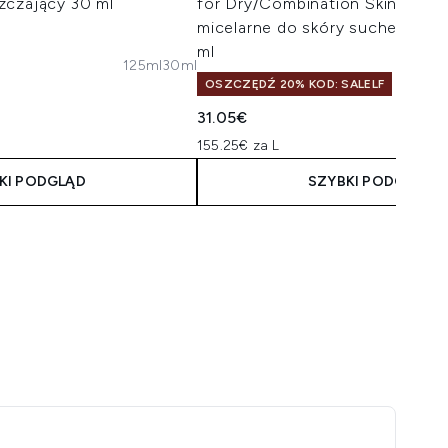
zczający 30 ml
for Dry/Combination Skin mlec
micelarne do skóry suchej/mie
ml
125ml
30ml
taliczna:
na:
OSZCZĘDŹ 20% KOD: SALELF
31.05€
155.25€ za L
KI PODGLĄD
SZYBKI PODGLĄD