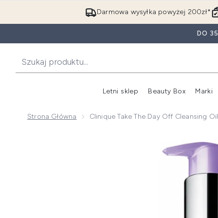
Darmowa wysyłka powyżej 200zł*
DO 3
Letni sklep
Beauty Box
Marki
Strona Główna
Clinique Take The Day Off Cleansing O
Now showing image 1 Clinique Take The Day Off Clean