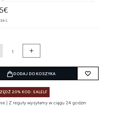
55€
 za L
DODAJ DO KOSZYKA
ZĘDŹ 20% KOD: SALELF
nie | Z reguły wysyłamy w ciągu 24 godzin