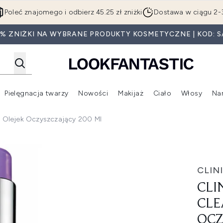
Przejdź do głównej treści
Poleć znajomego i odbierz 45.25 zł zniżki
Dostawa w ciągu 2-
5% ZNIŻKI NA WYBRANE PRODUKTY KOSMETYCZNE | KOD: S
Pielęgnacja twarzy
Nowości
Makijaż
Ciało
Włosy
Na
Wejdź do podmenu (Beauty Box)
Wejdź do podmenu (Marki)
Wejdź do podmenu (Pielęgnacja twarzy)
Wejdź do podmenu (Nowości)
Wejd
il Olejek Oczyszczający 200 Ml
sing Oil olejek oczyszczający 200 ml
CLIN
CLI
CLE
OCZ