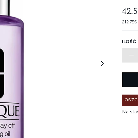
42.
212.75€
ILOŚĆ
OSZC
Na sta