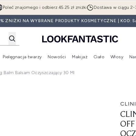
Przejdź do głównej treści
Poleć znajomego i odbierz 45.25 zł zniżki
Dostawa w ciągu 2-
0% ZNIŻKI NA WYBRANE PRODUKTY KOSMETYCZNE | KOD: S
Pielęgnacja twarzy
Nowości
Makijaż
Ciało
Włosy
Na
Wejdź do podmenu (Beauty Box)
Wejdź do podmenu (Marki)
Wejdź do podmenu (Pielęgnacja twarzy)
Wejdź do podmenu (Nowości)
Wejd
ing Balm Balsam Oczyszczający 30 Ml
Cleansing Balm balsam oczyszczający 30 ml
CLIN
CLI
OFF
OCZ