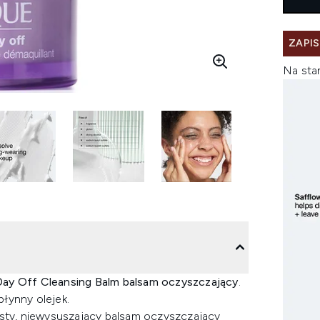
ZAPIS
Na sta
Day Off Cleansing Balm balsam oczyszczający
.
płynny olejek.
usty, niewysuszający balsam oczyszczający