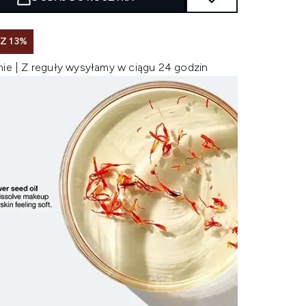
Z 13%
nie | Z reguły wysyłamy w ciągu 24 godzin