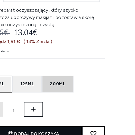
preparat oczyszczający, który szybko
zcza uporczywy makijaż i pozostawia skórę
nie oczyszczoną i czystą.
EROWANA CENA DETALICZNA:
AKTUALNA CENA:
95€
13.04€
dź 1,91 €
( 13% Zniżki )
 za L
ML
125ML
200ML
DODAJ DO KOSZYKA