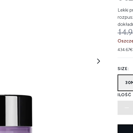
Lekki 
rozpus
dokład
SUG
14.
Oszczę
434.67€
SIZE:
30
ILOŚĆ