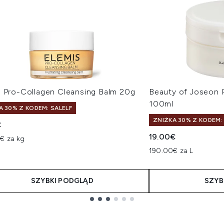
s Pro-Collagen Cleansing Balm 20g
Beauty of Joseon 
100ml
A 30% Z KODEM: SALELF
ZNIŻKA 30% Z KODEM:
€
19.00€
€ za kg
190.00€ za L
SZYBKI PODGLĄD
SZYB