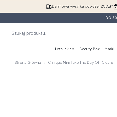
Darmowa wysyłka powyżej 200zł*
DO 3
Letni sklep
Beauty Box
Marki
Strona Główna
Clinique Mini Take The Day Off Cleans
Now showing image 1 Clinique Mini Take the Day off 