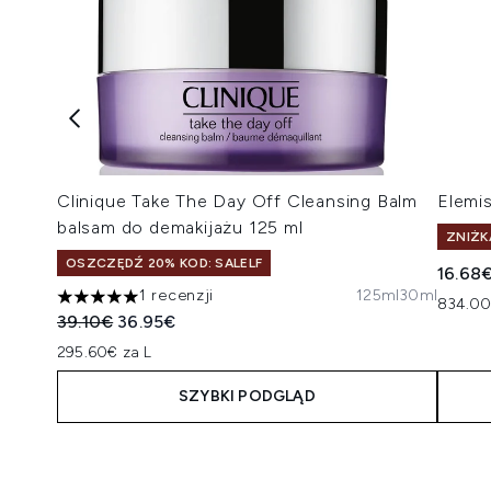
Clinique Take The Day Off Cleansing Balm
Elemi
balsam do demakijażu 125 ml
ZNIŻK
OSZCZĘDŹ 20% KOD: SALELF
16.68
1 recenzji
125ml
30ml
834.00
5 gwiazdek na maksymalnie 5
Sugerowana cena detaliczna:
Aktualna cena:
39.10€
36.95€
295.60€ za L
SZYBKI PODGLĄD
Showing slide 1