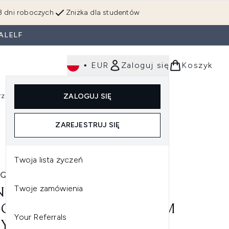
3 dni roboczych
Zniżka dla studentów
ALELF
•
EUR
Zaloguj się
Koszyk
rzędzia
Perfumy
Dla mężczyzn
ZALOGUJ SIĘ
ź do podmenu (Makijaż)
Wejdź do podmenu (Ciało)
Wejdź do podmenu (Włosy)
Wejdź do podmenu (Narzędzia)
Wejdź do podmenu (Perfumy)
Wejdź do podmenu (
ZAREJESTRUJ SIĘ
Twoja lista życzeń
IQUE
Twoje zamówienia
NIQUE MINI TAKE THE DAY
 CLEANSING BALM BALSAM
Your Referrals
YSZCZAJĄCY 30 ML