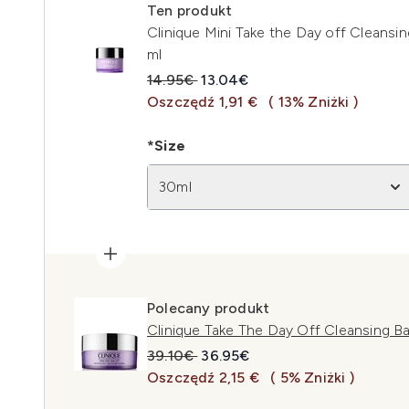
Ten produkt
Clinique Mini Take the Day off Cleans
ml
Sugerowana cena detaliczna:
Aktualna cena:
14.95€
13.04€
Oszczędź 1,91 €
( 13% Zniżki )
*Size
30ml
Polecany produkt
Clinique Take The Day Off Cleansing B
Sugerowana cena detaliczna:
Aktualna cena:
39.10€
36.95€
Oszczędź 2,15 €
( 5% Zniżki )