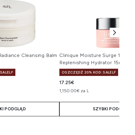
Radiance Cleansing Balm
Clinique Moisture Surge 100 H
Replenishing Hydrator 15ml
 SALELF
OSZCZĘDŹ 20% KOD: SALELF
1
17.25€
1,150.00€ za L
KI PODGLĄD
SZYBKI PODGLĄD