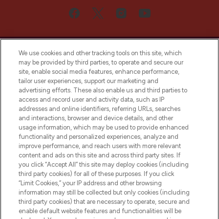
We use cookies and other tracking tools on this site, which
may be provided by third parties, to operate and secure our
site, enable social media features, enhance performance,
tailor user experiences, support our marketing and
Bądź pierwszą osobą, która dowie się o
advertising efforts. These also enable us and third parties to
najnowszych produktach, od niszowych i
access and record user and activity data, such as IP
uznanych marek, sezonowych trendach i
addresses and online identifiers, referring URLs, searches
otrzyma ekskluzywne artykuły redakcyjne
and interactions, browser and device details, and other
z Sunday Supplement.
usage information, which may be used to provide enhanced
functionality and personalized experiences, analyze and
Zgoda na pliki cookie
improve performance, and reach users with more relevant
content and ads on this site and across third party sites. If
Do Not Sell or Share My Personal
you click “Accept All” this site may deploy cookies (including
Information
third party cookies) for all of these purposes. If you click
“Limit Cookies,” your IP address and other browsing
POMOC & INFORMACJE
information may still be collected but only cookies (including
third party cookies) that are necessary to operate, secure and
enable default website features and functionalities will be
WAŻNE INFORMACJE