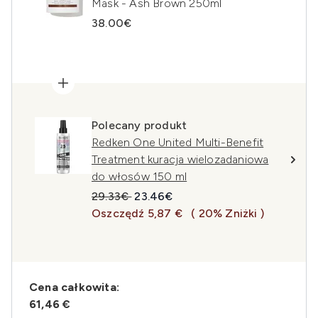
Mask - Ash Brown 250ml
38.00€
Polecany produkt
Redken One United Multi-Benefit
Treatment kuracja wielozadaniowa
do włosów 150 ml
Sugerowana cena detaliczna:
Aktualna cena:
29.33€
23.46€
Oszczędź 5,87 €
( 20% Zniżki )
Cena całkowita:
61,46 €