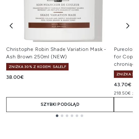
Christophe Robin Shade Variation Mask -
Pureology
Ash Brown 250ml (NEW)
for Copper
chroniąca
ZNIŻKA 30% Z KODEM: SALELF
ZNIŻKA 30%
38.00€
43.70€
218.50€ za 
SZYBKI PODGLĄD
Showing slide 1