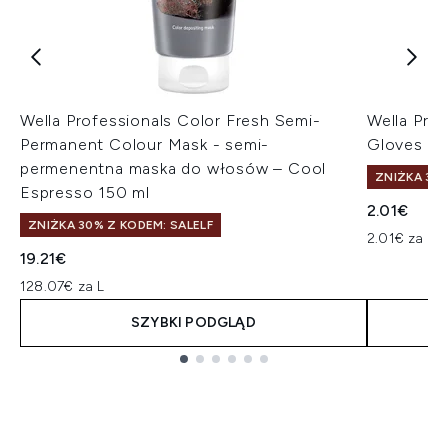
Wella Professionals Color Fresh Semi-
Wella Prof
Permanent Colour Mask - semi-
Gloves ręk
permenentna maska do włosów – Cool
ZNIŻKA 30%
Espresso 150 ml
2.01€
ZNIŻKA 30% Z KODEM: SALELF
2.01€ za uni
19.21€
128.07€ za L
SZYBKI PODGLĄD
Showing slide 1