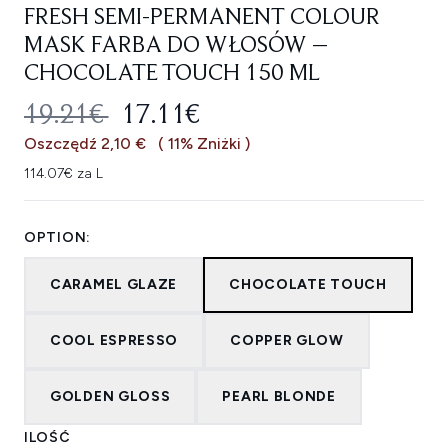
FRESH SEMI-PERMANENT COLOUR
MASK FARBA DO WŁOSÓW –
CHOCOLATE TOUCH 150 ML
SUGEROWANA CENA DETALICZNA
AKTUALNA CENA:
19.21€
17.11€
Oszczędź 2,10 €
( 11% Zniżki )
114.07€ za L
OPTION:
CARAMEL GLAZE
CHOCOLATE TOUCH
COOL ESPRESSO
COPPER GLOW
GOLDEN GLOSS
PEARL BLONDE
ILOŚĆ