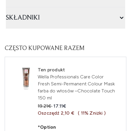
SKŁADNIKI
CZĘSTO KUPOWANE RAZEM
Ten produkt
Wella Professionals Care Color
Fresh Semi-Permanent Colour Mask
farba do włosów –Chocolate Touch
150 ml
Sugerowana cena detaliczna:
Aktualna cena:
19.21€
17.11€
Oszczędź 2,10 €
( 11% Zniżki )
*Option