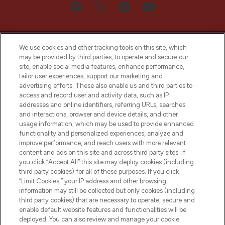
We use cookies and other tracking tools on this site, which
may be provided by third parties, to operate and secure our
site, enable social media features, enhance performance,
tailor user experiences, support our marketing and
Bądź pierwszą osobą, która dowie się o
advertising efforts. These also enable us and third parties to
najnowszych produktach, od niszowych i
access and record user and activity data, such as IP
uznanych marek, sezonowych trendach i
addresses and online identifiers, referring URLs, searches
otrzyma ekskluzywne artykuły redakcyjne
and interactions, browser and device details, and other
z Sunday Supplement.
usage information, which may be used to provide enhanced
functionality and personalized experiences, analyze and
Zgoda na pliki cookie
improve performance, and reach users with more relevant
content and ads on this site and across third party sites. If
Do Not Sell or Share My Personal
you click “Accept All” this site may deploy cookies (including
Information
third party cookies) for all of these purposes. If you click
“Limit Cookies,” your IP address and other browsing
POMOC & INFORMACJE
information may still be collected but only cookies (including
third party cookies) that are necessary to operate, secure and
enable default website features and functionalities will be
WAŻNE INFORMACJE
deployed. You can also review and manage your cookie