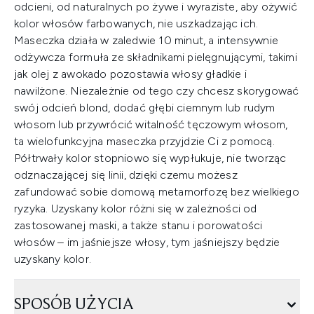
odcieni, od naturalnych po żywe i wyraziste, aby ożywić
kolor włosów farbowanych, nie uszkadzając ich.
Maseczka działa w zaledwie 10 minut, a intensywnie
odżywcza formuła ze składnikami pielęgnującymi, takimi
jak olej z awokado pozostawia włosy gładkie i
nawilżone. Niezależnie od tego czy chcesz skorygować
swój odcień blond, dodać głębi ciemnym lub rudym
włosom lub przywrócić witalność tęczowym włosom,
ta wielofunkcyjna maseczka przyjdzie Ci z pomocą.
Półtrwały kolor stopniowo się wypłukuje, nie tworząc
odznaczającej się linii, dzięki czemu możesz
zafundować sobie domową metamorfozę bez wielkiego
ryzyka. Uzyskany kolor różni się w zależności od
zastosowanej maski, a także stanu i porowatości
włosów – im jaśniejsze włosy, tym jaśniejszy będzie
uzyskany kolor.
SPOSÓB UŻYCIA