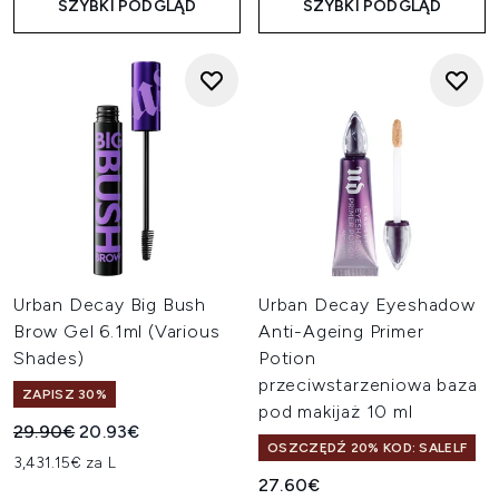
SZYBKI PODGLĄD
SZYBKI PODGLĄD
Urban Decay Big Bush
Urban Decay Eyeshadow
Brow Gel 6.1ml (Various
Anti-Ageing Primer
Shades)
Potion
przeciwstarzeniowa baza
ZAPISZ 30%
pod makijaż 10 ml
Sugerowana cena detaliczna:
Aktualna cena:
29.90€
20.93€
OSZCZĘDŹ 20% KOD: SALELF
3,431.15€ za L
27.60€