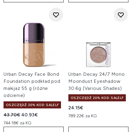
Urban Decay Face Bond
Urban Decay 24/7 Mono
Foundation podkład pod
Moondust Eyeshadow
makijaż 55 g (różne
30.6g (Various Shades)
odcienie)
OSZCZĘDŹ 20% KOD: SALELF
OSZCZĘDŹ 20% KOD: SALELF
24.15€
Sugerowana cena detaliczna:
Aktualna cena:
43.70€
40.93€
789.22€ za KG
744.18€ za KG