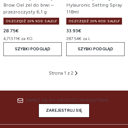
Brow Gel żel do brwi –
Hylauronic Setting Spray
przezroczysty 6,1 g
118ml
OSZCZĘDŹ 20% KOD: SALELF
OSZCZĘDŹ 20% KOD: SALELF
28.75€
33.93€
4,713.11€ za KG
287.54€ za L
SZYBKI PODGLĄD
SZYBKI PODGLĄD
Strona 1 z 2
ZAPISZ SIĘ DO NASZEGO NEWSLETTERA
ZAREJESTRUJ SIĘ