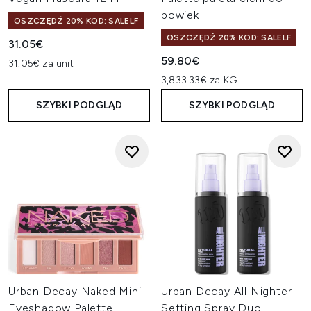
powiek
OSZCZĘDŹ 20% KOD: SALELF
OSZCZĘDŹ 20% KOD: SALELF
31.05€
59.80€
31.05€ za unit
3,833.33€ za KG
SZYBKI PODGLĄD
SZYBKI PODGLĄD
Urban Decay Naked Mini
Urban Decay All Nighter
Eyeshadow Palette
Setting Spray Duo