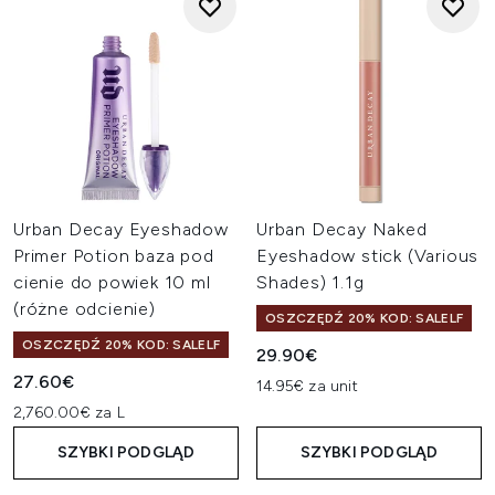
Urban Decay Eyeshadow
Urban Decay Naked
Primer Potion baza pod
Eyeshadow stick (Various
cienie do powiek 10 ml
Shades) 1.1g
(różne odcienie)
OSZCZĘDŹ 20% KOD: SALELF
OSZCZĘDŹ 20% KOD: SALELF
29.90€
27.60€
14.95€ za unit
2,760.00€ za L
SZYBKI PODGLĄD
SZYBKI PODGLĄD