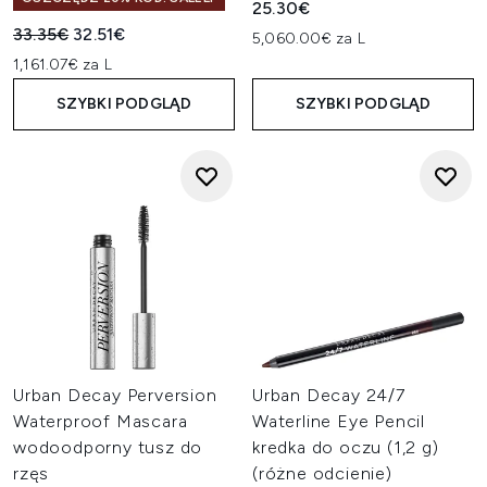
25.30€
Sugerowana cena detaliczna:
Aktualna cena:
33.35€
32.51€
5,060.00€ za L
1,161.07€ za L
SZYBKI PODGLĄD
SZYBKI PODGLĄD
Urban Decay Perversion
Urban Decay 24/7
Waterproof Mascara
Waterline Eye Pencil
wodoodporny tusz do
kredka do oczu (1,2 g)
rzęs
(różne odcienie)