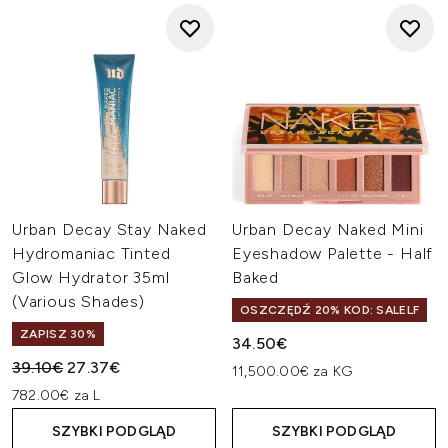
Urban Decay Stay Naked
Urban Decay Naked Mini
Hydromaniac Tinted
Eyeshadow Palette - Half
Glow Hydrator 35ml
Baked
(Various Shades)
OSZCZĘDŹ 20% KOD: SALELF
ZAPISZ 30%
34.50€
Sugerowana cena detaliczna:
Aktualna cena:
39.10€
27.37€
11,500.00€ za KG
782.00€ za L
SZYBKI PODGLĄD
SZYBKI PODGLĄD