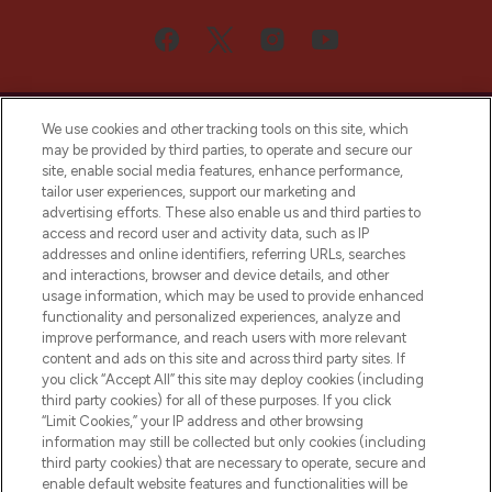
We use cookies and other tracking tools on this site, which
may be provided by third parties, to operate and secure our
site, enable social media features, enhance performance,
tailor user experiences, support our marketing and
Bądź pierwszą osobą, która dowie się o
advertising efforts. These also enable us and third parties to
najnowszych produktach, od niszowych i
access and record user and activity data, such as IP
uznanych marek, sezonowych trendach i
addresses and online identifiers, referring URLs, searches
otrzyma ekskluzywne artykuły redakcyjne
and interactions, browser and device details, and other
z Sunday Supplement.
usage information, which may be used to provide enhanced
functionality and personalized experiences, analyze and
Zgoda na pliki cookie
improve performance, and reach users with more relevant
content and ads on this site and across third party sites. If
Do Not Sell or Share My Personal
you click “Accept All” this site may deploy cookies (including
Information
third party cookies) for all of these purposes. If you click
“Limit Cookies,” your IP address and other browsing
POMOC & INFORMACJE
information may still be collected but only cookies (including
third party cookies) that are necessary to operate, secure and
enable default website features and functionalities will be