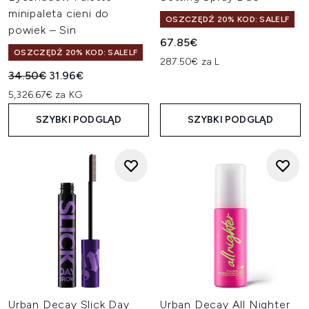
minipaleta cieni do
OSZCZĘDŹ 20% KOD: SALELF
powiek – Sin
67.85€
OSZCZĘDŹ 20% KOD: SALELF
287.50€ za L
Sugerowana cena detaliczna:
Aktualna cena:
34.50€
31.96€
5,326.67€ za KG
SZYBKI PODGLĄD
SZYBKI PODGLĄD
Urban Decay Slick Day
Urban Decay All Nighter