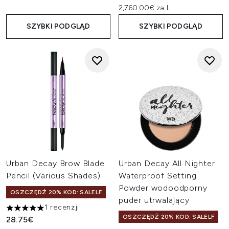
2,760.00€ za L
SZYBKI PODGLĄD
SZYBKI PODGLĄD
Urban Decay Brow Blade
Urban Decay All Nighter
Pencil (Various Shades)
Waterproof Setting
Powder wodoodporny
OSZCZĘDŹ 20% KOD: SALELF
puder utrwalający
1 recenzji
5 gwiazdek na maksymalnie 5
OSZCZĘDŹ 20% KOD: SALELF
28.75€