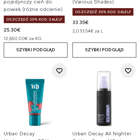
pojedynczy cień do
(Various Shades)
powiek (różne odcienie)
OSZCZĘDŹ 20% KOD: SALELF
OSZCZĘDŹ 20% KOD: SALELF
33.35€
25.30€
2,033.54€ za L
12,650.00€ za KG
SZYBKI PODGLĄD
SZYBKI PODGLĄD
Urban Decay
Urban Decay All Nighter