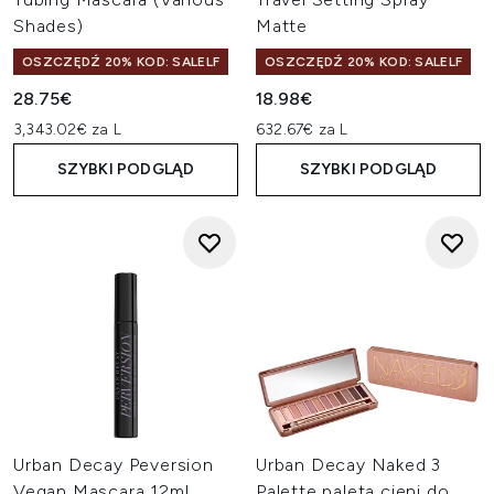
Shades)
Matte
OSZCZĘDŹ 20% KOD: SALELF
OSZCZĘDŹ 20% KOD: SALELF
28.75€
18.98€
3,343.02€ za L
632.67€ za L
SZYBKI PODGLĄD
SZYBKI PODGLĄD
Urban Decay Peversion
Urban Decay Naked 3
Vegan Mascara 12ml
Palette paleta cieni do