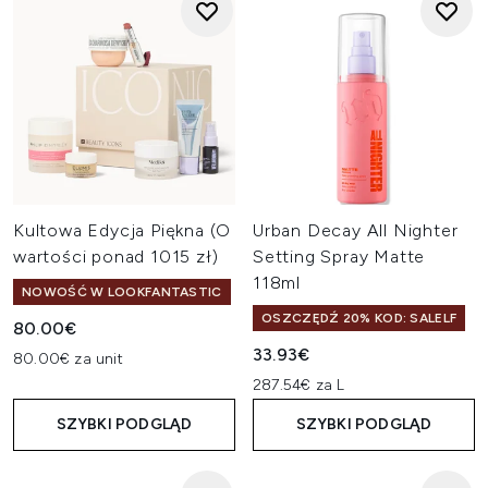
Kultowa Edycja Piękna (O
Urban Decay All Nighter
wartości ponad 1015 zł)
Setting Spray Matte
118ml
NOWOŚĆ W LOOKFANTASTIC
OSZCZĘDŹ 20% KOD: SALELF
80.00€
33.93€
80.00€ za unit
287.54€ za L
SZYBKI PODGLĄD
SZYBKI PODGLĄD