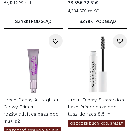
Sugerowana cena detaliczn
Aktualna cena:
33.35€
32.51€
87,121.21€ za L
4,334.67€ za KG
SZYBKI PODGLĄD
SZYBKI PODGLĄD
Urban Decay All Nighter
Urban Decay Subversion
Glowy Primer
Lash Primer baza pod
rozświetlająca baza pod
tusz do rzęs 8,5 ml
makijaż
OSZCZĘDŹ 20% KOD: SALELF
OSZCZĘDŹ 20% KOD: SALELF