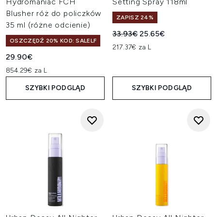
Hydromaniac FCH
Setting Spray 118ml
Blusher róż do policzków
ZAPISZ 24%
35 ml (różne odcienie)
Sugerowana cena detaliczn
Aktualna cena:
33.93€
25.65€
OSZCZĘDŹ 20% KOD: SALELF
217.37€ za L
29.90€
854.29€ za L
SZYBKI PODGLĄD
SZYBKI PODGLĄD