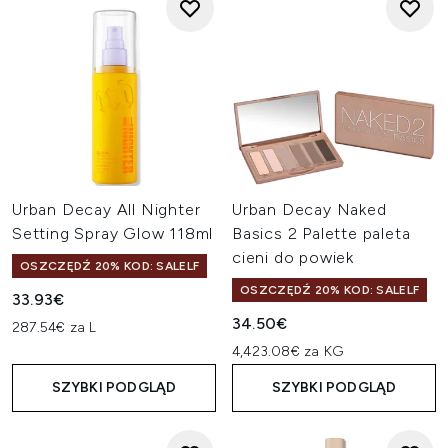
Urban Decay All Nighter
Urban Decay Naked
Setting Spray Glow 118ml
Basics 2 Palette paleta
cieni do powiek
OSZCZĘDŹ 20% KOD: SALELF
OSZCZĘDŹ 20% KOD: SALELF
33.93€
34.50€
287.54€ za L
4,423.08€ za KG
SZYBKI PODGLĄD
SZYBKI PODGLĄD