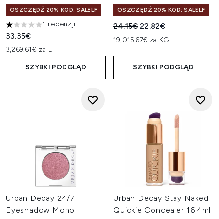
OSZCZĘDŹ 20% KOD: SALELF
OSZCZĘDŹ 20% KOD: SALELF
1 recenzji
Sugerowana cena detaliczn
Aktualna cena:
24.15€
22.82€
1 gwiazdek na maksymalnie 5
33.35€
19,016.67€ za KG
3,269.61€ za L
SZYBKI PODGLĄD
SZYBKI PODGLĄD
Urban Decay 24/7
Urban Decay Stay Naked
Eyeshadow Mono
Quickie Concealer 16.4ml