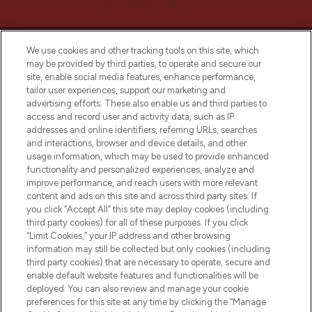
We use cookies and other tracking tools on this site, which
may be provided by third parties, to operate and secure our
site, enable social media features, enhance performance,
tailor user experiences, support our marketing and
Bądź pierwszą osobą, która dowie się o
advertising efforts. These also enable us and third parties to
najnowszych produktach, od niszowych i
access and record user and activity data, such as IP
uznanych marek, sezonowych trendach i
addresses and online identifiers, referring URLs, searches
otrzyma ekskluzywne artykuły redakcyjne
and interactions, browser and device details, and other
z Sunday Supplement.
usage information, which may be used to provide enhanced
functionality and personalized experiences, analyze and
Zgoda na pliki cookie
improve performance, and reach users with more relevant
content and ads on this site and across third party sites. If
Do Not Sell or Share My Personal
you click “Accept All” this site may deploy cookies (including
Information
third party cookies) for all of these purposes. If you click
“Limit Cookies,” your IP address and other browsing
POMOC & INFORMACJE
information may still be collected but only cookies (including
third party cookies) that are necessary to operate, secure and
enable default website features and functionalities will be
WAŻNE INFORMACJE
deployed. You can also review and manage your cookie
preferences for this site at any time by clicking the “Manage