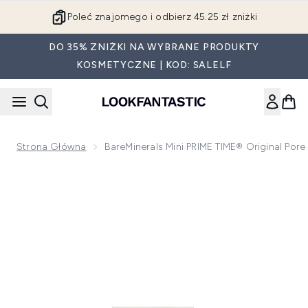
Przejdź do głównej treści
Poleć znajomego i odbierz 45.25 zł zniżki
DO 35% ZNIŻKI NA WYBRANE PRODUKTY
KOSMETYCZNE | KOD: SALELF
Strona Główna
BareMinerals Mini PRIME TIME® Original Pore
Now showing image 1 bareMinerals Mini PRIME TIME® Original