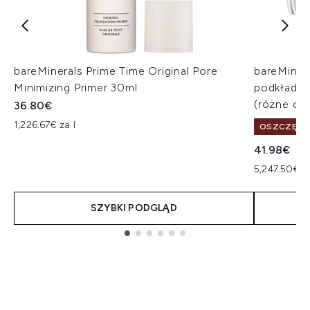
bareMinerals Prime Time Original Pore
bareMiner
Minimizing Primer 30ml
podkład z
(różne odc
36.80€
1,226.67€ za l
OSZCZĘDŹ 
41.98€
5,247.50€ z
SZYBKI PODGLĄD
Showing slide 1