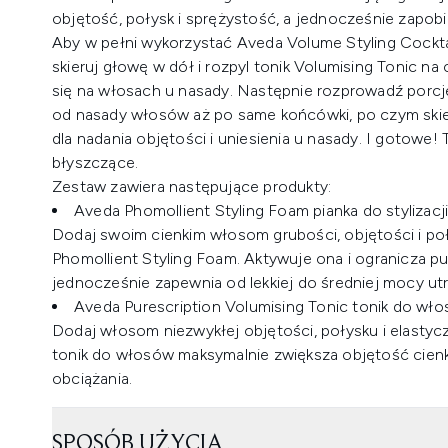
objętość, połysk i sprężystość, a jednocześnie zapobi
Aby w pełni wykorzystać Aveda Volume Styling Cockt
skieruj głowę w dół i rozpyl tonik Volumising Tonic na
się na włosach u nasady. Następnie rozprowadź porcj
od nasady włosów aż po same końcówki, po czym skier
dla nadania objętości i uniesienia u nasady. I gotowe!
błyszczące.
Zestaw zawiera następujące produkty:
Aveda Phomollient Styling Foam pianka do stylizac
Dodaj swoim cienkim włosom grubości, objętości i poły
Phomollient Styling Foam. Aktywuje ona i ogranicza pu
jednocześnie zapewnia od lekkiej do średniej mocy utr
Aveda Purescription Volumising Tonic tonik do wł
Dodaj włosom niezwykłej objętości, połysku i elastyc
tonik do włosów maksymalnie zwiększa objętość cienk
obciążania.
SPOSÓB UŻYCIA