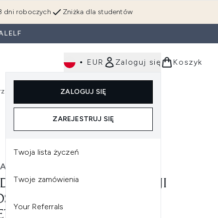
3 dni roboczych
Zniżka dla studentów
ALELF
•
EUR
Zaloguj się
Koszyk
rzędzia
Perfumy
Dla mężczyzn
ZALOGUJ SIĘ
ź do podmenu (Makijaż)
Wejdź do podmenu (Ciało)
Wejdź do podmenu (Włosy)
Wejdź do podmenu (Narzędzia)
Wejdź do podmenu (Perfumy)
Wejdź do podmenu (
ZAREJESTRUJ SIĘ
Twoja lista życzeń
A
Twoje zamówienia
DA KOKTAJL DO STYLIZACJI
SÓW NADAJĄCY IM
Your Referrals
ĘTOŚCI (2 PRODUKTY)