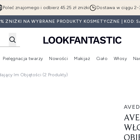
Przejdź do głównej treści
Poleć znajomego i odbierz 45.25 zł zniżki
Dostawa w ciągu 2-
0% ZNIŻKI NA WYBRANE PRODUKTY KOSMETYCZNE | KOD: S
Pielęgnacja twarzy
Nowości
Makijaż
Ciało
Włosy
Na
Wejdź do podmenu (Beauty Box)
Wejdź do podmenu (Marki)
Wejdź do podmenu (Pielęgnacja twarzy)
Wejdź do podmenu (Nowości)
Wejd
dający Im Objętości (2 Produkty)
ów nadający im objętości (2 produkty)
AVED
AVE
WŁO
OBJ