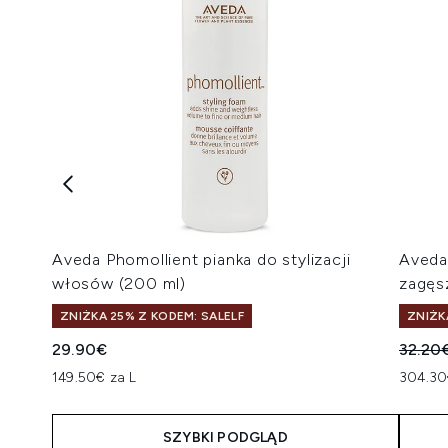
Aveda Phomollient pianka do stylizacji
Aveda 
włosów (200 ml)
zagęs
ZNIŻKA 25% Z KODEM: SALELF
ZNIŻK
Suger
29.90€
32.20
149.50€ za L
304.30
SZYBKI PODGLĄD