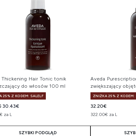
Thickening Hair Tonic tonik
Aveda Purescriptio
zczający do włosów 100 ml
zwiększający obję
A 25% Z KODEM: SALELF
ZNIŻKA 25% Z KODEM: 
owana cena detaliczna:
Aktualna cena:
€
30.43€
32.20€
€ za L
322.00€ za L
SZYBKI PODGLĄD
SZYB