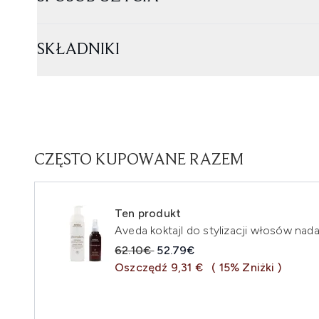
SKŁADNIKI
CZĘSTO KUPOWANE RAZEM
Ten produkt
Aveda koktajl do stylizacji włosów nada
Sugerowana cena detaliczna:
Aktualna cena:
62.10€
52.79€
Oszczędź 9,31 €
( 15% Zniżki )