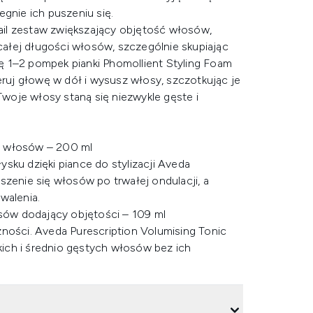
egnie ich puszeniu się.
ail zestaw zwiększający objętość włosów,
 całej długości włosów, szczególnie skupiając
ę 1–2 pompek pianki Phomollient Styling Foam
uj głowę w dół i wysusz włosy, szczotkując je
 Twoje włosy staną się niezwykle gęste i
ji włosów – 200 ml
sku dzięki piance do stylizacji Aveda
szenie się włosów po trwałej ondulacji, a
walenia.
osów dodający objętości – 109 ml
zności. Aveda Purescription Volumising Tonic
ich i średnio gęstych włosów bez ich