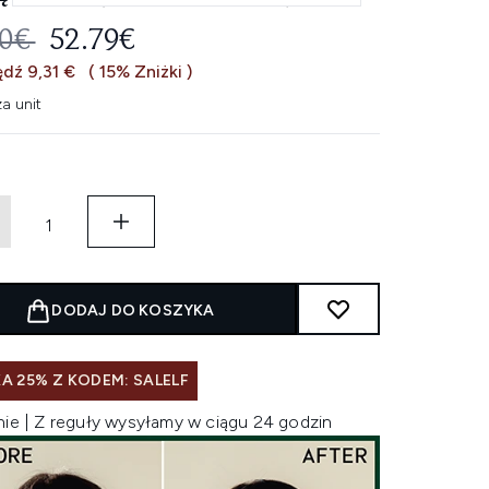
EROWANA CENA DETALICZNA:
AKTUALNA CENA:
10€
52.79€
dź 9,31 €
( 15% Zniżki )
a unit
DODAJ DO KOSZYKA
A 25% Z KODEM: SALELF
nie | Z reguły wysyłamy w ciągu 24 godzin