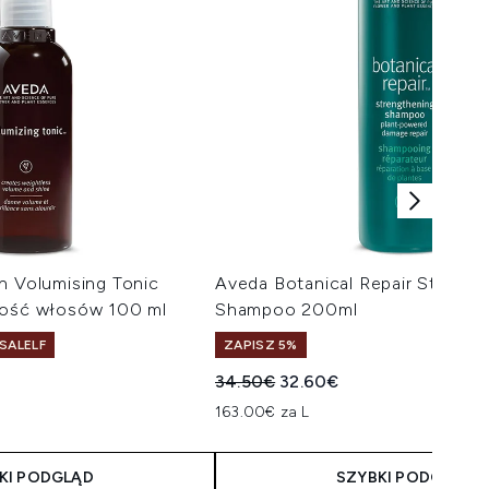
n Volumising Tonic
Aveda Botanical Repair Strengt
tość włosów 100 ml
Shampoo 200ml
SALELF
ZAPISZ 5%
Sugerowana cena detaliczna:
Aktualna cena:
34.50€
32.60€
163.00€ za L
KI PODGLĄD
SZYBKI PODGLĄD