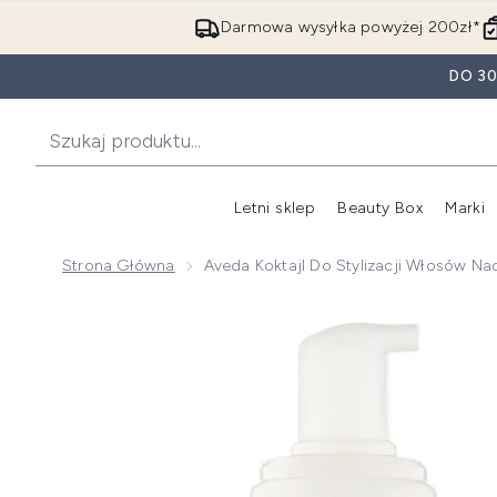
Darmowa wysyłka powyżej 200zł*
DO 3
Letni sklep
Beauty Box
Marki
Strona Główna
Aveda Koktajl Do Stylizacji Włosów Na
Now showing image 1 Aveda koktajl do stylizacji włos