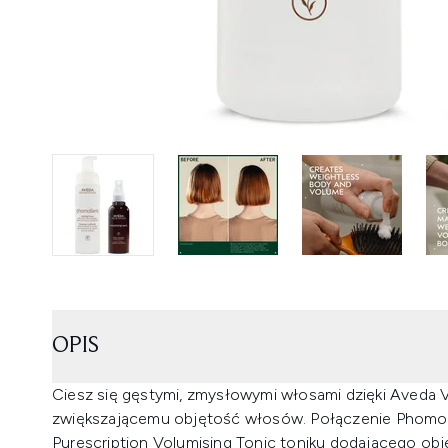
OPIS
Ciesz się gęstymi, zmysłowymi włosami dzięki Aveda 
zwiększającemu objętość włosów. Połączenie Phomollien
Purescription Volumising Tonic toniku dodającego o