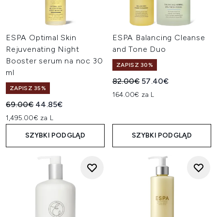
ESPA Optimal Skin
ESPA Balancing Cleanse
Rejuvenating Night
and Tone Duo
Booster serum na noc 30
ZAPISZ 30%
ml
Sugerowana cena detaliczn
Aktualna cena:
82.00€
57.40€
ZAPISZ 35%
164.00€ za L
Sugerowana cena detaliczna:
Aktualna cena:
69.00€
44.85€
1,495.00€ za L
SZYBKI PODGLĄD
SZYBKI PODGLĄD