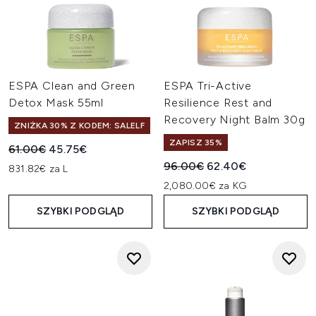
ESPA Clean and Green
ESPA Tri-Active
Detox Mask 55ml
Resilience Rest and
Recovery Night Balm 30g
ZNIŻKA 30% Z KODEM: SALELF
ZAPISZ 35%
Sugerowana cena detaliczna:
Aktualna cena:
61.00€
45.75€
Sugerowana cena detaliczn
Aktualna cena:
96.00€
62.40€
831.82€ za L
2,080.00€ za KG
SZYBKI PODGLĄD
SZYBKI PODGLĄD