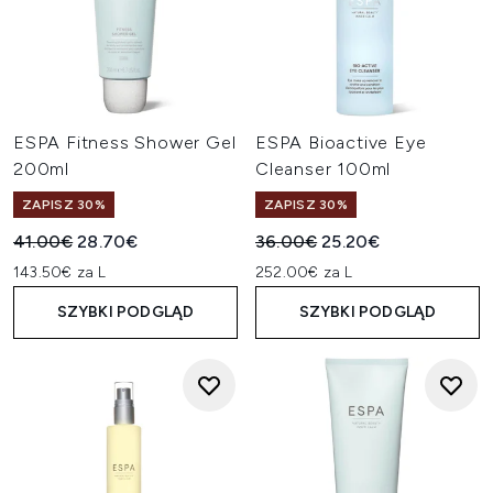
ESPA Fitness Shower Gel
ESPA Bioactive Eye
200ml
Cleanser 100ml
ZAPISZ 30%
ZAPISZ 30%
Sugerowana cena detaliczna:
Aktualna cena:
Sugerowana cena detaliczn
Aktualna cena:
41.00€
28.70€
36.00€
25.20€
143.50€ za L
252.00€ za L
SZYBKI PODGLĄD
SZYBKI PODGLĄD