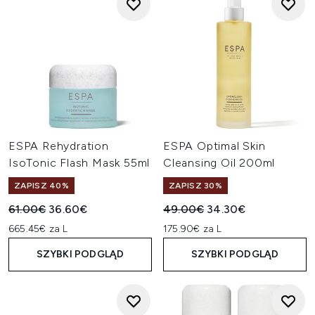
ESPA Rehydration
ESPA Optimal Skin
IsoTonic Flash Mask 55ml
Cleansing Oil 200ml
ZAPISZ 40%
ZAPISZ 30%
Sugerowana cena detaliczna:
Aktualna cena:
Sugerowana cena detaliczn
Aktualna cena:
61.00€
36.60€
49.00€
34.30€
665.45€ za L
175.90€ za L
SZYBKI PODGLĄD
SZYBKI PODGLĄD