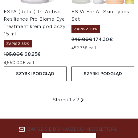
ESPA (Retail) Tri-Active
ESPA For All Skin Types
Resilience Pro Biome Eye
Set
Treatment krem pod oczy
ZAPISZ 30%
15 ml
Sugerowana cena detaliczn
Aktualna cena:
249.00€
174.30€
ZAPISZ 35%
452.73€ za L
Sugerowana cena detaliczna:
Aktualna cena:
105.00€
68.25€
4,550.00€ za L
SZYBKI PODGLĄD
SZYBKI PODGLĄD
Strona 1 z 2
ZAPISZ SIĘ DO NASZEGO NEWSLETTERA