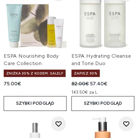
ESPA Nourishing Body
ESPA Hydrating Cleanse
Care Collection
and Tone Duo
ZNIŻKA 30% Z KODEM: SALELF
ZAPISZ 30%
Sugerowana cena detaliczn
Aktualna cena:
75.00€
82.00€
57.40€
143.50€ za L
SZYBKI PODGLĄD
SZYBKI PODGLĄD