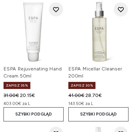
ESPA Rejuvenating Hand
ESPA Micellar Cleanser
Cream 50ml
200ml
ZAPISZ 35%
ZAPISZ 30%
Sugerowana cena detaliczna:
Aktualna cena:
Sugerowana cena detaliczn
Aktualna cena:
31.00€
20.15€
41.00€
28.70€
403.00€ za L
143.50€ za L
SZYBKI PODGLĄD
SZYBKI PODGLĄD