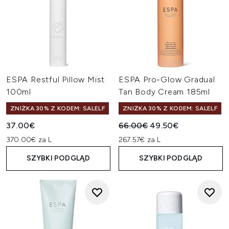
ESPA Restful Pillow Mist
ESPA Pro-Glow Gradual
100ml
Tan Body Cream 185ml
ZNIŻKA 30% Z KODEM: SALELF
ZNIŻKA 30% Z KODEM: SALELF
Sugerowana cena detaliczn
Aktualna cena:
37.00€
66.00€
49.50€
370.00€ za L
267.57€ za L
SZYBKI PODGLĄD
SZYBKI PODGLĄD