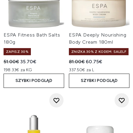
ESPA Fitness Bath Salts
ESPA Deeply Nourishing
180g
Body Cream 180ml
ZAPISZ 30%
ZNIŻKA 30% Z KODEM: SALELF
Sugerowana cena detaliczna:
Aktualna cena:
Sugerowana cena detaliczn
Aktualna cena:
51.00€
35.70€
81.00€
60.75€
198.33€ za KG
337.50€ za L
SZYBKI PODGLĄD
SZYBKI PODGLĄD