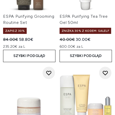
ESPA Purifying Grooming
ESPA Purifying Tea Tree
Routine Set
Gel 50ml
ZAPISZ 30%
ZNIŻKA 30% Z KODEM: SALELF
Sugerowana cena detaliczna:
Aktualna cena:
Sugerowana cena detaliczn
Aktualna cena:
84.00€
58.80€
40.00€
30.00€
235.20€ za L
600.00€ za L
SZYBKI PODGLĄD
SZYBKI PODGLĄD