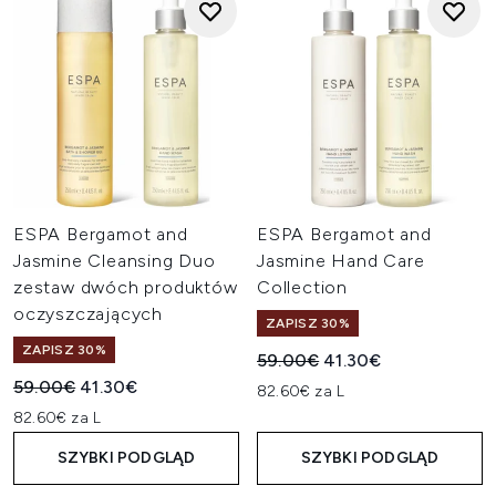
ESPA Bergamot and
ESPA Bergamot and
Jasmine Cleansing Duo
Jasmine Hand Care
zestaw dwóch produktów
Collection
oczyszczających
ZAPISZ 30%
ZAPISZ 30%
Sugerowana cena detaliczn
Aktualna cena:
59.00€
41.30€
Sugerowana cena detaliczna:
Aktualna cena:
59.00€
41.30€
82.60€ za L
82.60€ za L
SZYBKI PODGLĄD
SZYBKI PODGLĄD