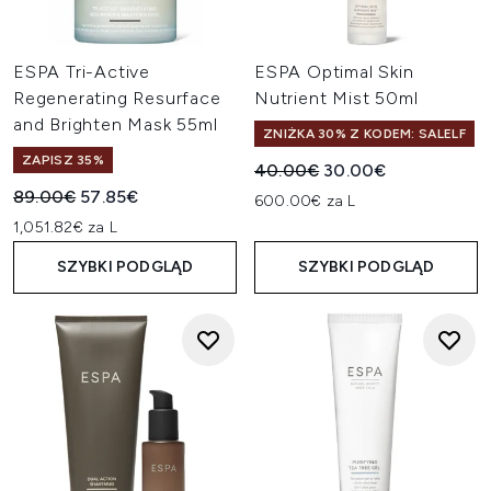
ESPA Tri-Active
ESPA Optimal Skin
Regenerating Resurface
Nutrient Mist 50ml
and Brighten Mask 55ml
ZNIŻKA 30% Z KODEM: SALELF
ZAPISZ 35%
Sugerowana cena detaliczn
Aktualna cena:
40.00€
30.00€
Sugerowana cena detaliczna:
Aktualna cena:
89.00€
57.85€
600.00€ za L
1,051.82€ za L
SZYBKI PODGLĄD
SZYBKI PODGLĄD