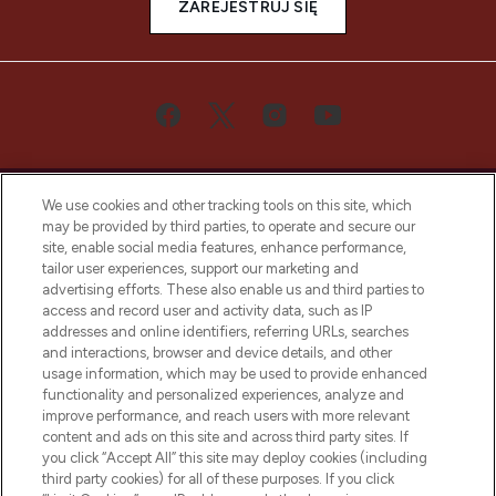
ZAREJESTRUJ SIĘ
We use cookies and other tracking tools on this site, which
may be provided by third parties, to operate and secure our
site, enable social media features, enhance performance,
tailor user experiences, support our marketing and
Bądź pierwszą osobą, która dowie się o
advertising efforts. These also enable us and third parties to
najnowszych produktach, od niszowych i
access and record user and activity data, such as IP
uznanych marek, sezonowych trendach i
addresses and online identifiers, referring URLs, searches
otrzyma ekskluzywne artykuły redakcyjne
and interactions, browser and device details, and other
z Sunday Supplement.
usage information, which may be used to provide enhanced
functionality and personalized experiences, analyze and
Zgoda na pliki cookie
improve performance, and reach users with more relevant
content and ads on this site and across third party sites. If
Do Not Sell or Share My Personal
you click “Accept All” this site may deploy cookies (including
Information
third party cookies) for all of these purposes. If you click