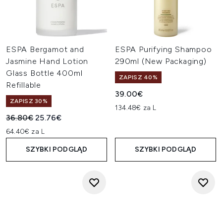
ESPA Bergamot and
ESPA Purifying Shampoo
Jasmine Hand Lotion
290ml (New Packaging)
Glass Bottle 400ml
ZAPISZ 40%
Refillable
39.00€
ZAPISZ 30%
134.48€ za L
Sugerowana cena detaliczna:
Aktualna cena:
36.80€
25.76€
64.40€ za L
SZYBKI PODGLĄD
SZYBKI PODGLĄD