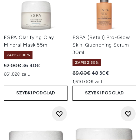
ESPA Clarifying Clay
ESPA (Retail) Pro-Glow
Mineral Mask 55ml
Skin-Quenching Serum
30ml
ZAPISZ 30%
ZAPISZ 30%
Sugerowana cena detaliczna:
Aktualna cena:
52.00€
36.40€
Sugerowana cena detaliczn
Aktualna cena:
69.00€
48.30€
661.82€ za L
1,610.00€ za L
SZYBKI PODGLĄD
SZYBKI PODGLĄD