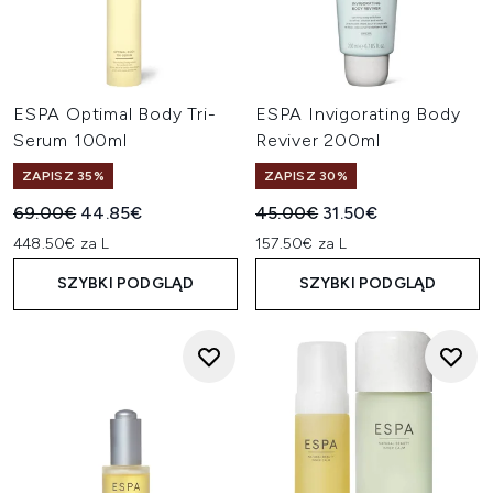
ESPA Optimal Body Tri-
ESPA Invigorating Body
Serum 100ml
Reviver 200ml
ZAPISZ 35%
ZAPISZ 30%
Sugerowana cena detaliczna:
Aktualna cena:
Sugerowana cena detaliczn
Aktualna cena:
69.00€
44.85€
45.00€
31.50€
448.50€ za L
157.50€ za L
SZYBKI PODGLĄD
SZYBKI PODGLĄD