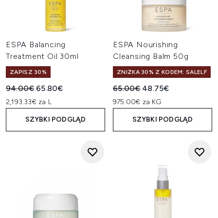
ESPA Balancing
ESPA Nourishing
Treatment Oil 30ml
Cleansing Balm 50g
ZAPISZ 30%
ZNIŻKA 30% Z KODEM: SALELF
Sugerowana cena detaliczna:
Aktualna cena:
Sugerowana cena detaliczn
Aktualna cena:
94.00€
65.80€
65.00€
48.75€
2,193.33€ za L
975.00€ za KG
SZYBKI PODGLĄD
SZYBKI PODGLĄD