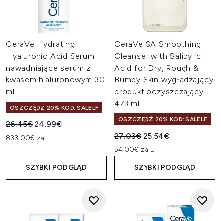
CeraVe Hydrating
CeraVe SA Smoothing
Hyaluronic Acid Serum
Cleanser with Salicylic
nawadniające serum z
Acid for Dry, Rough &
kwasem hialuronowym 30
Bumpy Skin wygładzający
ml
produkt oczyszczający
473 ml
OSZCZĘDŹ 20% KOD: SALELF
OSZCZĘDŹ 20% KOD: SALELF
Sugerowana cena detaliczna:
Aktualna cena:
26.45€
24.99€
Sugerowana cena detaliczn
Aktualna cena:
27.03€
25.54€
833.00€ za L
54.00€ za L
SZYBKI PODGLĄD
SZYBKI PODGLĄD