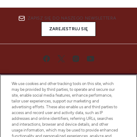
ZAPISZ SIĘ DO NASZEGO NEWSLETTERA
ZAREJESTRUJ SIĘ
We use cookies and other tracking tools on this site, which
may be provided by third parties, to operate and secure our
site, enable social media features, enhance performance,
tailor user experiences, support our marketing and
Bądź pierwszą osobą, która dowie się o
advertising efforts. These also enable us and third parties to
najnowszych produktach, od niszowych i
access and record user and activity data, such as IP
uznanych marek, sezonowych trendach i
addresses and online identifiers, referring URLs, searches
otrzyma ekskluzywne artykuły redakcyjne
and interactions, browser and device details, and other
z Sunday Supplement.
usage information, which may be used to provide enhanced
functionality and personalized experiences, analyze and