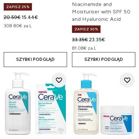
Niacinamide and
ZAPISZ 25%
Moisturiser with SPF 50
Sugerowana cena detaliczna:
Aktualna cena:
20.59€
15.44€
and Hyaluronic Acid
308.80€ za L
ZAPISZ 30%
Sugerowana cena detaliczn
Aktualna cena:
33.35€
23.35€
81.08€ za L
SZYBKI PODGLĄD
SZYBKI PODGLĄD