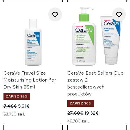
CeraVe Travel Size
CeraVe Best Sellers Duo
Moisturising Lotion for
zestaw 2
Dry Skin 88ml
bestsellerowych
produktów
ZAPISZ 25%
ZAPISZ 30%
Sugerowana cena detaliczna:
Aktualna cena:
7.48€
5.61€
Sugerowana cena detaliczn
Aktualna cena:
27.60€
19.32€
63.75€ za L
46.78€ za L