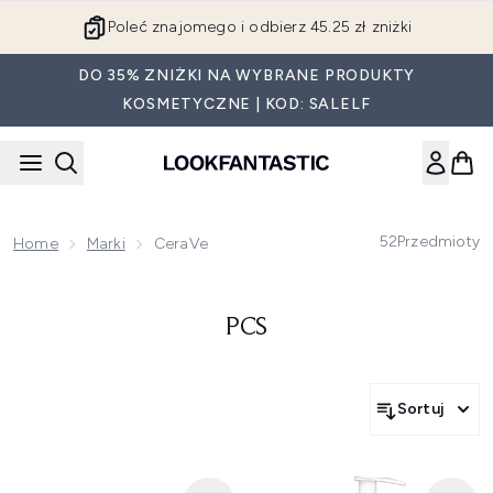
Przejdź do głównej treści
Poleć znajomego i odbierz 45.25 zł zniżki
DO 35% ZNIŻKI NA WYBRANE PRODUKTY
KOSMETYCZNE | KOD: SALELF
52
Przedmioty
Home
Marki
CeraVe
PCS
Sortuj