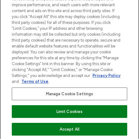
Zgoda na pliki cookie
improve performance, and reach users with more relevant
content and ads on this site and across third party sites. If
Do Not Sell or Share My Personal
you click “Accept All” this site may deploy cookies (including
Information
third party cookies) for all of these purposes. If you click
“Limit Cookies,” your IP address and other browsing
POMOC & INFORMACJE
information may still be collected but only cookies (including
third party cookies) that are necessary to operate, secure and
enable default website features and functionalities will be
WAŻNE INFORMACJE
deployed. You can also review and manage your cookie
preferences for this site at any time by clicking the “Manage
Cookie Settings” link in this banner. By using this site or
O LOOKFANTASTIC
clicking "Accept All," "Limit Cookies," or "Manage Cookie
Settings," you acknowledge and accept our
Privacy Policy
and
Terms of Use
.
Manage Cookie Settings
Płać bezpiecznie za pomocą
Limit Cookies
2026 The Hut Group
Accept All