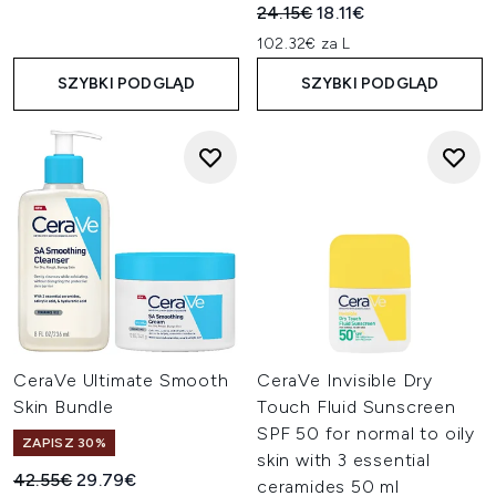
Sugerowana cena detaliczn
Aktualna cena:
24.15€
18.11€
102.32€ za L
SZYBKI PODGLĄD
SZYBKI PODGLĄD
CeraVe Ultimate Smooth
CeraVe Invisible Dry
Skin Bundle
Touch Fluid Sunscreen
SPF 50 for normal to oily
ZAPISZ 30%
skin with 3 essential
Sugerowana cena detaliczna:
Aktualna cena:
42.55€
29.79€
ceramides 50 ml