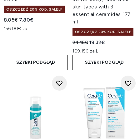
skin types with 3
OSZCZĘDŹ 20% KOD: SALELF
essential ceramides 177
Sugerowana cena detaliczna:
Aktualna cena:
8.05€
7.80€
ml
156.00€ za L
OSZCZĘDŹ 20% KOD: SALELF
Sugerowana cena detaliczn
Aktualna cena:
24.15€
19.32€
109.15€ za L
SZYBKI PODGLĄD
SZYBKI PODGLĄD