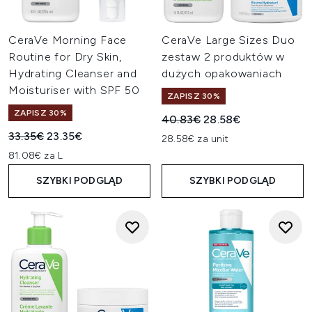
CeraVe Morning Face
CeraVe Large Sizes Duo
Routine for Dry Skin,
zestaw 2 produktów w
Hydrating Cleanser and
dużych opakowaniach
Moisturiser with SPF 50
ZAPISZ 30%
ZAPISZ 30%
Sugerowana cena detaliczn
Aktualna cena:
40.83€
28.58€
Sugerowana cena detaliczna:
Aktualna cena:
33.35€
23.35€
28.58€ za unit
81.08€ za L
SZYBKI PODGLĄD
SZYBKI PODGLĄD