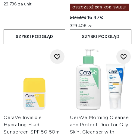
29.79€ za unit
OSZCZĘDŹ 20% KOD: SALELF
Sugerowana cena detaliczn
Aktualna cena:
20.59€
16.47€
329.40€ za L
SZYBKI PODGLĄD
SZYBKI PODGLĄD
CeraVe Invisible
CeraVe Morning Cleanse
Hydrating Fluid
and Protect Duo for Oily
Sunscreen SPF 50 50ml
Skin, Cleanser with