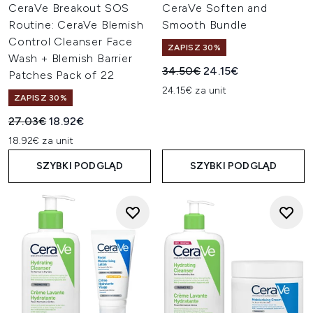
CeraVe Breakout SOS
CeraVe Soften and
Routine: CeraVe Blemish
Smooth Bundle
Control Cleanser Face
ZAPISZ 30%
Wash + Blemish Barrier
Sugerowana cena detaliczn
Aktualna cena:
34.50€
24.15€
Patches Pack of 22
24.15€ za unit
ZAPISZ 30%
Sugerowana cena detaliczna:
Aktualna cena:
27.03€
18.92€
18.92€ za unit
SZYBKI PODGLĄD
SZYBKI PODGLĄD