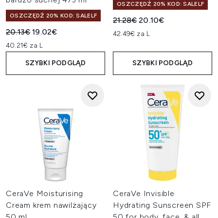
OSZCZĘDŹ 20% KOD: SALELF
OSZCZĘDŹ 20% KOD: SALELF
Sugerowana cena detaliczn
Aktualna cena:
21.28€
20.10€
Sugerowana cena detaliczna:
Aktualna cena:
20.13€
19.02€
42.49€ za L
40.21€ za L
SZYBKI PODGLĄD
SZYBKI PODGLĄD
CeraVe Moisturising
CeraVe Invisible
Cream krem nawilżający
Hydrating Sunscreen SPF
50 ml
50 for body, face, & all