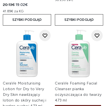
Sugerowana cena detaliczna:
Aktualna cena:
20.13€
19.02€
41.89€ za KG
SZYBKI PODGLĄD
SZYBKI PODGLĄD
CeraVe Moisturising
CeraVe Foaming Facial
Lotion for Dry to Very
Cleanser pianka
Dry Skin nawilżający
oczyszczająca do twarzy
lotion do skóry suchej i
473 ml
bardzo suchej 473 ml