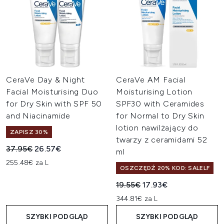
CeraVe Day & Night
CeraVe AM Facial
Facial Moisturising Duo
Moisturising Lotion
for Dry Skin with SPF 50
SPF30 with Ceramides
and Niacinamide
for Normal to Dry Skin
lotion nawilżający do
ZAPISZ 30%
twarzy z ceramidami 52
Sugerowana cena detaliczna:
Aktualna cena:
37.95€
26.57€
ml
255.48€ za L
OSZCZĘDŹ 20% KOD: SALELF
Sugerowana cena detaliczn
Aktualna cena:
19.55€
17.93€
344.81€ za L
SZYBKI PODGLĄD
SZYBKI PODGLĄD