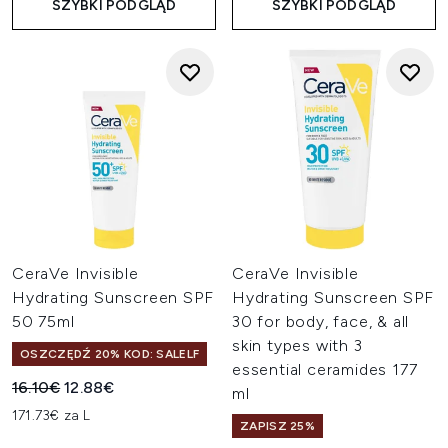
SZYBKI PODGLĄD
SZYBKI PODGLĄD
CeraVe Invisible
CeraVe Invisible
Hydrating Sunscreen SPF
Hydrating Sunscreen SPF
50 75ml
30 for body, face, & all
skin types with 3
OSZCZĘDŹ 20% KOD: SALELF
essential ceramides 177
Sugerowana cena detaliczna:
Aktualna cena:
16.10€
12.88€
ml
171.73€ za L
ZAPISZ 25%