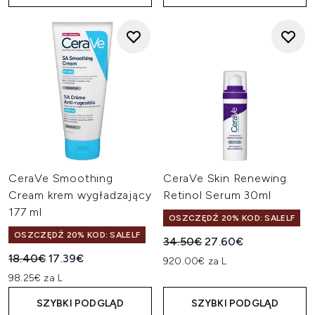
CeraVe Smoothing
CeraVe Skin Renewing
Cream krem wygładzający
Retinol Serum 30ml
177 ml
OSZCZĘDŹ 20% KOD: SALELF
OSZCZĘDŹ 20% KOD: SALELF
Sugerowana cena detaliczn
Aktualna cena:
34.50€
27.60€
Sugerowana cena detaliczna:
Aktualna cena:
18.40€
17.39€
920.00€ za L
98.25€ za L
SZYBKI PODGLĄD
SZYBKI PODGLĄD