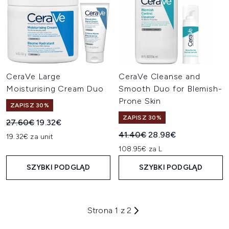
CeraVe Large
CeraVe Cleanse and
Moisturising Cream Duo
Smooth Duo for Blemish-
Prone Skin
ZAPISZ 30%
ZAPISZ 30%
Sugerowana cena detaliczna:
Aktualna cena:
27.60€
19.32€
Sugerowana cena detaliczn
Aktualna cena:
41.40€
28.98€
19.32€ za unit
108.95€ za L
SZYBKI PODGLĄD
SZYBKI PODGLĄD
Strona 1 z 2