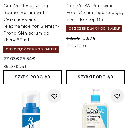
CeraVe Resurfacing
CeraVe SA Renewing
Retinol Serum with
Foot Cream regenerujący
Ceramides and
krem do stóp 88 ml
Niacinamide for Blemish-
OSZCZĘDŹ 20% KOD: SALELF
Prone Skin serum do
Sugerowana cena detaliczn
Aktualna cena:
11.50€
10.87€
skóry 30 ml
123.52€ za L
OSZCZĘDŹ 20% KOD: SALELF
Sugerowana cena detaliczna:
Aktualna cena:
27.03€
25.54€
851.33€ za L
SZYBKI PODGLĄD
SZYBKI PODGLĄD