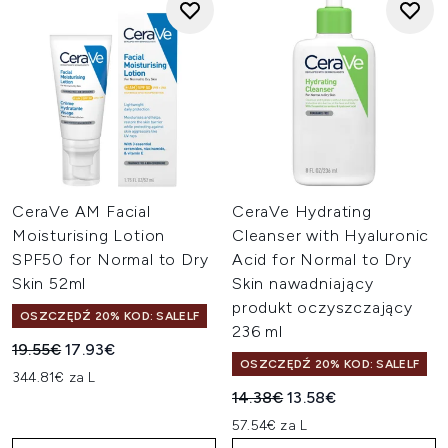
CeraVe AM Facial
CeraVe Hydrating
Moisturising Lotion
Cleanser with Hyaluronic
SPF50 for Normal to Dry
Acid for Normal to Dry
Skin 52ml
Skin nawadniający
produkt oczyszczający
OSZCZĘDŹ 20% KOD: SALELF
236 ml
Sugerowana cena detaliczna:
Aktualna cena:
19.55€
17.93€
OSZCZĘDŹ 20% KOD: SALELF
344.81€ za L
Sugerowana cena detaliczn
Aktualna cena:
14.38€
13.58€
57.54€ za L