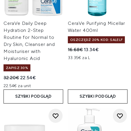
CeraVe Daily Deep
CeraVe Purifying Micellar
Hydration 2-Step
Water 400ml
Routine for Normal to
OSZCZĘDŹ 20% KOD: SALELF
Dry Skin, Cleanser and
Sugerowana cena detaliczn
Aktualna cena:
16.68€
13.34€
Moisturiser with
33.35€ za L
Hyaluronic Acid
ZAPISZ 30%
Sugerowana cena detaliczna:
Aktualna cena:
32.20€
22.54€
22.54€ za unit
SZYBKI PODGLĄD
SZYBKI PODGLĄD