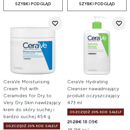
SZYBKI PODGLĄD
SZYBKI PODGLĄD
CeraVe Moisturising
CeraVe Hydrating
Cream Pot with
Cleanser nawadniający
Ceramides for Dry to
produkt oczyszczający
Very Dry Skin nawilżający
473 ml
krem do skóry suchej i
OSZCZĘDŹ 20% KOD: SALELF
bardzo suchej 454 g
Sugerowana cena detaliczn
Aktualna cena:
21.28€
18.09€
OSZCZĘDŹ 20% KOD: SALELF
38.25€ za L