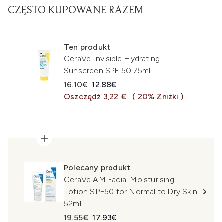
CZĘSTO KUPOWANE RAZEM
Ten produkt
CeraVe Invisible Hydrating
Sunscreen SPF 50 75ml
Sugerowana cena detaliczna:
Aktualna cena:
16.10€
12.88€
Oszczędź 3,22 €
( 20% Zniżki )
Polecany produkt
CeraVe AM Facial Moisturising
Lotion SPF50 for Normal to Dry Skin
52ml
Sugerowana cena detaliczna:
Aktualna cena:
19.55€
17.93€