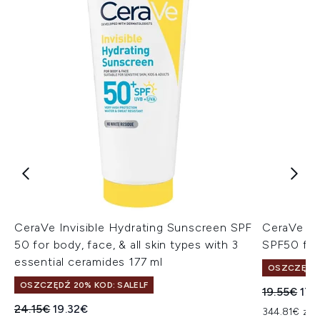
CeraVe Invisible Hydrating Sunscreen SPF
CeraVe AM
50 for body, face, & all skin types with 3
SPF50 for
essential ceramides 177 ml
OSZCZĘDŹ 
OSZCZĘDŹ 20% KOD: SALELF
Sugerowan
Akt
19.55€
17.
Sugerowana cena detaliczna:
Aktualna cena:
24.15€
19.32€
344.81€ za 