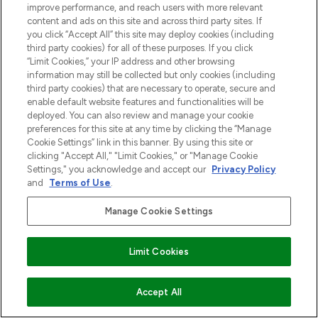
Zgoda na pliki cookie
improve performance, and reach users with more relevant
content and ads on this site and across third party sites. If
Do Not Sell or Share My Personal
you click “Accept All” this site may deploy cookies (including
Information
third party cookies) for all of these purposes. If you click
“Limit Cookies,” your IP address and other browsing
POMOC & INFORMACJE
information may still be collected but only cookies (including
third party cookies) that are necessary to operate, secure and
enable default website features and functionalities will be
WAŻNE INFORMACJE
deployed. You can also review and manage your cookie
preferences for this site at any time by clicking the “Manage
Cookie Settings” link in this banner. By using this site or
O LOOKFANTASTIC
clicking "Accept All," "Limit Cookies," or "Manage Cookie
Settings," you acknowledge and accept our
Privacy Policy
and
Terms of Use
.
Manage Cookie Settings
Płać bezpiecznie za pomocą
Limit Cookies
2026 The Hut Group
DODAJ DO KOSZYKA
Accept All