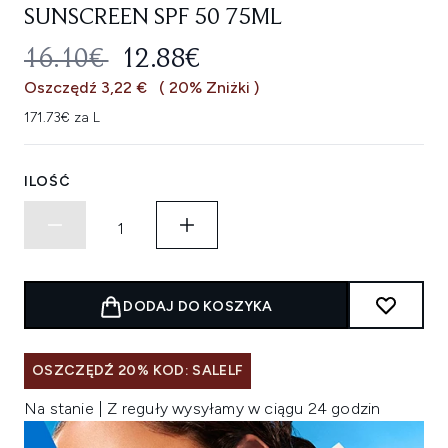
SUNSCREEN SPF 50 75ML
SUGEROWANA CENA DETALICZNA
AKTUALNA CENA:
16.10€
12.88€
Oszczędź 3,22 €
( 20% Zniżki )
171.73€ za L
ILOŚĆ
DODAJ DO KOSZYKA
OSZCZĘDŹ 20% KOD: SALELF
Na stanie | Z reguły wysyłamy w ciągu 24 godzin