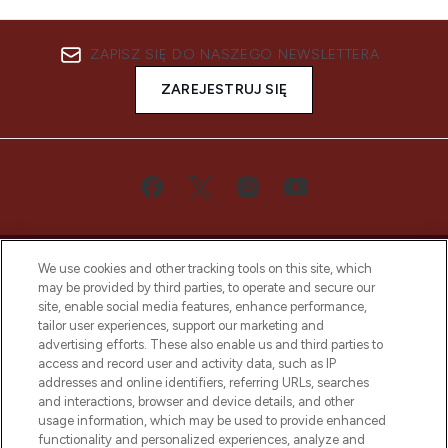
ZAPISZ SIĘ DO NASZEGO NEWSLETTERA
ZAREJESTRUJ SIĘ
We use cookies and other tracking tools on this site, which
may be provided by third parties, to operate and secure our
site, enable social media features, enhance performance,
tailor user experiences, support our marketing and
Bądź pierwszą osobą, która dowie się o
advertising efforts. These also enable us and third parties to
najnowszych produktach, od niszowych i
access and record user and activity data, such as IP
uznanych marek, sezonowych trendach i
addresses and online identifiers, referring URLs, searches
otrzyma ekskluzywne artykuły redakcyjne
and interactions, browser and device details, and other
z Sunday Supplement.
usage information, which may be used to provide enhanced
functionality and personalized experiences, analyze and