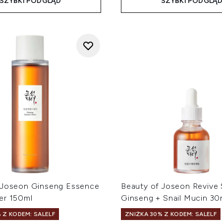
SZYBKI PODGLĄD
SZYBKI PODGLĄ
 Joseon Ginseng Essence
Beauty of Joseon Revive
er 150ml
Ginseng + Snail Mucin 30
 Z KODEM: SALELF
ZNIŻKA 30% Z KODEM: SALELF