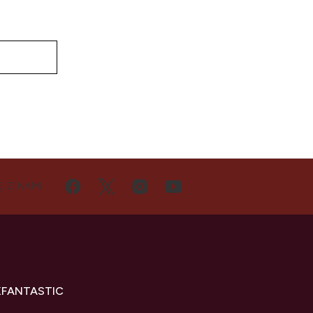
D
Ę Z NAMI
KFANTASTIC