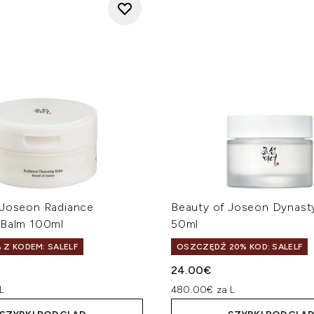
 Joseon Radiance
Beauty of Joseon Dynast
 Balm 100ml
50ml
 Z KODEM: SALELF
OSZCZĘDŹ 20% KOD: SALELF
24.00€
L
480.00€ za L