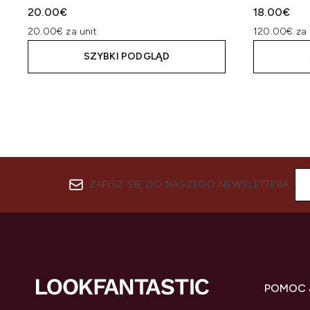
20.00€
18.00€
20.00€ za unit
120.00€ za 
SZYBKI PODGLĄD
ZAPISZ SIĘ DO NASZEGO NEWSLETTERA
POMOC 