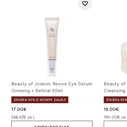
Beauty of Joseon Revive Eye Serum
Beauty of
Ginseng + Retinal 30ml
Cleansing
ZNIŻKA 30% Z KODEM: SALELF
ZNIŻKA 30%
17.00€
19.00€
566.67€ za L
190.00€ za 