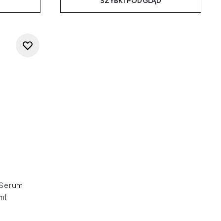
D
SZYBKI PODGLĄD
 Serum
ml