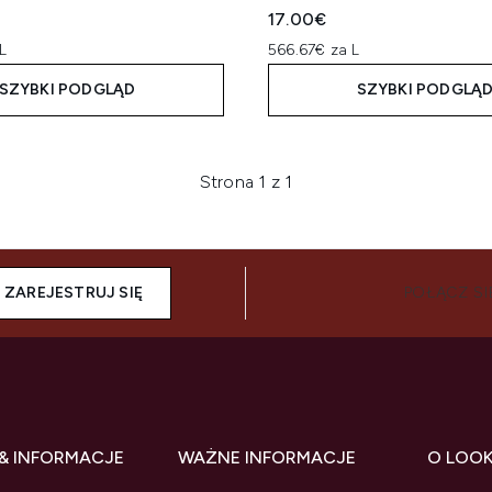
17.00€
L
566.67€ za L
SZYBKI PODGLĄD
SZYBKI PODGLĄ
Strona 1 z 1
ZAREJESTRUJ SIĘ
POŁĄCZ SI
& INFORMACJE
WAŻNE INFORMACJE
O LOO