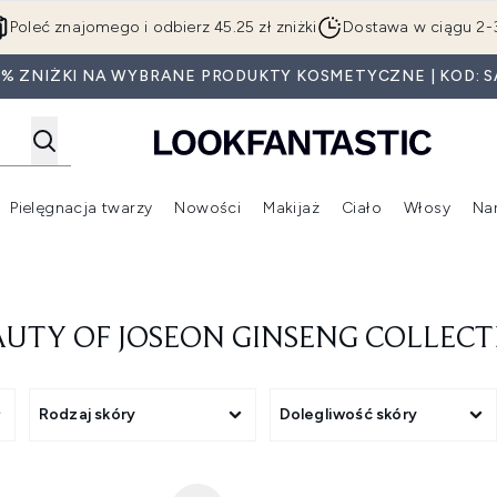
Przejdź do głównej treści
Poleć znajomego i odbierz 45.25 zł zniżki
Dostawa w ciągu 2-
0% ZNIŻKI NA WYBRANE PRODUKTY KOSMETYCZNE | KOD: S
Pielęgnacja twarzy
Nowości
Makijaż
Ciało
Włosy
Na
Wejdź do podmenu (Beauty Box)
Wejdź do podmenu (Marki)
Wejdź do podmenu (Pielęgnacja twarzy)
Wejdź do podmenu (Nowości)
Wejd
AUTY OF JOSEON GINSENG COLLECT
Rodzaj skóry
Dolegliwość skóry