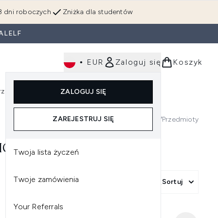
3 dni roboczych
Zniżka dla studentów
ALELF
•
EUR
Zaloguj się
Koszyk
rzędzia
Perfumy
Dla mężczyzn
ZALOGUJ SIĘ
ź do podmenu (Makijaż)
Wejdź do podmenu (Ciało)
Wejdź do podmenu (Włosy)
Wejdź do podmenu (Narzędzia)
Wejdź do podmenu (Perfumy)
Wejdź do podmenu (
ZAREJESTRUJ SIĘ
7
Przedmioty
ION
Twoja lista życzeń
Twoje zamówienia
Więcej filtrów +
Sortuj
Your Referrals