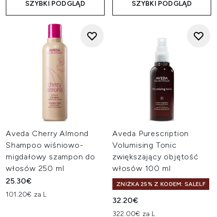
SZYBKI PODGLĄD
SZYBKI PODGLĄD
Aveda Cherry Almond
Aveda Purescription
Shampoo wiśniowo-
Volumising Tonic
migdałowy szampon do
zwiększający objętość
włosów 250 ml
włosów 100 ml
25.30€
ZNIŻKA 25% Z KODEM: SALELF
101.20€ za L
32.20€
322.00€ za L