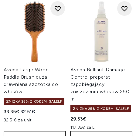
Aveda Large Wood
Aveda Brilliant Damage
Paddle Brush duża
Control preparat
drewniana szczotka do
zapobiegający
włosów
zniszczeniu włosów 250
ml
ZNIŻKA 25% Z KODEM: SALELF
ZNIŻKA 25% Z KODEM: SALELF
Sugerowana cena detaliczna:
Aktualna cena:
33.35€
32.51€
29.33€
32.51€ za unit
117.32€ za L