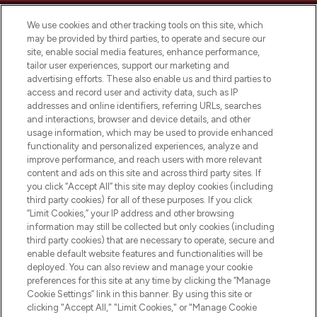
We use cookies and other tracking tools on this site, which
may be provided by third parties, to operate and secure our
site, enable social media features, enhance performance,
tailor user experiences, support our marketing and
Bądź pierwszą osobą, która dowie się o
advertising efforts. These also enable us and third parties to
najnowszych produktach, od niszowych i
access and record user and activity data, such as IP
uznanych marek, sezonowych trendach i
addresses and online identifiers, referring URLs, searches
otrzyma ekskluzywne artykuły redakcyjne
and interactions, browser and device details, and other
z Sunday Supplement.
usage information, which may be used to provide enhanced
functionality and personalized experiences, analyze and
Zgoda na pliki cookie
improve performance, and reach users with more relevant
content and ads on this site and across third party sites. If
Do Not Sell or Share My Personal
you click “Accept All” this site may deploy cookies (including
Information
third party cookies) for all of these purposes. If you click
“Limit Cookies,” your IP address and other browsing
POMOC & INFORMACJE
information may still be collected but only cookies (including
third party cookies) that are necessary to operate, secure and
enable default website features and functionalities will be
WAŻNE INFORMACJE
deployed. You can also review and manage your cookie
preferences for this site at any time by clicking the “Manage
Cookie Settings” link in this banner. By using this site or
O LOOKFANTASTIC
clicking "Accept All," "Limit Cookies," or "Manage Cookie