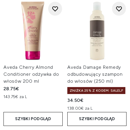
Aveda Cherry Almond
Aveda Damage Remedy
Conditioner odżywka do
odbudowujący szampon
włosów 200 ml
do włosów (250 ml)
28.75€
ZNIŻKA 25% Z KODEM: SALELF
143.75€ za L
34.50€
138.00€ za L
SZYBKI PODGLĄD
SZYBKI PODGLĄD