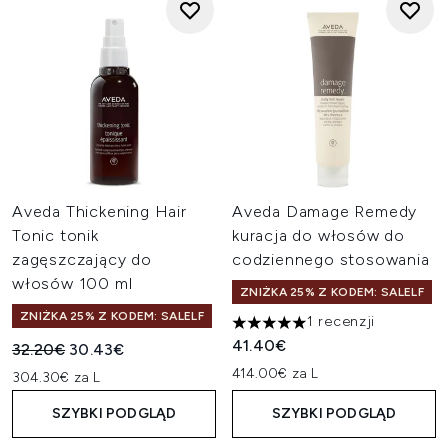
Aveda Thickening Hair
Aveda Damage Remedy
Tonic tonik
kuracja do włosów do
zagęszczający do
codziennego stosowania
włosów 100 ml
ZNIŻKA 25% Z KODEM: SALELF
ZNIŻKA 25% Z KODEM: SALELF
1 recenzji
5 gwiazdek na maksymalnie 5
41.40€
Sugerowana cena detaliczna:
Aktualna cena:
32.20€
30.43€
414.00€ za L
304.30€ za L
SZYBKI PODGLĄD
SZYBKI PODGLĄD