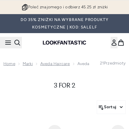
Przejdź do głównej treści
Poleć znajomego i odbierz 45.25 zł zniżki
DO 35% ZNIŻKI NA WYBRANE PRODUKTY
KOSMETYCZNE | KOD: SALELF
21
Przedmioty
Home
Marki
Aveda Haircare
Aveda
3 FOR 2
Sortuj