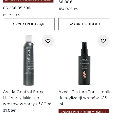
36.80€
Sugerowana cena detaliczna:
Aktualna cena:
86.25€
85.39€
184.00€ za L
85.39€ za L
SZYBKI PODGLĄD
SZYBKI PODGLĄD
Aveda Control Force
Aveda Texture Tonic tonik
Hairspray lakier do
do stylizacji włosów 125
włosów w sprayu 300 ml
ml
31.05€
ZNIŻKA 25% Z KODEM: SALELF