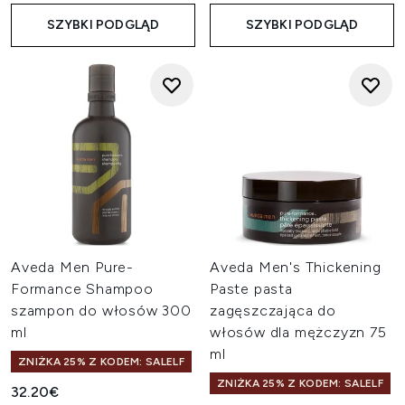
SZYBKI PODGLĄD
SZYBKI PODGLĄD
Aveda Men Pure-
Aveda Men's Thickening
Formance Shampoo
Paste pasta
szampon do włosów 300
zagęszczająca do
ml
włosów dla mężczyzn 75
ml
ZNIŻKA 25% Z KODEM: SALELF
ZNIŻKA 25% Z KODEM: SALELF
32.20€