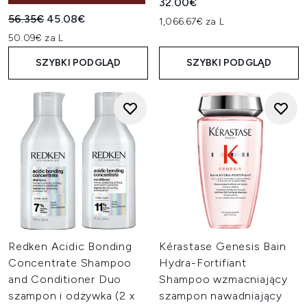
32.00€
Sugerowana cena detaliczna:
Aktualna cena:
56.35€
45.08€
1,066.67€ za L
50.09€ za L
SZYBKI PODGLĄD
SZYBKI PODGLĄD
Redken Acidic Bonding
Kérastase Genesis Bain
Concentrate Shampoo
Hydra-Fortifiant
and Conditioner Duo
Shampoo wzmacniający
szampon i odżywka (2 x
szampon nawadniający