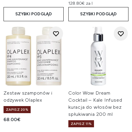
128.80€ za l
SZYBKI PODGLĄD
SZYBKI PODGLĄD
Zestaw szamponów i
Color Wow Dream
odżywek Olaplex
Cocktail – Kale Infused
kuracja do włosów bez
ZAPISZ 20%
spłukiwania 200 ml
68.00€
ZAPISZ 11%