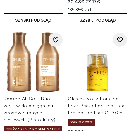
Sugerowana cena detaliczn
Aktualna cena:
30.48€
27.17€
135.85€ za L
SZYBKI PODGLĄD
SZYBKI PODGLĄD
Redken All Soft Duo
Olaplex No. 7 Bonding
zestaw do pielęgnacji
Frizz Reduction and Heat
włosów suchych i
Protection Hair Oil 30ml
łamliwych (2 produkty)
ZAPISZ 20%
ZNIŻKA 25% Z KODEM: SALELF