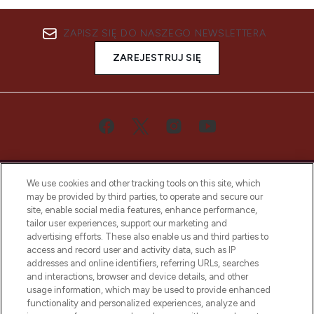
ZAPISZ SIĘ DO NASZEGO NEWSLETTERA
ZAREJESTRUJ SIĘ
We use cookies and other tracking tools on this site, which
may be provided by third parties, to operate and secure our
site, enable social media features, enhance performance,
tailor user experiences, support our marketing and
Bądź pierwszą osobą, która dowie się o
advertising efforts. These also enable us and third parties to
najnowszych produktach, od niszowych i
access and record user and activity data, such as IP
uznanych marek, sezonowych trendach i
addresses and online identifiers, referring URLs, searches
otrzyma ekskluzywne artykuły redakcyjne
and interactions, browser and device details, and other
z Sunday Supplement.
usage information, which may be used to provide enhanced
functionality and personalized experiences, analyze and
Zgoda na pliki cookie