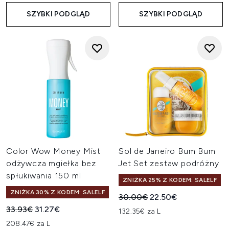
SZYBKI PODGLĄD
SZYBKI PODGLĄD
Color Wow Money Mist
Sol de Janeiro Bum Bum
odżywcza mgiełka bez
Jet Set zestaw podróżny
spłukiwania 150 ml
ZNIŻKA 25% Z KODEM: SALELF
ZNIŻKA 30% Z KODEM: SALELF
Sugerowana cena detaliczn
Aktualna cena:
30.00€
22.50€
Sugerowana cena detaliczna:
Aktualna cena:
33.93€
31.27€
132.35€ za L
208.47€ za L