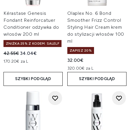
Kérastase Genesis
Olaplex No. 6 Bond
Fondant Reinforcatuer
Smoother Frizz Control
Conditioner odżywka do
Styling Hair Cream krem
włosów 200 ml
do stylizacji włosów 100
ml
ZNIŻKA 25% Z KODEM: SALELF
ZAPISZ 20%
Sugerowana cena detaliczna:
Aktualna cena:
42.55€
34.04€
32.00€
170.20€ za L
320.00€ za L
SZYBKI PODGLĄD
SZYBKI PODGLĄD