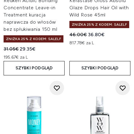
Redken Acidic Bonding
Kérastase Gloss Absolu
Concentrate Leave-in
Glaze Drops Hair Oil with
Treatment kuracja
Wild Rose 45ml
naprawcza do włosów
ZNIŻKA 25% Z KODEM: SALELF
bez spłukiwania 150 ml
Sugerowana cena detaliczn
Aktualna cena:
46.00€
36.80€
ZNIŻKA 25% Z KODEM: SALELF
817.78€ za L
Sugerowana cena detaliczna:
Aktualna cena:
31.05€
29.35€
195.67€ za L
SZYBKI PODGLĄD
SZYBKI PODGLĄD