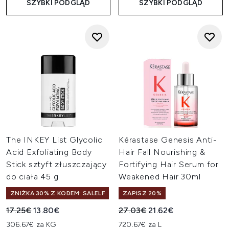
SZYBKI PODGLĄD
SZYBKI PODGLĄD
The INKEY List Glycolic
Kérastase Genesis Anti-
Acid Exfoliating Body
Hair Fall Nourishing &
Stick sztyft złuszczający
Fortifying Hair Serum for
do ciała 45 g
Weakened Hair 30ml
ZNIŻKA 30% Z KODEM: SALELF
ZAPISZ 20%
Sugerowana cena detaliczna:
Aktualna cena:
Sugerowana cena detaliczn
Aktualna cena:
17.25€
13.80€
27.03€
21.62€
306.67€ za KG
720.67€ za L