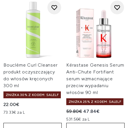
Bouclème Curl Cleanser
Kérastase Genesis Serum
produkt oczyszczający
Anti-Chute Fortifiant
do włosów kręconych
serum wzmacniające
300 ml
przeciw wypadaniu
włosów 90 ml
ZNIŻKA 30% Z KODEM: SALELF
ZNIŻKA 25% Z KODEM: SALELF
22.00€
Sugerowana cena detaliczn
Aktualna cena:
59.80€
47.84€
73.33€ za L
531.56€ za L