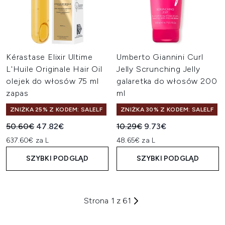
Kérastase Elixir Ultime
Umberto Giannini Curl
L'Huile Originale Hair Oil
Jelly Scrunching Jelly
olejek do włosów 75 ml
galaretka do włosów 200
zapas
ml
ZNIŻKA 25% Z KODEM: SALELF
ZNIŻKA 30% Z KODEM: SALELF
Sugerowana cena detaliczna:
Aktualna cena:
Sugerowana cena detaliczn
Aktualna cena:
50.60€
47.82€
10.29€
9.73€
637.60€ za L
48.65€ za L
SZYBKI PODGLĄD
SZYBKI PODGLĄD
Strona 1 z 61