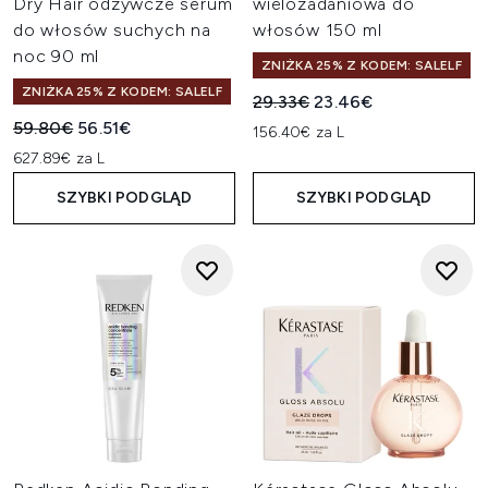
Dry Hair odżywcze serum
wielozadaniowa do
do włosów suchych na
włosów 150 ml
noc 90 ml
ZNIŻKA 25% Z KODEM: SALELF
ZNIŻKA 25% Z KODEM: SALELF
Sugerowana cena detaliczn
Aktualna cena:
29.33€
23.46€
Sugerowana cena detaliczna:
Aktualna cena:
59.80€
56.51€
156.40€ za L
627.89€ za L
SZYBKI PODGLĄD
SZYBKI PODGLĄD