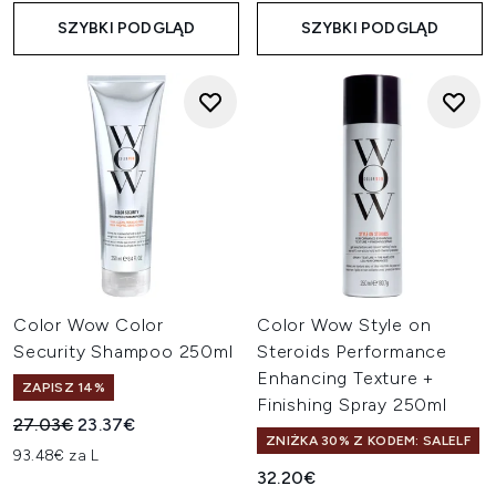
SZYBKI PODGLĄD
SZYBKI PODGLĄD
Color Wow Color
Color Wow Style on
Security Shampoo 250ml
Steroids Performance
Enhancing Texture +
ZAPISZ 14%
Finishing Spray 250ml
Sugerowana cena detaliczna:
Aktualna cena:
27.03€
23.37€
ZNIŻKA 30% Z KODEM: SALELF
93.48€ za L
32.20€