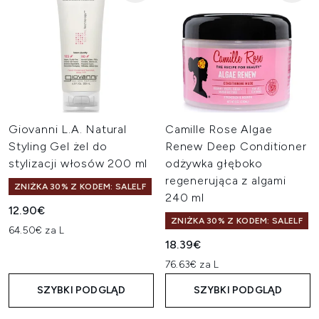
Giovanni L.A. Natural
Camille Rose Algae
Styling Gel żel do
Renew Deep Conditioner
stylizacji włosów 200 ml
odżywka głęboko
regenerująca z algami
ZNIŻKA 30% Z KODEM: SALELF
240 ml
12.90€
ZNIŻKA 30% Z KODEM: SALELF
64.50€ za L
18.39€
76.63€ za L
SZYBKI PODGLĄD
SZYBKI PODGLĄD