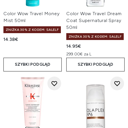
Color Wow Travel Money
Color Wow Travel Dream
Mist 50ml
Coat Supernatural Spray
50ml
ZNIŻKA 30% Z KODEM: SALELF
ZNIŻKA 30% Z KODEM: SALELF
14.38€
14.95€
299.00€ za L
SZYBKI PODGLĄD
SZYBKI PODGLĄD