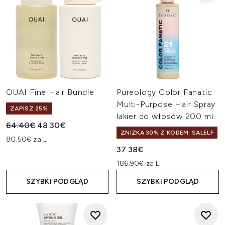
OUAI Fine Hair Bundle
Pureology Color Fanatic
Multi-Purpose Hair Spray
ZAPISZ 25%
lakier do włosów 200 ml
Sugerowana cena detaliczna:
Aktualna cena:
64.40€
48.30€
ZNIŻKA 30% Z KODEM: SALELF
80.50€ za L
37.38€
186.90€ za L
SZYBKI PODGLĄD
SZYBKI PODGLĄD