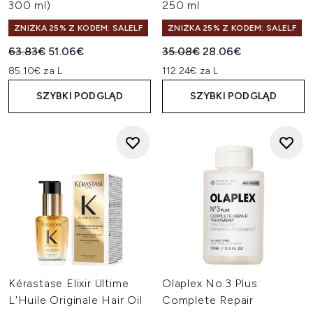
300 ml)
250 ml
ZNIŻKA 25% Z KODEM: SALELF
ZNIŻKA 25% Z KODEM: SALELF
Sugerowana cena detaliczna:
Aktualna cena:
Sugerowana cena detaliczn
Aktualna cena:
63.83€
51.06€
35.08€
28.06€
85.10€ za L
112.24€ za L
SZYBKI PODGLĄD
SZYBKI PODGLĄD
Kérastase Elixir Ultime
Olaplex No.3 Plus
L'Huile Originale Hair Oil
Complete Repair