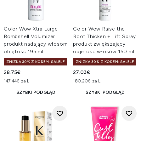
Color Wow Xtra Large
Color Wow Raise the
Bombshell Volumizer
Root Thicken + Lift Spray
produkt nadający włosom
produkt zwiększający
objętość 195 ml
objętość włosów 150 ml
ZNIŻKA 30% Z KODEM: SALELF
ZNIŻKA 30% Z KODEM: SALELF
28.75€
27.03€
147.44€ za L
180.20€ za L
SZYBKI PODGLĄD
SZYBKI PODGLĄD