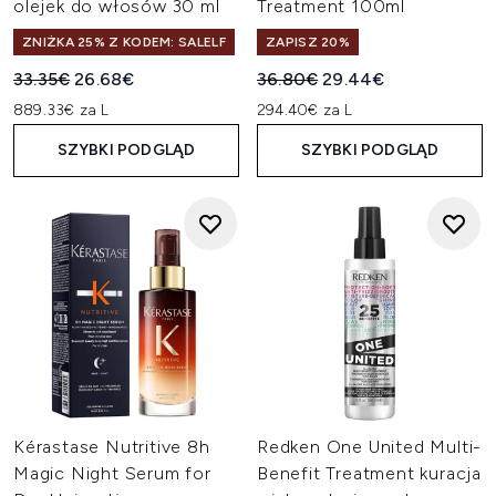
olejek do włosów 30 ml
Treatment 100ml
ZNIŻKA 25% Z KODEM: SALELF
ZAPISZ 20%
Sugerowana cena detaliczna:
Aktualna cena:
Sugerowana cena detaliczn
Aktualna cena:
33.35€
26.68€
36.80€
29.44€
889.33€ za L
294.40€ za L
SZYBKI PODGLĄD
SZYBKI PODGLĄD
Kérastase Nutritive 8h
Redken One United Multi-
Magic Night Serum for
Benefit Treatment kuracja