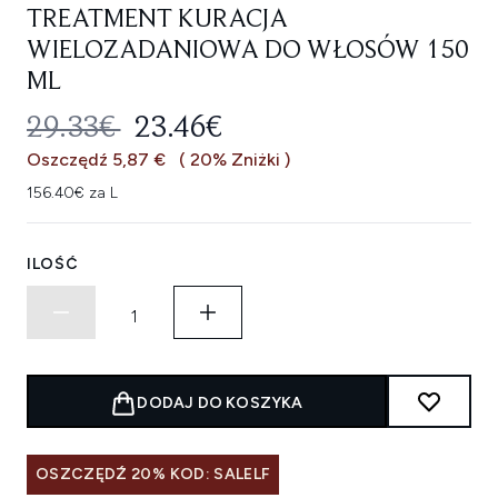
TREATMENT KURACJA
WIELOZADANIOWA DO WŁOSÓW 150
ML
SUGEROWANA CENA DETALICZNA
AKTUALNA CENA:
29.33€
23.46€
Oszczędź 5,87 €
( 20% Zniżki )
156.40€ za L
ILOŚĆ
DODAJ DO KOSZYKA
OSZCZĘDŹ 20% KOD: SALELF