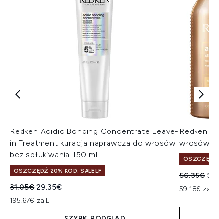
Redken Acidic Bonding Concentrate Leave-
Redken Al
in Treatment kuracja naprawcza do włosów
włosów su
bez spłukiwania 150 ml
OSZCZĘDŹ 
OSZCZĘDŹ 20% KOD: SALELF
Sugerowan
Akt
56.35€
53
Sugerowana cena detaliczna:
Aktualna cena:
31.05€
29.35€
59.18€ za L
195.67€ za L
SZYBKI PODGLĄD