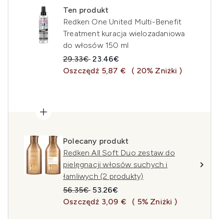
Ten produkt
Redken One United Multi-Benefit
Treatment kuracja wielozadaniowa
do włosów 150 ml
Sugerowana cena detaliczna:
Aktualna cena:
29.33€
23.46€
Oszczędź 5,87 €
( 20% Zniżki )
Polecany produkt
Redken All Soft Duo zestaw do
pielęgnacji włosów suchych i
łamliwych (2 produkty)
Sugerowana cena detaliczna:
Aktualna cena:
56.35€
53.26€
Oszczędź 3,09 €
( 5% Zniżki )