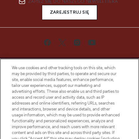
ZAPISZ SIĘ DO NASZEGO NEWSLETTERA
ZAREJESTRUJ SIĘ
We use cookies and other tracking tools on this site, which
may be provided by third parties, to operate and secure our
site, enable social media features, enhance performance,
tailor user experiences, support our marketing and
Bądź pierwszą osobą, która dowie się o
advertising efforts. These also enable us and third parties to
najnowszych produktach, od niszowych i
access and record user and activity data, such as IP
uznanych marek, sezonowych trendach i
addresses and online identifiers, referring URLs, searches
otrzyma ekskluzywne artykuły redakcyjne
and interactions, browser and device details, and other
z Sunday Supplement.
usage information, which may be used to provide enhanced
functionality and personalized experiences, analyze and
Zgoda na pliki cookie
improve performance, and reach users with more relevant
content and ads on this site and across third party sites. If
Do Not Sell or Share My Personal
you click “Accept All” this site may deploy cookies (including
Information