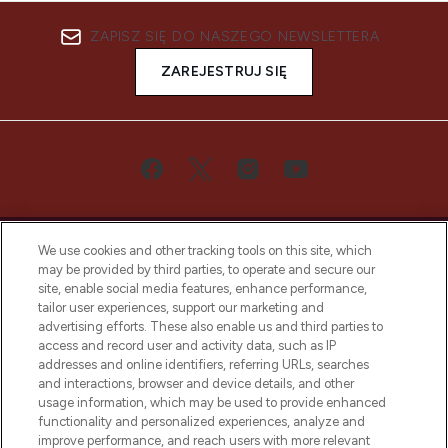
ZAPISZ SIĘ DO NASZEGO NEWSLETTERA
ZAREJESTRUJ SIĘ
We use cookies and other tracking tools on this site, which
may be provided by third parties, to operate and secure our
site, enable social media features, enhance performance,
tailor user experiences, support our marketing and
Bądź pierwszą osobą, która dowie się o
advertising efforts. These also enable us and third parties to
najnowszych produktach, od niszowych i
access and record user and activity data, such as IP
uznanych marek, sezonowych trendach i
addresses and online identifiers, referring URLs, searches
otrzyma ekskluzywne artykuły redakcyjne
and interactions, browser and device details, and other
z Sunday Supplement.
usage information, which may be used to provide enhanced
functionality and personalized experiences, analyze and
Zgoda na pliki cookie
improve performance, and reach users with more relevant