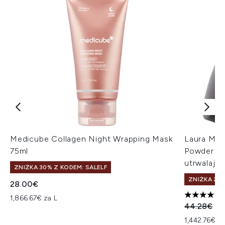
Medicube Collagen Night Wrapping Mask
Laura Mer
75ml
Powder pr
utrwalając
ZNIŻKA 30% Z KODEM: SALELF
ZNIŻKA 25%
28.00€
1,866.67€ za L
5 gwiazdek
Sugerowan
Ak
44.28€
41
1,442.76€ z