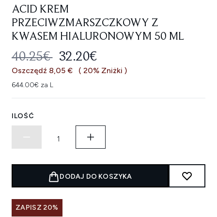
ACID KREM
PRZECIWZMARSZCZKOWY Z
KWASEM HIALURONOWYM 50 ML
SUGEROWANA CENA DETALICZNA
AKTUALNA CENA:
40.25€
32.20€
Oszczędź 8,05 €
( 20% Zniżki )
644.00€ za L
ILOŚĆ
DODAJ DO KOSZYKA
ZAPISZ 20%