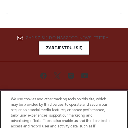
ZAPISZ SIĘ DO NASZEGO NEWSLETTERA
ZAREJESTRUJ SIĘ
We use cookies and other tracking tools on this site, which
may be provided by third parties, to operate and secure our
site, enable social media features, enhance performance,
tailor user experiences, support our marketing and
Bądź pierwszą osobą, która dowie się o
advertising efforts. These also enable us and third parties to
najnowszych produktach, od niszowych i
access and record user and activity data, such as IP
uznanych marek, sezonowych trendach i