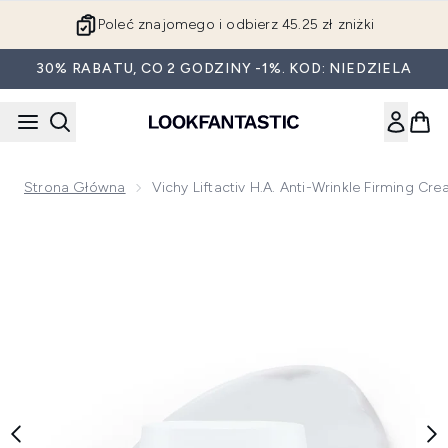
Przejdź do głównej treści
Poleć znajomego i odbierz 45.25 zł zniżki
30% RABATU, CO 2 GODZINY -1%. KOD: NIEDZIELA
Strona Główna
Vichy Liftactiv H.A. Anti-Wrinkle Firming
Now showing image 1 Vichy Liftactiv H.A. Anti-Wrinkle Fir