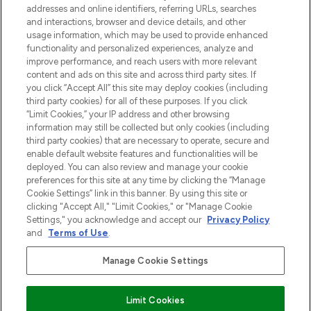
addresses and online identifiers, referring URLs, searches
otrzyma ekskluzywne artykuły redakcyjne
and interactions, browser and device details, and other
z Sunday Supplement.
usage information, which may be used to provide enhanced
functionality and personalized experiences, analyze and
Zgoda na pliki cookie
improve performance, and reach users with more relevant
content and ads on this site and across third party sites. If
Do Not Sell or Share My Personal
you click “Accept All” this site may deploy cookies (including
Information
third party cookies) for all of these purposes. If you click
“Limit Cookies,” your IP address and other browsing
POMOC & INFORMACJE
information may still be collected but only cookies (including
third party cookies) that are necessary to operate, secure and
enable default website features and functionalities will be
WAŻNE INFORMACJE
deployed. You can also review and manage your cookie
preferences for this site at any time by clicking the “Manage
Cookie Settings” link in this banner. By using this site or
O LOOKFANTASTIC
clicking "Accept All," "Limit Cookies," or "Manage Cookie
Settings," you acknowledge and accept our
Privacy Policy
and
Terms of Use
.
Manage Cookie Settings
Płać bezpiecznie za pomocą
Limit Cookies