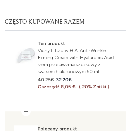
CZĘSTO KUPOWANE RAZEM
Ten produkt
Vichy Liftactiv H.A. Anti-Wrinkle
Firming Cream with Hyaluronic Acid
krem przeciwzmarszczkowy z
kwasem hialuronowym 50 ml
Sugerowana cena detaliczna:
Aktualna cena:
40.25€
32.20€
Oszczędź 8,05 €
( 20% Zniżki )
Polecany produkt