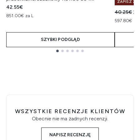
ZAPISZ 26
42.55€
Sugerowan
Ak
40.25€
29
851.00€ za L
597.80€ za 
SZYBKI PODGLĄD
Showing slide 1
WSZYSTKIE RECENZJE KLIENTÓW
Obecnie nie ma żadnych recenzji.
NAPISZ RECENZJĘ