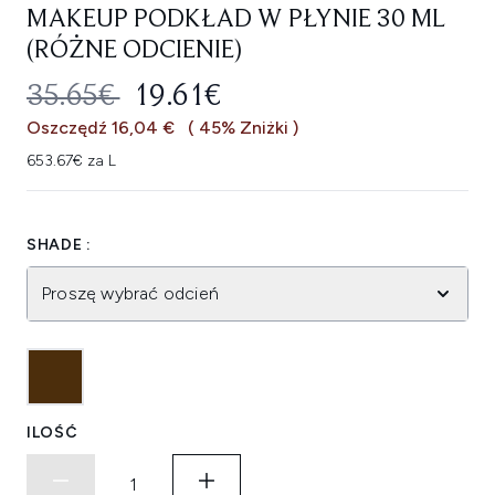
MAKEUP PODKŁAD W PŁYNIE 30 ML
(RÓŻNE ODCIENIE)
SUGEROWANA CENA DETALICZNA
AKTUALNA CENA:
35.65€
19.61€
Oszczędź 16,04 €
( 45% Zniżki )
653.67€ za L
SHADE :
Proszę wybrać odcień
ILOŚĆ