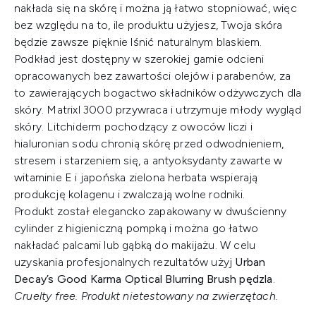
nakłada się na skórę i można ją łatwo stopniować, więc
bez względu na to, ile produktu użyjesz, Twoja skóra
będzie zawsze pięknie lśnić naturalnym blaskiem.
Podkład jest dostępny w szerokiej gamie odcieni
opracowanych bez zawartości olejów i parabenów, za
to zawierających bogactwo składników odżywczych dla
skóry. Matrixl 3000 przywraca i utrzymuje młody wygląd
skóry. Litchiderm pochodzący z owoców liczi i
hialuronian sodu chronią skórę przed odwodnieniem,
stresem i starzeniem się, a antyoksydanty zawarte w
witaminie E i japońska zielona herbata wspierają
produkcję kolagenu i zwalczają wolne rodniki.
Produkt został elegancko zapakowany w dwuścienny
cylinder z higieniczną pompką i można go łatwo
nakładać palcami lub gąbką do makijażu. W celu
uzyskania profesjonalnych rezultatów użyj
Urban
Decay’s Good Karma Optical Blurring Brush pędzla
.
Cruelty free. Produkt nietestowany na zwierzętach.