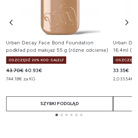
Urban Decay Face Bond Foundation
Urban Dec
podkład pod makijaż 55 g (różne odcienie)
16.4ml (V
OSZCZĘDŹ 20% KOD: SALELF
OSZCZĘDŹ 
Sugerowana cena detaliczna:
Aktualna cena:
43.70€
40.93€
33.35€
744.18€ za KG
2,033.54€ z
SZYBKI PODGLĄD
Showing slide 1