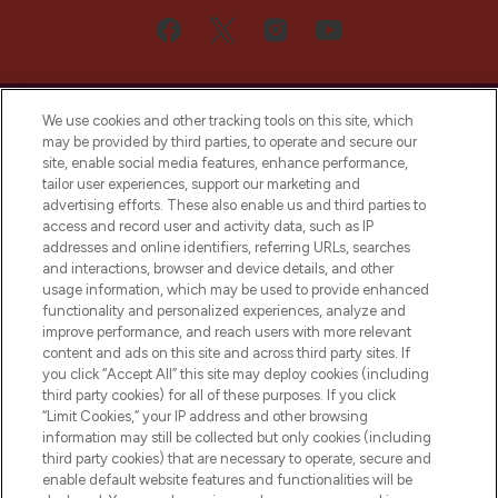
We use cookies and other tracking tools on this site, which
may be provided by third parties, to operate and secure our
site, enable social media features, enhance performance,
tailor user experiences, support our marketing and
Bądź pierwszą osobą, która dowie się o
advertising efforts. These also enable us and third parties to
najnowszych produktach, od niszowych i
access and record user and activity data, such as IP
uznanych marek, sezonowych trendach i
addresses and online identifiers, referring URLs, searches
otrzyma ekskluzywne artykuły redakcyjne
and interactions, browser and device details, and other
z Sunday Supplement.
usage information, which may be used to provide enhanced
functionality and personalized experiences, analyze and
Zgoda na pliki cookie
improve performance, and reach users with more relevant
content and ads on this site and across third party sites. If
Do Not Sell or Share My Personal
you click “Accept All” this site may deploy cookies (including
Information
third party cookies) for all of these purposes. If you click
“Limit Cookies,” your IP address and other browsing
POMOC & INFORMACJE
information may still be collected but only cookies (including
third party cookies) that are necessary to operate, secure and
enable default website features and functionalities will be
WAŻNE INFORMACJE