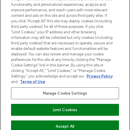
functionality and personalized experiences, analyze and
Zgoda na pliki cookie
improve performance, and reach users with more relevant
content and ads on this site and across third party sites. If
Do Not Sell or Share My Personal
you click “Accept All” this site may deploy cookies (including
Information
third party cookies) for all of these purposes. If you click
“Limit Cookies,” your IP address and other browsing
POMOC & INFORMACJE
information may still be collected but only cookies (including
third party cookies) that are necessary to operate, secure and
enable default website features and functionalities will be
WAŻNE INFORMACJE
deployed. You can also review and manage your cookie
preferences for this site at any time by clicking the “Manage
Cookie Settings” link in this banner. By using this site or
O LOOKFANTASTIC
clicking "Accept All," "Limit Cookies," or "Manage Cookie
Settings," you acknowledge and accept our
Privacy Policy
and
Terms of Use
.
Manage Cookie Settings
Płać bezpiecznie za pomocą
Limit Cookies
2026 The Hut Group
DODAJ DO KOSZYKA
Accept All