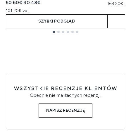
Sugerowana cena detaliczna:
Aktualna cena:
50.60€
40.48€
168.20€ za 
101.20€ za L
SZYBKI PODGLĄD
Showing slide 1
WSZYSTKIE RECENZJE KLIENTÓW
Obecnie nie ma żadnych recenzji.
NAPISZ RECENZJĘ