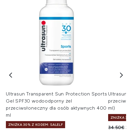
Ultrasun Transparent Sun Protection Sports
Ultrasun 
Gel SPF30 wodoodporny żel
przeciwsł
przeciwsłoneczny dla osób aktywnych 400
ml)
ml
ZNIŻKA 30%
ZNIŻKA 30% Z KODEM: SALELF
Sugerowan
Ak
34.50€
33