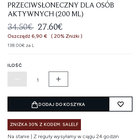
PRZECIWSŁONECZNY DLA OSÓB
AKTYWNYCH (200 ML)
SUGEROWANA CENA DETALICZNA
AKTUALNA CENA:
34.50€
27.60€
Oszczędź 6,90 €
( 20% Zniżki )
138.00€ za L
ILOŚĆ
DODAJ DO KOSZYKA
ZNIŻKA 30% Z KODEM: SALELF
Na stanie | Z reguły wysyłamy w ciągu 24 godzin