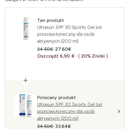
Ten produkt
Ultrasun SPF 30 Sports Gel żel
przeciwsłoneczny dla osób
aktywnych (200 ml)
Sugerowana cena detaliczna:
Aktualna cena:
34.50€
27.60€
Oszczędź 6,90 €
( 20% Zniżki )
Polecany produkt
Ultrasun SPF 20 Sports Gel żel
przeciwsłoneczny dla osób
aktywnych (200 ml)
Sugerowana cena detaliczna:
Aktualna cena:
34.50€
33.64€