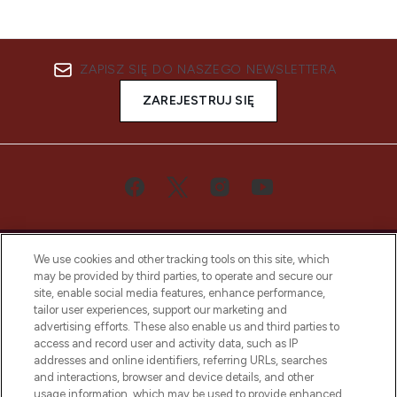
ZAPISZ SIĘ DO NASZEGO NEWSLETTERA
ZAREJESTRUJ SIĘ
We use cookies and other tracking tools on this site, which
may be provided by third parties, to operate and secure our
site, enable social media features, enhance performance,
tailor user experiences, support our marketing and
Bądź pierwszą osobą, która dowie się o
advertising efforts. These also enable us and third parties to
najnowszych produktach, od niszowych i
access and record user and activity data, such as IP
uznanych marek, sezonowych trendach i
addresses and online identifiers, referring URLs, searches
otrzyma ekskluzywne artykuły redakcyjne
and interactions, browser and device details, and other
z Sunday Supplement.
usage information, which may be used to provide enhanced