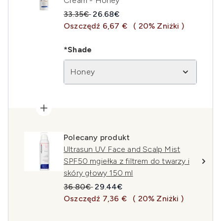
Cream - Honey
Sugerowana cena detaliczna:
Aktualna cena:
33.35€
26.68€
Oszczędź 6,67 €
( 20% Zniżki )
*Shade
Honey
Polecany produkt
Ultrasun UV Face and Scalp Mist
SPF50 mgiełka z filtrem do twarzy i
skóry głowy 150 ml
Sugerowana cena detaliczna:
Aktualna cena:
36.80€
29.44€
Oszczędź 7,36 €
( 20% Zniżki )