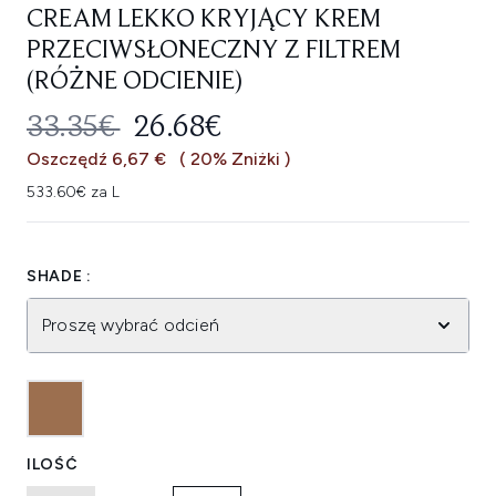
CREAM LEKKO KRYJĄCY KREM
PRZECIWSŁONECZNY Z FILTREM
(RÓŻNE ODCIENIE)
SUGEROWANA CENA DETALICZNA
AKTUALNA CENA:
33.35€
26.68€
Oszczędź 6,67 €
( 20% Zniżki )
533.60€ za L
SHADE :
Proszę wybrać odcień
ILOŚĆ