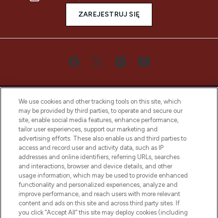
ZAREJESTRUJ SIĘ
We use cookies and other tracking tools on this site, which
may be provided by third parties, to operate and secure our
site, enable social media features, enhance performance,
tailor user experiences, support our marketing and
Bądź pierwszą osobą, która dowie się o
advertising efforts. These also enable us and third parties to
najnowszych produktach, od niszowych i
access and record user and activity data, such as IP
uznanych marek, sezonowych trendach i
addresses and online identifiers, referring URLs, searches
otrzyma ekskluzywne artykuły redakcyjne
and interactions, browser and device details, and other
z Sunday Supplement.
usage information, which may be used to provide enhanced
functionality and personalized experiences, analyze and
Zgoda na pliki cookie
improve performance, and reach users with more relevant
content and ads on this site and across third party sites. If
Do Not Sell or Share My Personal
you click “Accept All” this site may deploy cookies (including
Information