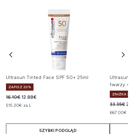
Ultrasun Tinted Face SPF 50+ 25ml
Ultrasun 
twarzy 40
ZAPISZ 20%
ZNIŻKA 30%
Sugerowana cena detaliczna:
Aktualna cena:
16.10€
12.88€
Sugerowan
Akt
33.35€
26
515.20€ za L
667.00€ za 
SZYBKI PODGLĄD