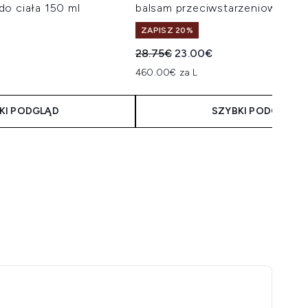
o ciała 150 ml
balsam przeciwstarzeniowy z fil
ZAPISZ 20%
taliczna:
na:
Sugerowana cena detaliczna:
Aktualna cena:
28.75€
23.00€
460.00€ za L
KI PODGLĄD
SZYBKI PODGLĄD