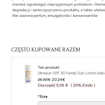
również zapobiegać nieprzyjemnym potówkom. Herme
degradacji i zanieczyszczeniu produktu, a także ułatwia
Nie zawiera perfum, emulgatorów i konserwantów.
CZĘSTO KUPOWANE RAZEM
Ten produkt
Ultrasun SPF 30 Family Sun Lotion bal
Sugerowana cena detaliczna:
Aktualna cena:
25.30€
20.24€
Oszczędź 5,06 €
( 20% Zniżki )
*Size