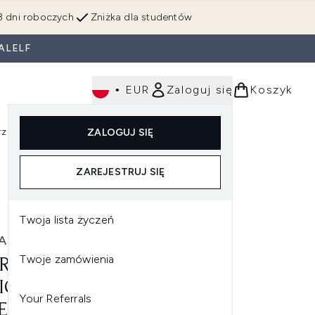
3 dni roboczych
Zniżka dla studentów
ALELF
•
EUR
Zaloguj się
Koszyk
rzędzia
Perfumy
Dla mężczyzn
ZALOGUJ SIĘ
ź do podmenu (Makijaż)
Wejdź do podmenu (Ciało)
Wejdź do podmenu (Włosy)
Wejdź do podmenu (Narzędzia)
Wejdź do podmenu (Perfumy)
Wejdź do podmenu (
ZAREJESTRUJ SIĘ
Twoja lista życzeń
ASUN
Twoje zamówienia
RASUN SPF 30 FAMILY SUN
ION BALSAM
Your Referrals
ECIWSŁONECZNY (100 ML)