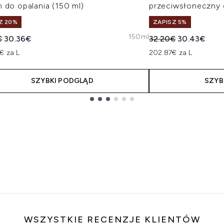
 do opalania (150 ml)
przeciwsłoneczny d
Z 20%
ZAPISZ 5%
150ml
owana cena detaliczna:
Aktualna cena:
Sugerowana cena de
Aktualna ce
€
30.36€
32.20€
30.43€
€ za L
202.87€ za L
SZYBKI PODGLĄD
SZYB
WSZYSTKIE RECENZJE KLIENTÓW