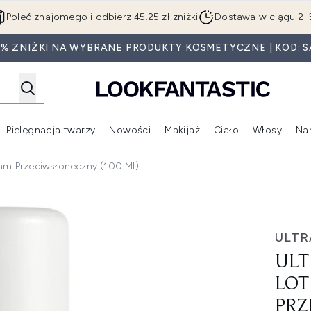
Przejdź do głównej treści
Poleć znajomego i odbierz 45.25 zł zniżki
Dostawa w ciągu 2-
0% ZNIŻKI NA WYBRANE PRODUKTY KOSMETYCZNE | KOD: S
Pielęgnacja twarzy
Nowości
Makijaż
Ciało
Włosy
Na
Wejdź do podmenu (Beauty Box)
Wejdź do podmenu (Marki)
Wejdź do podmenu (Pielęgnacja twarzy)
Wejdź do podmenu (Nowości)
Wejd
sam Przeciwsłoneczny (100 Ml)
ion balsam przeciwsłoneczny (100 ml)
ULTR
ULT
LOT
PRZ