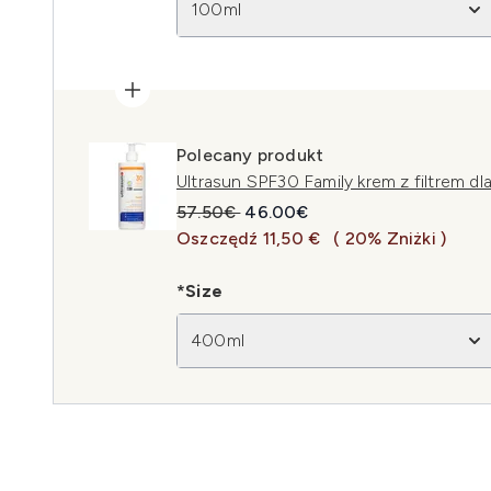
100ml
Polecany produkt
Ultrasun SPF30 Family krem z filtrem dl
Sugerowana cena detaliczna:
Aktualna cena:
57.50€
46.00€
Oszczędź 11,50 €
( 20% Zniżki )
*Size
400ml