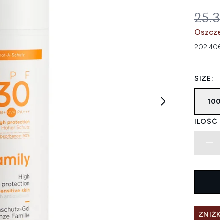
SUG
25.
Oszczę
202.40€
SIZE:
10
ILOŚĆ
ZNIŻK