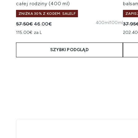
całej rodziny (400 ml)
balsam
ZNIŻKA 30% Z KODEM: SALELF
ZAPIS
400ml
100ml
Sugerowana cena detaliczna:
Aktualna cena:
Suger
57.50€
46.00€
37.95
115.00€ za L
202.40
SZYBKI PODGLĄD
Showing slide 1