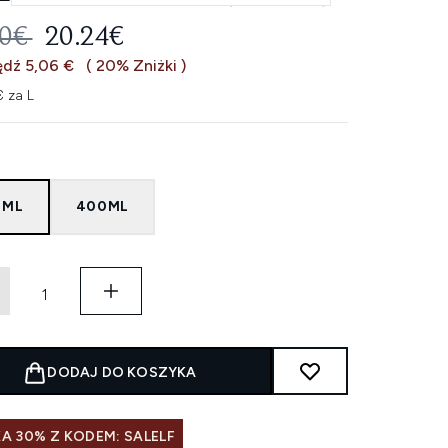
EROWANA CENA DETALICZNA:
AKTUALNA CENA:
30€
20.24€
dź 5,06 €
( 20% Zniżki )
 za L
0ML
400ML
DODAJ DO KOSZYKA
A 30% Z KODEM: SALELF