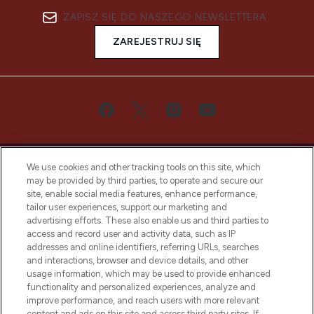
ZAPISZ SIĘ DO NASZEGO NEWSLETTERA
ZAREJESTRUJ SIĘ
We use cookies and other tracking tools on this site, which
may be provided by third parties, to operate and secure our
site, enable social media features, enhance performance,
tailor user experiences, support our marketing and
Bądź pierwszą osobą, która dowie się o
advertising efforts. These also enable us and third parties to
najnowszych produktach, od niszowych i
access and record user and activity data, such as IP
uznanych marek, sezonowych trendach i
addresses and online identifiers, referring URLs, searches
otrzyma ekskluzywne artykuły redakcyjne
and interactions, browser and device details, and other
z Sunday Supplement.
usage information, which may be used to provide enhanced
functionality and personalized experiences, analyze and
Zgoda na pliki cookie
improve performance, and reach users with more relevant
content and ads on this site and across third party sites. If