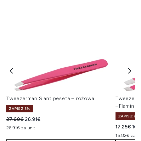
Tweezerman Slant pęseta – różowa
Tweezerma
–Flamingo
ZAPISZ 3%
ZAPISZ 2%
Sugerowana cena detaliczna:
Aktualna cena:
27.60€
26.91€
Sugerowan
Akt
17.25€
16.
26.91€ za unit
16.82€ za un