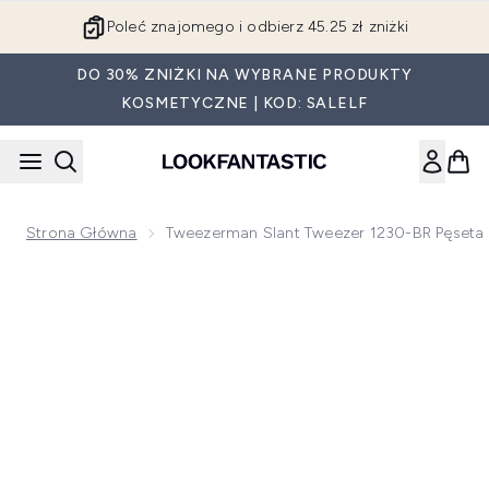
Przejdź do głównej treści
Poleć znajomego i odbierz 45.25 zł zniżki
DO 30% ZNIŻKI NA WYBRANE PRODUKTY
KOSMETYCZNE | KOD: SALELF
Strona Główna
Tweezerman Slant Tweezer 1230-BR Pęseta 
Now showing image 1 Tweezerman Slant Tweezer 1230-BR pę