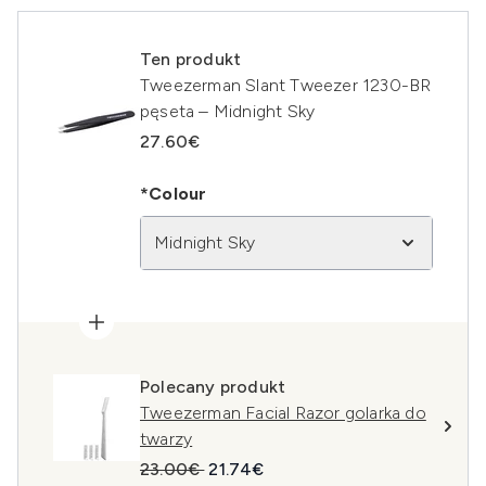
Ten produkt
Tweezerman Slant Tweezer 1230-BR
pęseta – Midnight Sky
27.60€
*Colour
Midnight Sky
Polecany produkt
Tweezerman Facial Razor golarka do
twarzy
Sugerowana cena detaliczna:
Aktualna cena:
23.00€
21.74€