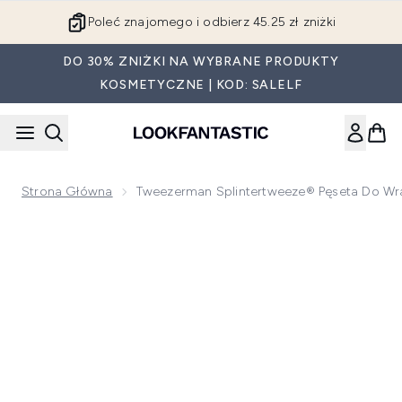
Przejdź do głównej treści
Poleć znajomego i odbierz 45.25 zł zniżki
DO 30% ZNIŻKI NA WYBRANE PRODUKTY
KOSMETYCZNE | KOD: SALELF
Strona Główna
Tweezerman Splintertweeze® Pęseta Do Wr
Now showing image 1 Tweezerman Splintertweeze® pęseta 