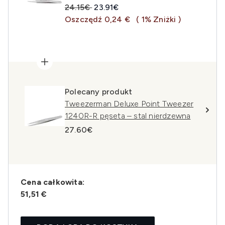
Sugerowana cena detaliczna:
Aktualna cena:
24.15€
23.91€
Oszczędź 0,24 €
( 1% Zniżki )
Polecany produkt
Tweezerman Deluxe Point Tweezer
1240R-R pęseta – stal nierdzewna
27.60€
Cena całkowita:
51,51 €