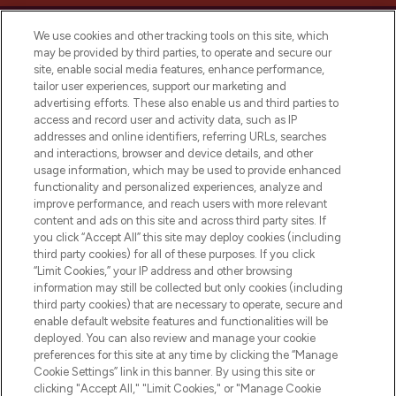
We use cookies and other tracking tools on this site, which
may be provided by third parties, to operate and secure our
site, enable social media features, enhance performance,
tailor user experiences, support our marketing and
Bądź pierwszą osobą, która dowie się o
advertising efforts. These also enable us and third parties to
najnowszych produktach, od niszowych i
access and record user and activity data, such as IP
uznanych marek, sezonowych trendach i
addresses and online identifiers, referring URLs, searches
otrzyma ekskluzywne artykuły redakcyjne
and interactions, browser and device details, and other
z Sunday Supplement.
usage information, which may be used to provide enhanced
functionality and personalized experiences, analyze and
Zgoda na pliki cookie
improve performance, and reach users with more relevant
content and ads on this site and across third party sites. If
Do Not Sell or Share My Personal
you click “Accept All” this site may deploy cookies (including
Information
third party cookies) for all of these purposes. If you click
“Limit Cookies,” your IP address and other browsing
POMOC & INFORMACJE
information may still be collected but only cookies (including
third party cookies) that are necessary to operate, secure and
enable default website features and functionalities will be
WAŻNE INFORMACJE
deployed. You can also review and manage your cookie
preferences for this site at any time by clicking the “Manage
Cookie Settings” link in this banner. By using this site or
O LOOKFANTASTIC
clicking "Accept All," "Limit Cookies," or "Manage Cookie