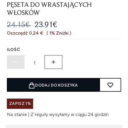
PĘSETA DO WRASTAJĄCYCH
WŁOSKÓW
SUGEROWANA CENA DETALICZNA
AKTUALNA CENA:
24.15€
23.91€
Oszczędź 0,24 €
( 1% Zniżki )
ILOŚĆ
DODAJ DO KOSZYKA
ZAPISZ 1%
Na stanie | Z reguły wysyłamy w ciągu 24 godzin