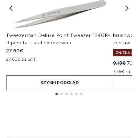
Tweezerman Deluxe Point Tweezer 1240R-
brushwork
R pęseta – stal nierdzewna
zestaw pę
27.60€
ZNIŻKA 30%
27.60€ za unit
Sugerowan
Aktu
9.19€
7.35
7.35€ za uni
SZYBKI PODGLĄD
Showing slide 1