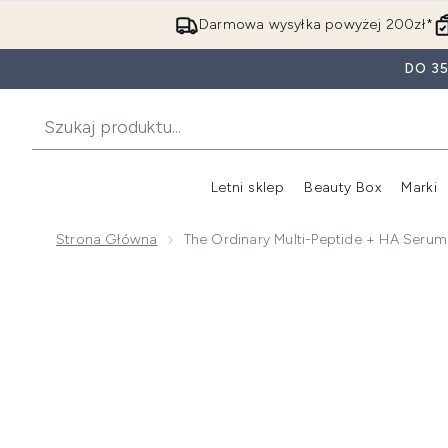
Darmowa wysyłka powyżej 200zł*
DO 3
Letni sklep
Beauty Box
Marki
Strona Główna
The Ordinary Multi-Peptide + HA Ser
Now showing image 1 The Ordinary Multi-Peptide + H