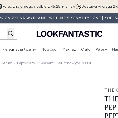
Przejdź do głównej treści
Poleć znajomego i odbierz 45.25 zł zniżki
Dostawa w ciągu 2-
5% ZNIŻKI NA WYBRANE PRODUKTY KOSMETYCZNE | KOD: S
Pielęgnacja twarzy
Nowości
Makijaż
Ciało
Włosy
Na
Wejdź do podmenu (Beauty Box)
Wejdź do podmenu (Marki)
Wejdź do podmenu (Pielęgnacja twarzy)
Wejdź do podmenu (Nowości)
Wejd
um Serum Z Peptydami I Kwasem Hialuronowym 30 Ml
A Serum serum z peptydami i kwasem hialuronowym 30 ml
THE 
THE
PEP
PEP