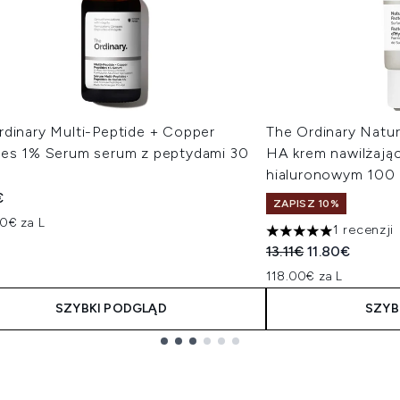
rdinary Multi-Peptide + Copper
The Ordinary Natur
des 1% Serum serum z peptydami 30
HA krem nawilżają
hialuronowym 100 
€
ZAPISZ 10%
00€ za L
1 recenzji
5 gwiazdek na maksy
Sugerowana cena de
Aktualna cena
13.11€
11.80€
118.00€ za L
SZYBKI PODGLĄD
SZYB