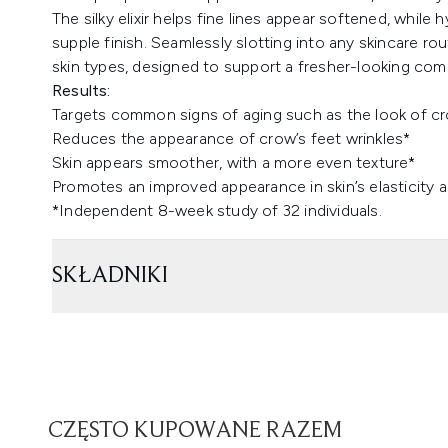
The silky elixir helps fine lines appear softened, while 
supple finish. Seamlessly slotting into any skincare rou
skin types, designed to support a fresher-looking com
Results:
Targets common signs of aging such as the look of cro
Reduces the appearance of crow’s feet wrinkles*
Skin appears smoother, with a more even texture*
Promotes an improved appearance in skin’s elasticity 
*Independent 8-week study of 32 individuals.
SKŁADNIKI
CZĘSTO KUPOWANE RAZEM