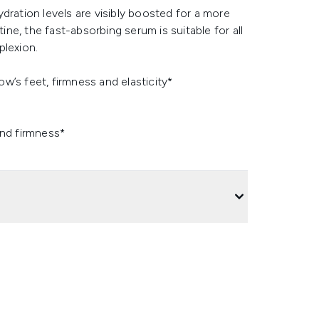
hydration levels are visibly boosted for a more
tine, the fast-absorbing serum is suitable for all
plexion.
w’s feet, firmness and elasticity*
and firmness*