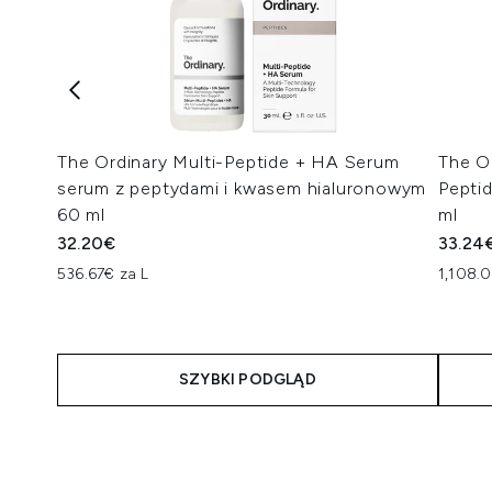
The Ordinary Multi-Peptide + HA Serum
The O
serum z peptydami i kwasem hialuronowym
Pepti
60 ml
ml
32.20€
33.24
536.67€ za L
1,108.
SZYBKI PODGLĄD
Showing slide 1