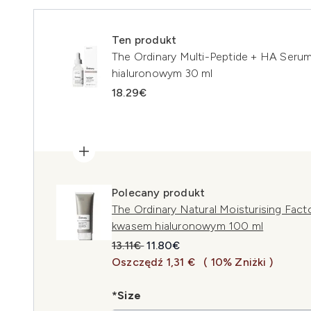
Ten produkt
The Ordinary Multi-Peptide + HA Seru
hialuronowym 30 ml
18.29€
Polecany produkt
The Ordinary Natural Moisturising Fact
kwasem hialuronowym 100 ml
Sugerowana cena detaliczna:
Aktualna cena:
13.11€
11.80€
Oszczędź 1,31 €
( 10% Zniżki )
*Size