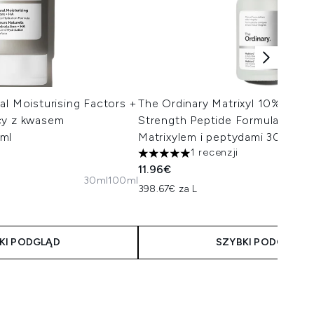
al Moisturising Factors +
The Ordinary Matrixyl 10% + HA
cy z kwasem
Strength Peptide Formulation f
ml
Matrixylem i peptydami 30 ml
1 recenzji
5 gwiazdek na maksymalnie 5
11.96€
30ml
100ml
malnie 5
398.67€ za L
taliczna:
:
KI PODGLĄD
SZYBKI PODGLĄD