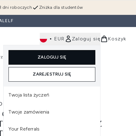
3 dni roboczych
Zniżka dla studentów
ALELF
•
EUR
Zaloguj się
Koszyk
rzędzia
Perfumy
Dla mężczyzn
ZALOGUJ SIĘ
ź do podmenu (Makijaż)
Wejdź do podmenu (Ciało)
Wejdź do podmenu (Włosy)
Wejdź do podmenu (Narzędzia)
Wejdź do podmenu (Perfumy)
Wejdź do podmenu (
ZAREJESTRUJ SIĘ
Twoja lista życzeń
ORDINARY
Twoje zamówienia
 ORDINARY MULTI-
TIDE + HA SERUM SERUM Z
Your Referrals
TYDAMI I KWASEM