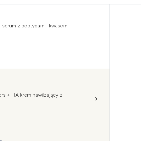
m serum z peptydami i kwasem
ors + HA krem nawilżający z