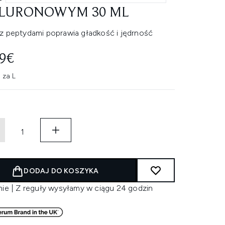
LURONOWYM 30 ML
z peptydami poprawia gładkość i jędrność
29€
 za L
DODAJ DO KOSZYKA
nie | Z reguły wysyłamy w ciągu 24 godzin