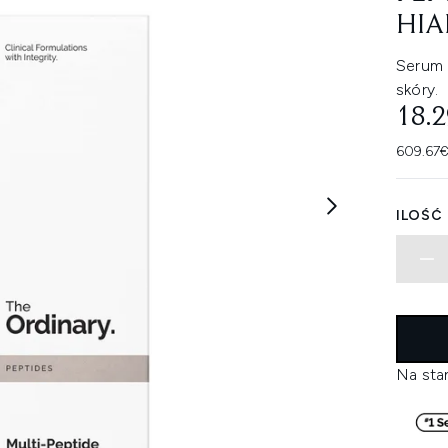
HIA
Serum 
skóry.
18.
609.67€
ILOŚĆ
Na sta