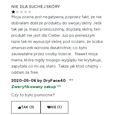
NIE DLA SUCHEJ SKÓRY
1 gwiazdek na maksymalnie 5
Moja ocena jest negatywna, poprzez fakt, że nie
dobrałam dobrze produktu do swojej skóry. Jeśli
tak jak ja, masz przesuszoną, dojrzałą skórę, ten
produkt nie jest dla Ciebie. Już po pierwszym
razie tak mi wysuszył skórę pod oczami, że liczba
zmarszczek wzrosła dwukrotnie, co było
zauważalne przez osoby trzecie... Nawet moja
mama, która nigdy mojego wyglądu nie krytykuje,
zapytała co mi się stało.. Także jak ktoś chętny -
oddam za free.
2020-05-06
by DryFace40
Zweryfikowany zakup
Czy to było pomocne?
TAK (3)
NIE (1)