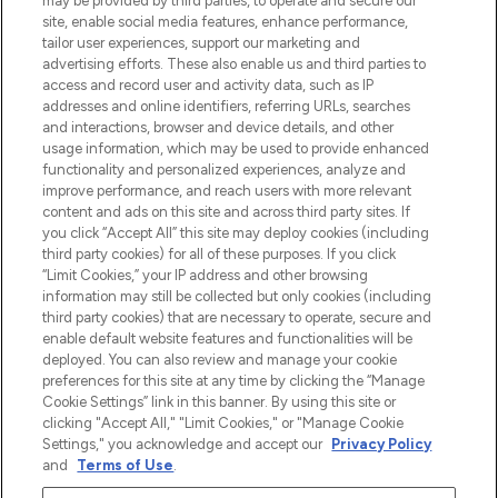
may be provided by third parties, to operate and secure our
site, enable social media features, enhance performance,
tailor user experiences, support our marketing and
Bądź pierwszą osobą, która dowie się o
advertising efforts. These also enable us and third parties to
najnowszych produktach, od niszowych i
access and record user and activity data, such as IP
uznanych marek, sezonowych trendach i
addresses and online identifiers, referring URLs, searches
otrzyma ekskluzywne artykuły redakcyjne
and interactions, browser and device details, and other
z Sunday Supplement.
usage information, which may be used to provide enhanced
functionality and personalized experiences, analyze and
Zgoda na pliki cookie
improve performance, and reach users with more relevant
content and ads on this site and across third party sites. If
Do Not Sell or Share My Personal
you click “Accept All” this site may deploy cookies (including
Information
third party cookies) for all of these purposes. If you click
“Limit Cookies,” your IP address and other browsing
POMOC & INFORMACJE
information may still be collected but only cookies (including
third party cookies) that are necessary to operate, secure and
enable default website features and functionalities will be
WAŻNE INFORMACJE
deployed. You can also review and manage your cookie
preferences for this site at any time by clicking the “Manage
Cookie Settings” link in this banner. By using this site or
O LOOKFANTASTIC
clicking "Accept All," "Limit Cookies," or "Manage Cookie
Settings," you acknowledge and accept our
Privacy Policy
and
Terms of Use
.