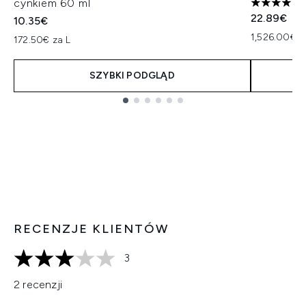
cynkiem 60 ml
4 gwiazdek
22.89€
10.35€
1,526.00€ z
172.50€ za L
SZYBKI PODGLĄD
Showing slide 1
RECENZJE KLIENTÓW
3
3 gwiazdek na maksymalnie 5
2 recenzji