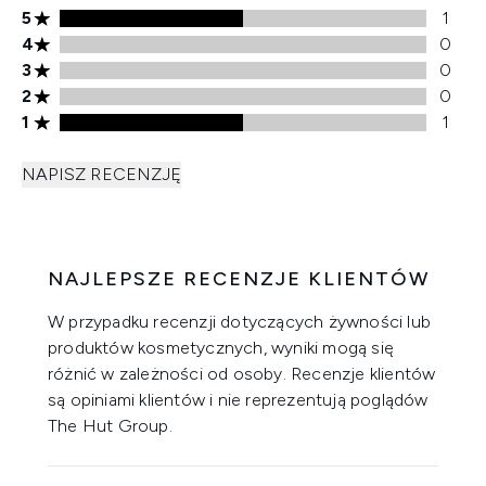
Ocena 5 gwiazdek, 1 recenzji
5
1
Ocena 4 gwiazdek, 0 recenzji
4
0
Ocena 3 gwiazdek, 0 recenzji
3
0
Ocena 2 gwiazdek, 0 recenzji
2
0
Ocena 1 gwiazdek, 1 recenzji
1
1
NAPISZ RECENZJĘ
NAJLEPSZE RECENZJE KLIENTÓW
W przypadku recenzji dotyczących żywności lub
produktów kosmetycznych, wyniki mogą się
różnić w zależności od osoby. Recenzje klientów
są opiniami klientów i nie reprezentują poglądów
The Hut Group.