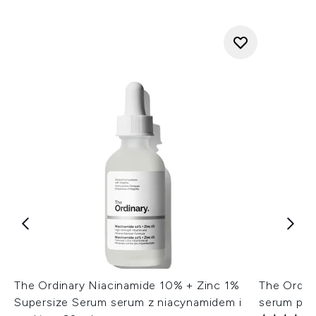
The Ordinary Niacinamide 10% + Zinc 1%
The Ordin
Supersize Serum serum z niacynamidem i
serum pep