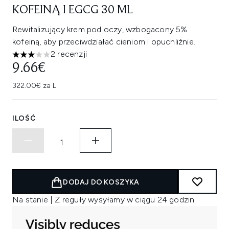
KOFEINĄ I EGCG 30 ML
Rewitalizujący krem pod oczy, wzbogacony 5%
kofeiną, aby przeciwdziałać cieniom i opuchliźnie.
2 recenzji
3 gwiazdek na maksymalnie 5
9.66€
322.00€ za L
ILOŚĆ
DODAJ DO KOSZYKA
Na stanie | Z reguły wysyłamy w ciągu 24 godzin