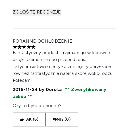
ZGŁOŚ TĘ RECENZJĘ
PORANNE OCHŁODZENIE
5 gwiazdek na maksymalnie 5
Fantastyczny produkt. Trzymam go w lodówce
dzięki czemu rano po przebudzeniu
natychmiastowo nie tylko zmniejszy obrzęk ale
również fantastycznie napina skórę wokół oczu.
Polecam!
2019-11-24
by Dorota
Zweryfikowany
zakup
Czy to było pomocne?
TAK (6)
NIE (0)