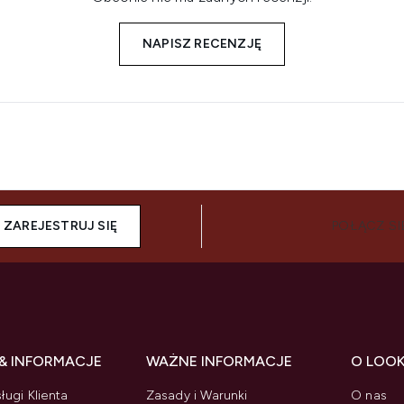
NAPISZ RECENZJĘ
ZAREJESTRUJ SIĘ
POŁĄCZ SI
& INFORMACJE
WAŻNE INFORMACJE
O LOO
ługi Klienta
Zasady i Warunki
O nas