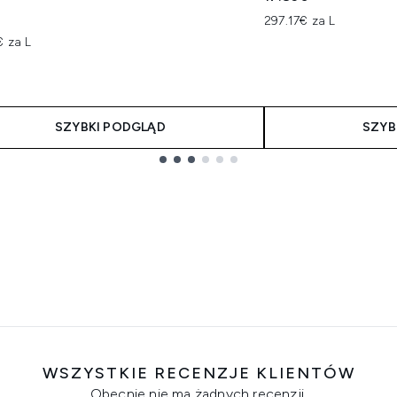
297.17€ za L
€ za L
SZYBKI PODGLĄD
SZYB
WSZYSTKIE RECENZJE KLIENTÓW
Obecnie nie ma żadnych recenzji.