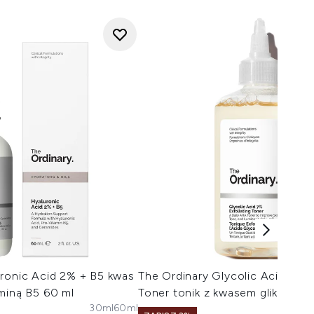
uronic Acid 2% + B5 kwas
The Ordinary Glycolic Acid 7% E
miną B5 60 ml
Toner tonik z kwasem glikolow
30ml
60ml