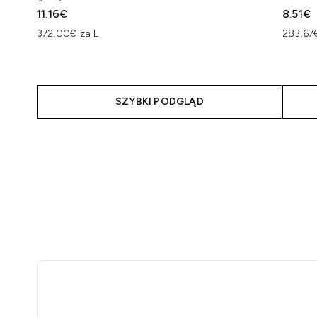
11.16€
8.51€
372.00€ za L
283.67
SZYBKI PODGLĄD
Showing slide 1