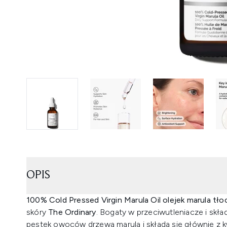
OPIS
100% Cold Pressed Virgin Marula Oil olejek marula tł
skóry
The Ordinary
. Bogaty w przeciwutleniacze i skł
pestek owoców drzewa marula i składa się głównie z 