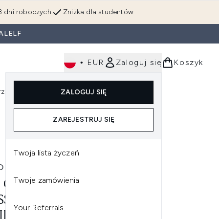
3 dni roboczych
Zniżka dla studentów
ALELF
•
EUR
Zaloguj się
Koszyk
rzędzia
Perfumy
Dla mężczyzn
ZALOGUJ SIĘ
ź do podmenu (Makijaż)
Wejdź do podmenu (Ciało)
Wejdź do podmenu (Włosy)
Wejdź do podmenu (Narzędzia)
Wejdź do podmenu (Perfumy)
Wejdź do podmenu (
ZAREJESTRUJ SIĘ
Twoja lista życzeń
ORDINARY
Twoje zamówienia
 ORDINARY 100% COLD
SSED VIRGIN MARULA OIL
Your Referrals
JEK MARULA TŁOCZONY