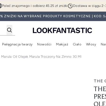
Przejdź do głównej treści
Poleć znajomego i odbierz 45.25 zł zniżki
Dostawa w ciągu 2-
0% ZNIŻKI NA WYBRANE PRODUKTY KOSMETYCZNE | KOD: S
Pielęgnacja twarzy
Nowości
Makijaż
Ciało
Włosy
Na
Wejdź do podmenu (Beauty Box)
Wejdź do podmenu (Marki)
Wejdź do podmenu (Pielęgnacja twarzy)
Wejdź do podmenu (Nowości)
Wejd
 Marula Oil Olejek Marula Tłoczony Na Zimno 30 Ml
Virgin Marula Oil olejek marula tłoczony na zimno 30 ml
THE 
THE
PRE
OLE