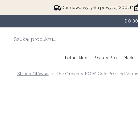
Darmowa wysyłka powyżej 200zł*
DO 3
Letni sklep
Beauty Box
Marki
Strona Główna
The Ordinary 100% Cold Pressed Virgin
Now showing image 1 The Ordinary 100% Cold Pressed 