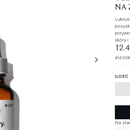
NA 
Luksus
pozysk
przywr
skóry 
12.
414.00€
ILOŚĆ
Na sta