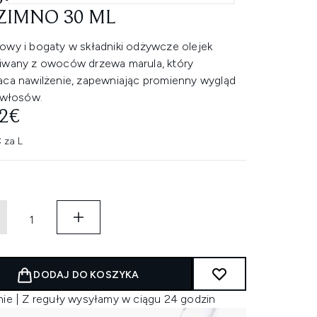
ZIMNO 30 ML
owy i bogaty w składniki odżywcze olejek
iwany z owoców drzewa marula, który
aca nawilżenie, zapewniając promienny wygląd
i włosów.
42€
 za L
DODAJ DO KOSZYKA
nie | Z reguły wysyłamy w ciągu 24 godzin