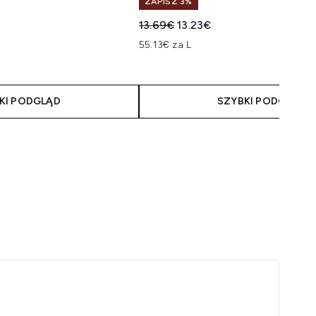
ZAPISZ 3%
Sugerowana cena detaliczna:
Aktualna cena:
13.69€
13.23€
55.13€ za L
KI PODGLĄD
SZYBKI PODGLĄD