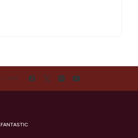
Ę Z NAMI
KFANTASTIC