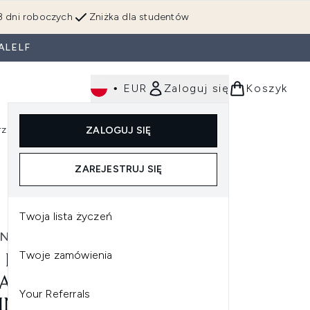
3 dni roboczych
Zniżka dla studentów
ALELF
•
EUR
Zaloguj się
Koszyk
rzędzia
Perfumy
Dla mężczyzn
ZALOGUJ SIĘ
ź do podmenu (Makijaż)
Wejdź do podmenu (Ciało)
Wejdź do podmenu (Włosy)
Wejdź do podmenu (Narzędzia)
Wejdź do podmenu (Perfumy)
Wejdź do podmenu (
ZAREJESTRUJ SIĘ
Twoja lista życzeń
INKEY LIST
Twoje zamówienia
 INKEY LIST RETINOL EYE
AM KREM POD OCZY Z
Your Referrals
INOLEM 15 ML