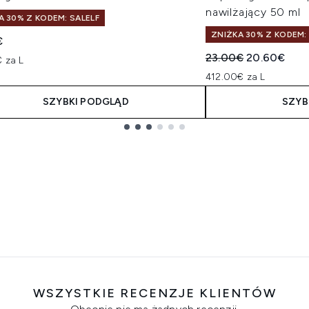
nawilżający 50 ml
A 30% Z KODEM: SALELF
ZNIŻKA 30% Z KODEM:
€
Sugerowana cena de
Aktualna ce
23.00€
20.60€
 za L
412.00€ za L
SZYBKI PODGLĄD
SZYB
WSZYSTKIE RECENZJE KLIENTÓW