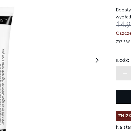
Bogaty
wygładz
SUG
14.
Oszczę
797.33€
ILOŚĆ
ZNIŻK
Na sta