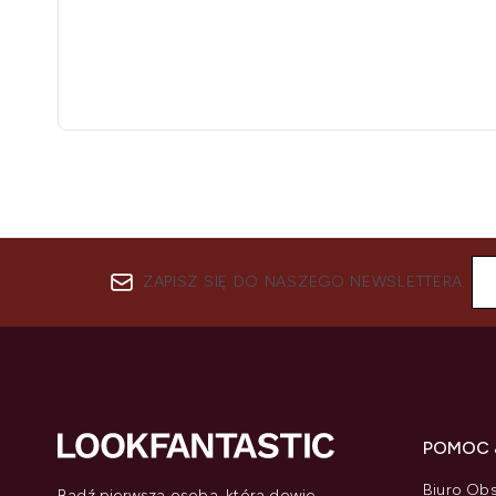
ZAPISZ SIĘ DO NASZEGO NEWSLETTERA
POMOC 
Biuro Obs
Bądź pierwszą osobą, która dowie