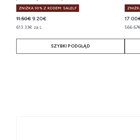
ZNIŻKA 30% Z KODEM: SALELF
ZNIŻK
Sugerowana cena detaliczna:
Aktualna cena:
11.50€
9.20€
17.00
613.33€ za L
566.67€
SZYBKI PODGLĄD
Showing slide 1