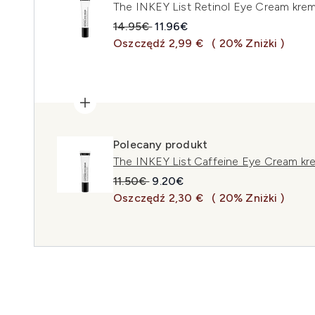
The INKEY List Retinol Eye Cream krem
Sugerowana cena detaliczna:
Aktualna cena:
14.95€
11.96€
Oszczędź 2,99 €
( 20% Zniżki )
Polecany produkt
The INKEY List Caffeine Eye Cream kre
Sugerowana cena detaliczna:
Aktualna cena:
11.50€
9.20€
Oszczędź 2,30 €
( 20% Zniżki )