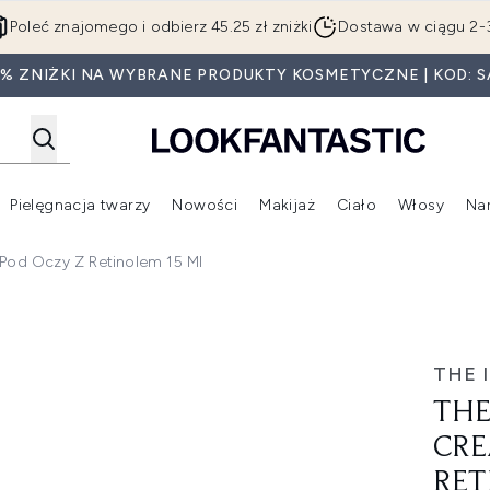
Przejdź do głównej treści
Poleć znajomego i odbierz 45.25 zł zniżki
Dostawa w ciągu 2-
5% ZNIŻKI NA WYBRANE PRODUKTY KOSMETYCZNE | KOD: S
Pielęgnacja twarzy
Nowości
Makijaż
Ciało
Włosy
Na
Wejdź do podmenu (Beauty Box)
Wejdź do podmenu (Marki)
Wejdź do podmenu (Pielęgnacja twarzy)
Wejdź do podmenu (Nowości)
Wejd
 Pod Oczy Z Retinolem 15 Ml
m krem pod oczy z retinolem 15 ml
THE 
THE
CRE
RET