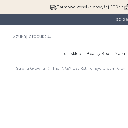
Darmowa wysyłka powyżej 200zł*
DO 3
Letni sklep
Beauty Box
Marki
Strona Główna
The INKEY List Retinol Eye Cream Krem
Now showing image 1 The INKEY List Retinol Eye Crea