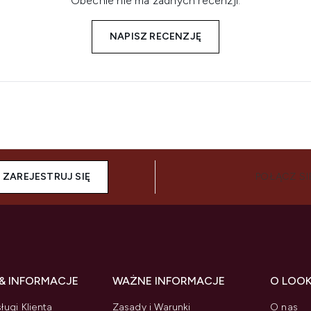
Obecnie nie ma żadnych recenzji.
NAPISZ RECENZJĘ
ZAREJESTRUJ SIĘ
POŁĄCZ SI
& INFORMACJE
WAŻNE INFORMACJE
O LOO
ługi Klienta
Zasady i Warunki
O nas