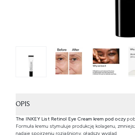
OPIS
The INKEY List Retinol Eye Cream krem pod oczy
pob
Formuła kremu stymuluje produkcję kolagenu, zmniejsz
nadaje spojrzeniu rozjaśniony, gładszy wygląd.