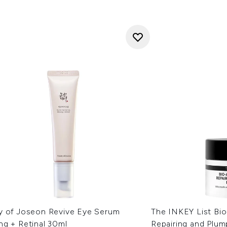
y of Joseon Revive Eye Serum
The INKEY List Bi
ng + Retinal 30ml
Repairing and Plum