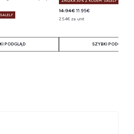
ZNIŻKA 30% Z KODEM: SALELF
Sugerowana cena detaliczna:
Aktualna cena:
14.94€
11.95€
 SALELF
2.54€ za unit
taliczna:
na:
KI PODGLĄD
SZYBKI PODGLĄD