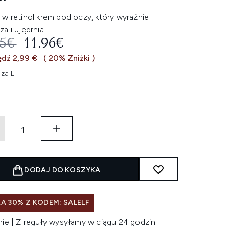
 w retinol krem pod oczy, który wyraźnie
a i ujędrnia.
EROWANA CENA DETALICZNA:
AKTUALNA CENA:
95€
11.96€
dź 2,99 €
( 20% Zniżki )
 za L
DODAJ DO KOSZYKA
A 30% Z KODEM: SALELF
nie | Z reguły wysyłamy w ciągu 24 godzin