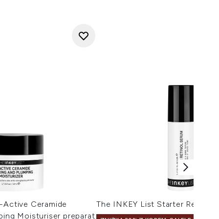
o-Active Ceramide
The INKEY List Starter Retinol
ping Moisturiser preparat