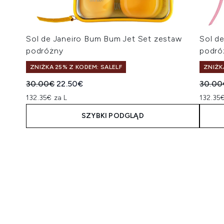
Sol de Janeiro Bum Bum Jet Set zestaw
Sol de
podróżny
podró
ZNIŻKA 25% Z KODEM: SALELF
ZNIŻK
Sugerowana cena detaliczna:
Aktualna cena:
Suger
30.00€
22.50€
30.00
132.35€ za L
132.35€
SZYBKI PODGLĄD
Showing slide 1