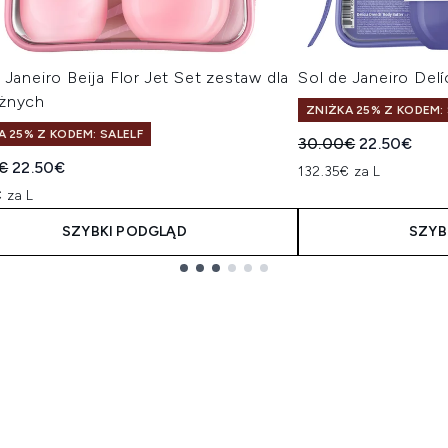
 Janeiro Beija Flor Jet Set zestaw dla
Sol de Janeiro Del
żnych
ZNIŻKA 25% Z KODEM: 
A 25% Z KODEM: SALELF
Sugerowana cena de
Aktualna ce
30.00€
22.50€
owana cena detaliczna:
Aktualna cena:
€
22.50€
132.35€ za L
 za L
SZYBKI PODGLĄD
SZYB