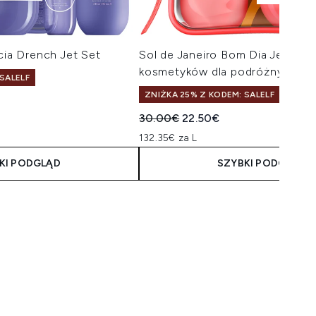
ícia Drench Jet Set
Sol de Janeiro Bom Dia Jet Set
kosmetyków dla podróżnych
SALELF
ZNIŻKA 25% Z KODEM: SALELF
taliczna:
na:
Sugerowana cena detaliczna:
Aktualna cena:
30.00€
22.50€
132.35€ za L
KI PODGLĄD
SZYBKI PODGLĄD