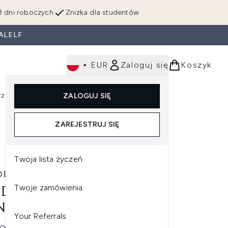
3 dni roboczych
Zniżka dla studentów
ALELF
•
EUR
Zaloguj się
Koszyk
rzędzia
Perfumy
Dla mężczyzn
ZALOGUJ SIĘ
ź do podmenu (Makijaż)
Wejdź do podmenu (Ciało)
Wejdź do podmenu (Włosy)
Wejdź do podmenu (Narzędzia)
Wejdź do podmenu (Perfumy)
Wejdź do podmenu (
ZAREJESTRUJ SIĘ
Twoja lista życzeń
DE JANEIRO
Twoje zamówienia
 DE JANEIRO SPRITZ &
NE
Your Referrals