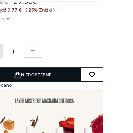
EROWANA CENA DETALICZNA:
AKTUALNA CENA:
10€
29.33€
dź 9,77 €
( 25% Zniżki )
 za ml
NIEDOSTĘPNE
edano