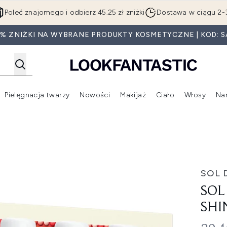
Przejdź do głównej treści
Poleć znajomego i odbierz 45.25 zł zniżki
Dostawa w ciągu 2-
5% ZNIŻKI NA WYBRANE PRODUKTY KOSMETYCZNE | KOD: S
Pielęgnacja twarzy
Nowości
Makijaż
Ciało
Włosy
Na
Wejdź do podmenu (Beauty Box)
Wejdź do podmenu (Marki)
Wejdź do podmenu (Pielęgnacja twarzy)
Wejdź do podmenu (Nowości)
Wejd
SOL 
SOL
SHI