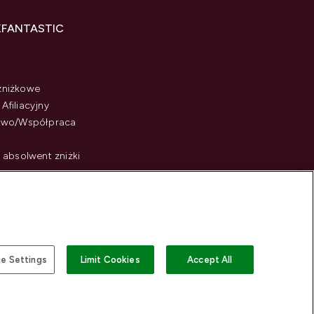
KFANTASTIC
zniżkowe
Afiliacyjny
stwo/Współpraca
i absolwent zniżki
e Settings
Limit Cookies
Accept All