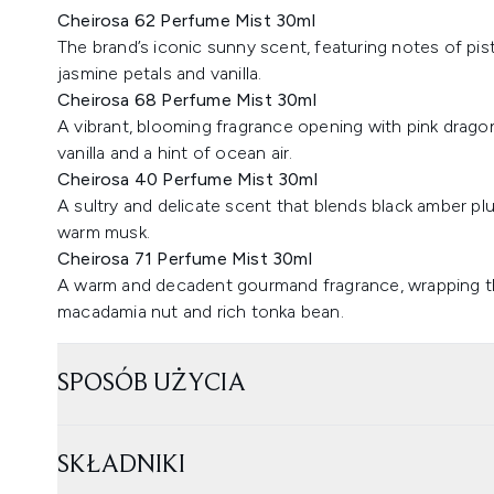
Cheirosa 62 Perfume Mist 30ml
The brand’s iconic sunny scent, featuring notes of pis
jasmine petals and vanilla.
Cheirosa 68 Perfume Mist 30ml
A vibrant, blooming fragrance opening with pink dragon 
vanilla and a hint of ocean air.
Cheirosa 40 Perfume Mist 30ml
A sultry and delicate scent that blends black amber p
warm musk.
Cheirosa 71 Perfume Mist 30ml
A warm and decadent gourmand fragrance, wrapping the
macadamia nut and rich tonka bean.
SPOSÓB UŻYCIA
SKŁADNIKI