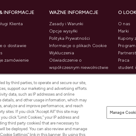
& INFORMACJE
WAŻNE INFORMACJE
O LOO
ługi Klienta
Zasady i Warunki
O nas
Opcje wysyłki
Marki
Polityka Prywatności
Kupony 
e o dostawie
Informacje o plikach Cookie
Program 
us
Wykluczenia
Partner
je zamówienie
Oświadczenie o
Praca
współczesnym niewolnictwie
student 
d by third parties, to operate and secure our site,
es, support our marketing and advertising efforts.
ivity data, such as IP addresses and online
ce details, and other usage information, which may
es, analyze and improve performance, and reach
y sites. If you click “Accept All” this site may
Manage Cooki
f you click “Limit Cookies,” your IP address and
Płać bezpiecznie za pomocą
ding third party cookies) that are necessary to
 will be deployed. You can also review and manage
Cookie Settings” link in this banner. By using this