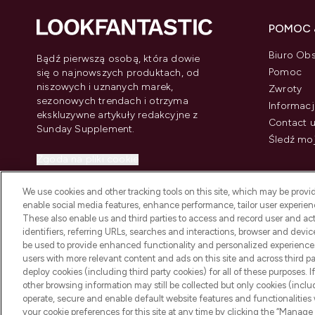
POMOC 
Biuro Obs
Bądź pierwszą osobą, która dowie
Pomoc
się o najnowszych produktach, od
niszowych i uznanych marek,
Zwroty
sezonowych trendach i otrzyma
Informacj
ekskluzywne artykuły redakcyjne z
Contact 
Sunday Supplement.
Śledź mo
Zgoda na pliki cookie
Do Not Sell or Share My Personal
We use cookies and other tracking tools on this site, which may be provide
Information
enable social media features, enhance performance, tailor user experienc
These also enable us and third parties to access and record user and act
identifiers, referring URLs, searches and interactions, browser and devi
be used to provide enhanced functionality and personalized experienc
users with more relevant content and ads on this site and across third part
deploy cookies (including third party cookies) for all of these purposes. I
2026 The Hut Group
other browsing information may still be collected but only cookies (inclu
operate, secure and enable default website features and functionalities
your cookie preferences for this site at any time by clicking the “Manage 