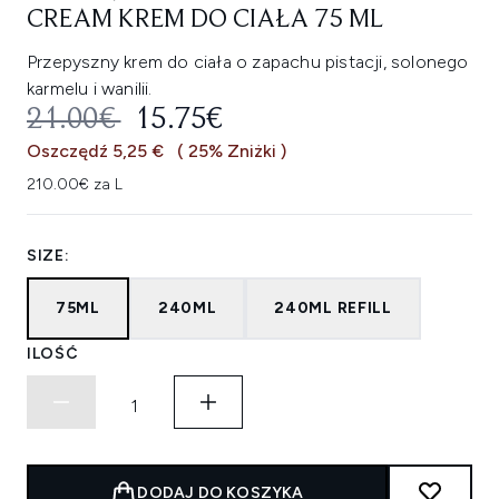
CREAM KREM DO CIAŁA 75 ML
Przepyszny krem do ciała o zapachu pistacji, solonego
karmelu i wanilii.
SUGEROWANA CENA DETALICZNA
AKTUALNA CENA:
21.00€
15.75€
Oszczędź 5,25 €
( 25% Zniżki )
210.00€ za L
SIZE:
75ML
240ML
240ML REFILL
ILOŚĆ
DODAJ DO KOSZYKA