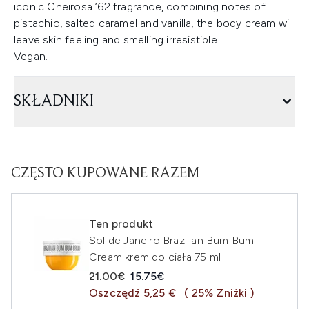
iconic Cheirosa ’62 fragrance, combining notes of
pistachio, salted caramel and vanilla, the body cream will
leave skin feeling and smelling irresistible.
Vegan.
SKŁADNIKI
CZĘSTO KUPOWANE RAZEM
Ten produkt
Sol de Janeiro Brazilian Bum Bum
Cream krem do ciała 75 ml
Sugerowana cena detaliczna:
Aktualna cena:
21.00€
15.75€
Oszczędź 5,25 €
( 25% Zniżki )