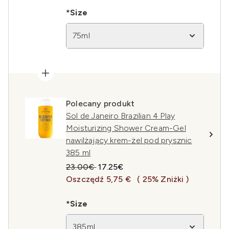
*Size
75ml
Polecany produkt
Sol de Janeiro Brazilian 4 Play
Moisturizing Shower Cream-Gel
nawilżający krem-żel pod prysznic
385 ml
Sugerowana cena detaliczna:
Aktualna cena:
23.00€
17.25€
Oszczędź 5,75 €
( 25% Zniżki )
*Size
385ml