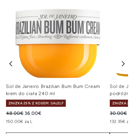
Sol de Janeiro Brazilian Bum Bum Cream
Sol de Ja
krem do ciała 240 ml
podróżny
ZNIŻKA 25% Z KODEM: SALELF
ZNIŻKA 25%
Sugerowana cena detaliczna:
Aktualna cena:
Sugerowan
Ak
48.00€
36.00€
30.00€
22
150.00€ za L
132.35€ za 