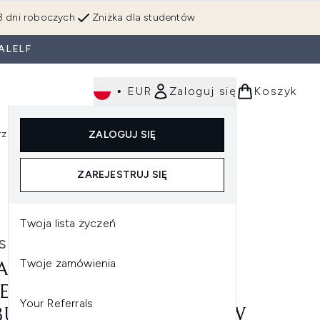
3 dni roboczych
Zniżka dla studentów
ALELF
•
EUR
Zaloguj się
Koszyk
rzędzia
Perfumy
Dla mężczyzn
ZALOGUJ SIĘ
ź do podmenu (Makijaż)
Wejdź do podmenu (Ciało)
Wejdź do podmenu (Włosy)
Wejdź do podmenu (Narzędzia)
Wejdź do podmenu (Perfumy)
Wejdź do podmenu (
ZAREJESTRUJ SIĘ
Twoja lista życzeń
STIAN PROFESSIONAL
Twoje zamówienia
ASTIAN PROFESSIONAL
ETRAITT MASKA
Your Referrals
BUDOWUJĄCA DO WŁOSÓW