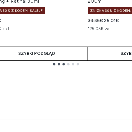
ng + Retinal 30ml
200ml
A 30% Z KODEM: SALELF
ZNIŻKA 30% Z KODEM:
Sugerowana cena de
Aktualna ce
€
33.35€
25.01€
 za L
125.05€ za L
SZYBKI PODGLĄD
SZYB