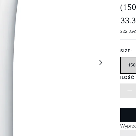
(15
33.
222.33€
SIZE:
15
ILOŚĆ
Wyprz