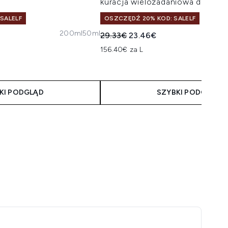
kuracja wielozadaniowa do wło
 SALELF
OSZCZĘDŹ 20% KOD: SALELF
200ml
50ml
taliczna:
na:
Sugerowana cena detaliczna:
Aktualna cena:
29.33€
23.46€
156.40€ za L
KI PODGLĄD
SZYBKI PODGLĄD