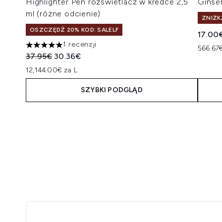
Highlighter Pen rozświetlacz w kredce 2,5
Ginse
ml (różne odcienie)
ZNIŻK
OSZCZĘDŹ 20% KOD: SALELF
17.00
1 recenzji
566.67€
5 gwiazdek na maksymalnie 5
Sugerowana cena detaliczna:
Aktualna cena:
37.95€
30.36€
12,144.00€ za L
SZYBKI PODGLĄD
Showing slide 1