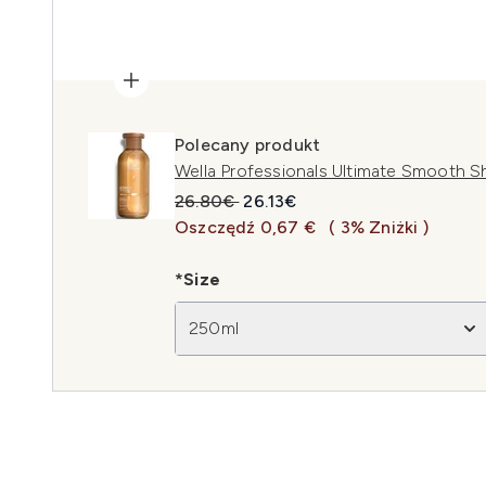
Polecany produkt
Wella Professionals Ultimate Smooth
Sugerowana cena detaliczna:
Aktualna cena:
26.80€
26.13€
Oszczędź 0,67 €
( 3% Zniżki )
*Size
250ml