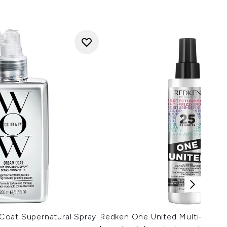
oat Supernatural Spray
Redken One United Multi-Benef