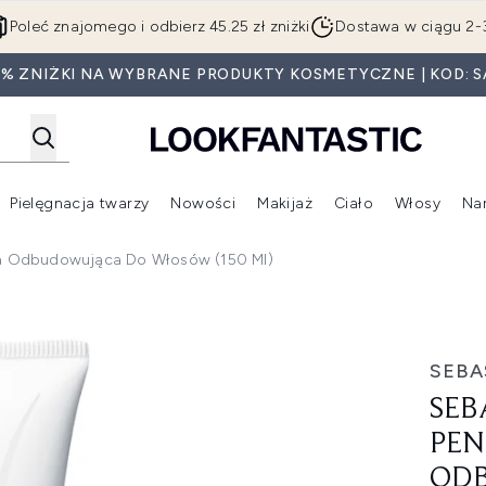
Przejdź do głównej treści
Poleć znajomego i odbierz 45.25 zł zniżki
Dostawa w ciągu 2-
0% ZNIŻKI NA WYBRANE PRODUKTY KOSMETYCZNE | KOD: S
Pielęgnacja twarzy
Nowości
Makijaż
Ciało
Włosy
Na
Wejdź do podmenu (Beauty Box)
Wejdź do podmenu (Marki)
Wejdź do podmenu (Pielęgnacja twarzy)
Wejdź do podmenu (Nowości)
Wejd
ska Odbudowująca Do Włosów (150 Ml)
itt maska odbudowująca do włosów (150 ml)
SEBA
SEB
PEN
OD