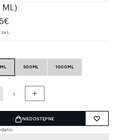
0 ML)
35€
 za L
0ML
500ML
1000ML
NIEDOSTĘPNE
edano