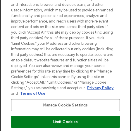
otrzyma ekskluzywne artykuły redakcyjne
and interactions, browser and device details, and other
z Sunday Supplement.
usage information, which may be used to provide enhanced
functionality and personalized experiences, analyze and
Zgoda na pliki cookie
improve performance, and reach users with more relevant
content and ads on this site and across third party sites. If
Do Not Sell or Share My Personal
you click “Accept All” this site may deploy cookies (including
Information
third party cookies) for all of these purposes. If you click
“Limit Cookies,” your IP address and other browsing
POMOC & INFORMACJE
information may still be collected but only cookies (including
third party cookies) that are necessary to operate, secure and
enable default website features and functionalities will be
WAŻNE INFORMACJE
deployed. You can also review and manage your cookie
preferences for this site at any time by clicking the “Manage
Cookie Settings” link in this banner. By using this site or
O LOOKFANTASTIC
clicking "Accept All," "Limit Cookies," or "Manage Cookie
Settings," you acknowledge and accept our
Privacy Policy
and
Terms of Use
.
Manage Cookie Settings
Płać bezpiecznie za pomocą
Limit Cookies