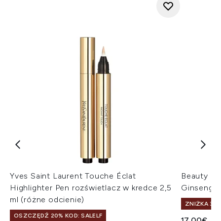
Yves Saint Laurent Touche Éclat
Beauty of
Highlighter Pen rozświetlacz w kredce 2,5
Ginseng +
ml (różne odcienie)
ZNIŻKA 30%
OSZCZĘDŹ 20% KOD: SALELF
17.00€