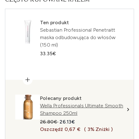
CZĘSTO KUPOWANE RAZEM
Ten produkt
Sebastian Professional Penetraitt
maska odbudowująca do włosów
(150 ml)
33.35€
Polecany produkt
Wella Professionals Ultimate Smooth
Shampoo 250ml
Sugerowana cena detaliczna:
Aktualna cena:
26.80€
26.13€
Oszczędź 0,67 €
( 3% Zniżki )