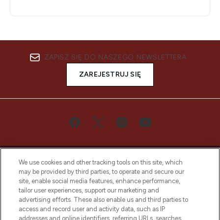
ZAPISZ SIĘ DO NASZEGO NEWSLETTERA
ZAREJESTRUJ SIĘ
We use cookies and other tracking tools on this site, which
may be provided by third parties, to operate and secure our
site, enable social media features, enhance performance,
tailor user experiences, support our marketing and
Bądź pierwszą osobą, która dowie się o
advertising efforts. These also enable us and third parties to
najnowszych produktach, od niszowych i
access and record user and activity data, such as IP
uznanych marek, sezonowych trendach i
addresses and online identifiers, referring URLs, searches