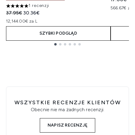
1 recenzji
566.67€ za 
5 gwiazdek na maksymalnie 5
Sugerowana cena detaliczna:
Aktualna cena:
37.95€
30.36€
12,144.00€ za L
SZYBKI PODGLĄD
Showing slide 1
WSZYSTKIE RECENZJE KLIENTÓW
Obecnie nie ma żadnych recenzji.
NAPISZ RECENZJĘ