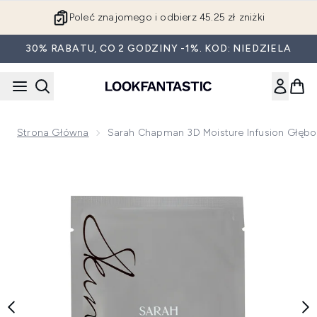
Przejdź do głównej treści
Poleć znajomego i odbierz 45.25 zł zniżki
30% RABATU, CO 2 GODZINY -1%. KOD: NIEDZIELA
Strona Główna
Sarah Chapman 3D Moisture Infusion Głębo
Now showing image 1 Sarah Chapman 3D Moisture Infusion gł