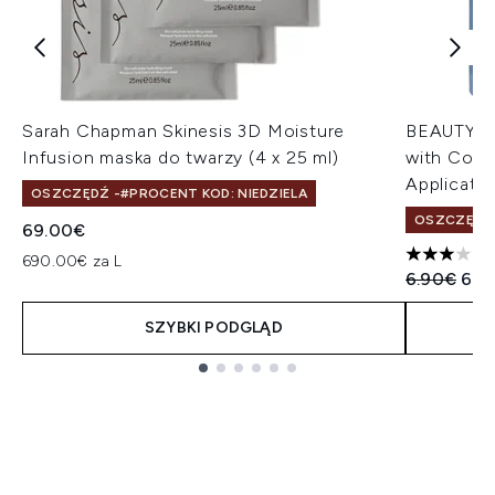
Sarah Chapman Skinesis 3D Moisture
BEAUTYPR
Infusion maska do twarzy (4 x 25 ml)
with Colla
Applicatio
OSZCZĘDŹ -#PROCENT KOD: NIEDZIELA
OSZCZĘDŹ 
69.00€
690.00€ za L
3 gwiazdek
Sugerowan
Akt
6.90€
6.5
SZYBKI PODGLĄD
Showing slide 1