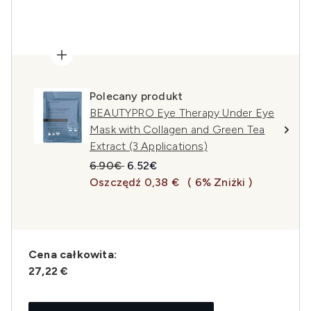
Polecany produkt
BEAUTYPRO Eye Therapy Under Eye
Mask with Collagen and Green Tea
Extract (3 Applications)
Sugerowana cena detaliczna:
Aktualna cena:
6.90€
6.52€
Oszczędź 0,38 €
( 6% Zniżki )
Cena całkowita:
27,22 €