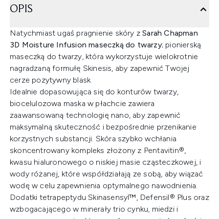
OPIS
Natychmiast ugaś pragnienie skóry z
Sarah Chapman
3D Moisture Infusion maseczką do twarzy
; pionierską
maseczką do twarzy, która wykorzystuje wielokrotnie
nagradzaną formułę Skinesis, aby zapewnić Twojej
cerze pozytywny blask.
Idealnie dopasowująca się do konturów twarzy,
biocelulozowa maska w płachcie zawiera
zaawansowaną technologię nano, aby zapewnić
maksymalną skuteczność i bezpośrednie przenikanie
korzystnych substancji. Skóra szybko wchłania
skoncentrowany kompleks złożony z Pentavitin®,
kwasu hialuronowego o niskiej masie cząsteczkowej, i
wody różanej, które współdziałają ze sobą, aby wiązać
wodę w celu zapewnienia optymalnego nawodnienia.
Dodatki tetrapeptydu Skinasensyl™, Defensil® Plus oraz
wzbogacającego w minerały trio cynku, miedzi i