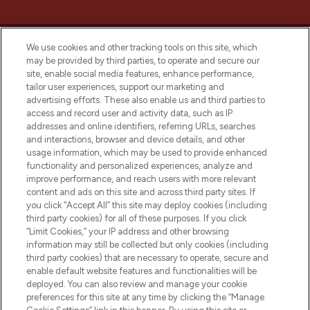
We use cookies and other tracking tools on this site, which
may be provided by third parties, to operate and secure our
site, enable social media features, enhance performance,
tailor user experiences, support our marketing and
Bądź pierwszą osobą, która dowie się o
advertising efforts. These also enable us and third parties to
najnowszych produktach, od niszowych i
access and record user and activity data, such as IP
uznanych marek, sezonowych trendach i
addresses and online identifiers, referring URLs, searches
otrzyma ekskluzywne artykuły redakcyjne
and interactions, browser and device details, and other
z Sunday Supplement.
usage information, which may be used to provide enhanced
functionality and personalized experiences, analyze and
Zgoda na pliki cookie
improve performance, and reach users with more relevant
content and ads on this site and across third party sites. If
Do Not Sell or Share My Personal
you click “Accept All” this site may deploy cookies (including
Information
third party cookies) for all of these purposes. If you click
“Limit Cookies,” your IP address and other browsing
POMOC & INFORMACJE
information may still be collected but only cookies (including
third party cookies) that are necessary to operate, secure and
enable default website features and functionalities will be
WAŻNE INFORMACJE
deployed. You can also review and manage your cookie
preferences for this site at any time by clicking the “Manage