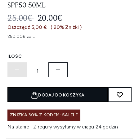
SPF50 50ML
SUGEROWANA CENA DETALICZNA
AKTUALNA CENA:
25.00€
20.00€
Oszczędź 5,00 €
( 20% Zniżki )
250.00€ za L
ILOŚĆ
DODAJ DO KOSZYKA
ZNIŻKA 30% Z KODEM: SALELF
Na stanie | Z reguły wysyłamy w ciągu 24 godzin