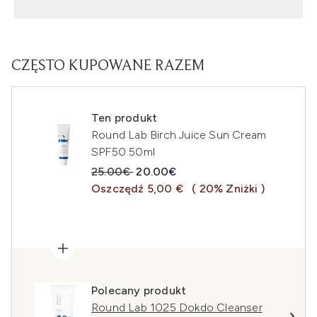
CZĘSTO KUPOWANE RAZEM
Ten produkt
Round Lab Birch Juice Sun Cream
SPF50 50ml
Sugerowana cena detaliczna:
Aktualna cena:
25.00€
20.00€
Oszczędź 5,00 €
( 20% Zniżki )
Polecany produkt
Round Lab 1025 Dokdo Cleanser