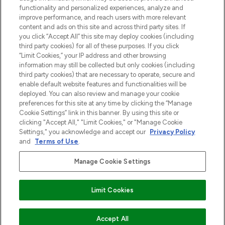
functionality and personalized experiences, analyze and
Zgoda na pliki cookie
improve performance, and reach users with more relevant
content and ads on this site and across third party sites. If
Do Not Sell or Share My Personal
you click “Accept All” this site may deploy cookies (including
Information
third party cookies) for all of these purposes. If you click
“Limit Cookies,” your IP address and other browsing
POMOC & INFORMACJE
information may still be collected but only cookies (including
third party cookies) that are necessary to operate, secure and
enable default website features and functionalities will be
WAŻNE INFORMACJE
deployed. You can also review and manage your cookie
preferences for this site at any time by clicking the “Manage
Cookie Settings” link in this banner. By using this site or
O LOOKFANTASTIC
clicking "Accept All," "Limit Cookies," or "Manage Cookie
Settings," you acknowledge and accept our
Privacy Policy
and
Terms of Use
.
Manage Cookie Settings
Płać bezpiecznie za pomocą
Limit Cookies
2026 The Hut Group
DODAJ DO KOSZYKA
Accept All