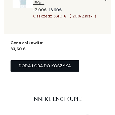
150ml
Sugerowana cena detaliczna:
Aktualna cena:
17.00€
13.60€
Oszczędź 3,40 €
( 20% Zniżki )
Cena całkowita:
33,60 €
DODAJ OBA DO KOSZYKA
INNI KLIENCI KUPILI