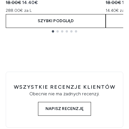
Sugerowana cena detaliczna:
Aktualna cena:
Sugerowan
Akt
18.00€
14.40€
18.00€
14
288.00€ za L
14.40€ za un
SZYBKI PODGLĄD
Showing slide 1
WSZYSTKIE RECENZJE KLIENTÓW
Obecnie nie ma żadnych recenzji.
NAPISZ RECENZJĘ