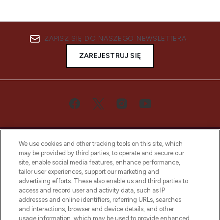
ZAPISZ SIĘ DO NASZEGO NEWSLETTERA
ZAREJESTRUJ SIĘ
We use cookies and other tracking tools on this site, which
may be provided by third parties, to operate and secure our
site, enable social media features, enhance performance,
tailor user experiences, support our marketing and
Bądź pierwszą osobą, która dowie się o
advertising efforts. These also enable us and third parties to
najnowszych produktach, od niszowych i
access and record user and activity data, such as IP
uznanych marek, sezonowych trendach i
addresses and online identifiers, referring URLs, searches
otrzyma ekskluzywne artykuły redakcyjne
and interactions, browser and device details, and other
z Sunday Supplement.
usage information, which may be used to provide enhanced