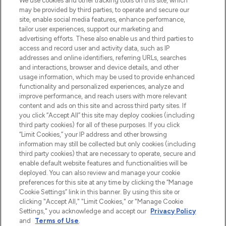
We use cookies and other tracking tools on this site, which
may be provided by third parties, to operate and secure our
site, enable social media features, enhance performance,
tailor user experiences, support our marketing and
Bądź pierwszą osobą, która dowie się o
advertising efforts. These also enable us and third parties to
najnowszych produktach, od niszowych i
access and record user and activity data, such as IP
uznanych marek, sezonowych trendach i
addresses and online identifiers, referring URLs, searches
otrzyma ekskluzywne artykuły redakcyjne
and interactions, browser and device details, and other
z Sunday Supplement.
usage information, which may be used to provide enhanced
functionality and personalized experiences, analyze and
Zgoda na pliki cookie
improve performance, and reach users with more relevant
content and ads on this site and across third party sites. If
Do Not Sell or Share My Personal
you click “Accept All” this site may deploy cookies (including
Information
third party cookies) for all of these purposes. If you click
“Limit Cookies,” your IP address and other browsing
POMOC & INFORMACJE
information may still be collected but only cookies (including
third party cookies) that are necessary to operate, secure and
enable default website features and functionalities will be
WAŻNE INFORMACJE
deployed. You can also review and manage your cookie
preferences for this site at any time by clicking the “Manage
Cookie Settings” link in this banner. By using this site or
O LOOKFANTASTIC
clicking "Accept All," "Limit Cookies," or "Manage Cookie
Settings," you acknowledge and accept our
Privacy Policy
and
Terms of Use
.