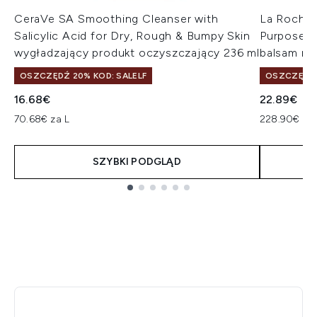
CeraVe SA Smoothing Cleanser with
La Roche-
Salicylic Acid for Dry, Rough & Bumpy Skin
Purpose R
wygładzający produkt oczyszczający 236 ml
balsam na
OSZCZĘDŹ 20% KOD: SALELF
OSZCZĘDŹ 
16.68€
22.89€
70.68€ za L
228.90€ za 
SZYBKI PODGLĄD
Showing slide 1