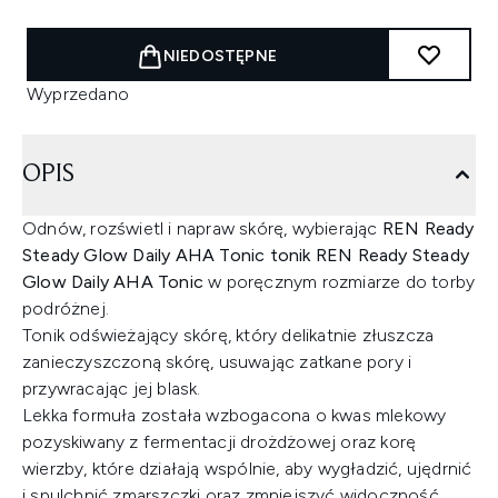
NIEDOSTĘPNE
Wyprzedano
OPIS
Odnów, rozświetl i napraw skórę, wybierając
REN Ready
Steady Glow Daily AHA Tonic tonik REN Ready Steady
Glow Daily AHA Tonic
w poręcznym rozmiarze do torby
podróżnej.
Tonik odświeżający skórę, który delikatnie złuszcza
zanieczyszczoną skórę, usuwając zatkane pory i
przywracając jej blask.
Lekka formuła została wzbogacona o kwas mlekowy
pozyskiwany z fermentacji drożdżowej oraz korę
wierzby, które działają wspólnie, aby wygładzić, ujędrnić
i spulchnić zmarszczki oraz zmniejszyć widoczność