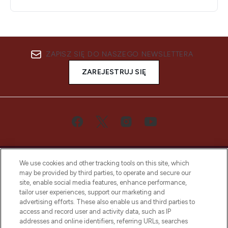
ZAPISZ SIĘ DO NASZEGO NEWSLETTERA
ZAREJESTRUJ SIĘ
We use cookies and other tracking tools on this site, which
may be provided by third parties, to operate and secure our
site, enable social media features, enhance performance,
tailor user experiences, support our marketing and
Bądź pierwszą osobą, która dowie się o
advertising efforts. These also enable us and third parties to
najnowszych produktach, od niszowych i
access and record user and activity data, such as IP
uznanych marek, sezonowych trendach i
addresses and online identifiers, referring URLs, searches
otrzyma ekskluzywne artykuły redakcyjne