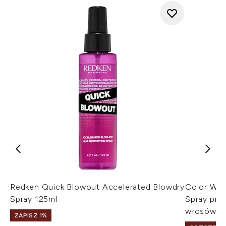
Redken Quick Blowout Accelerated Blowdry
Color Wow
Spray 125ml
Spray pro
włosów 1
ZAPISZ 1%