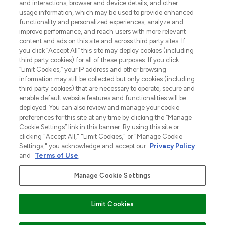
and interactions, browser and device details, and other
z Sunday Supplement.
usage information, which may be used to provide enhanced
functionality and personalized experiences, analyze and
Zgoda na pliki cookie
improve performance, and reach users with more relevant
content and ads on this site and across third party sites. If
Do Not Sell or Share My Personal
you click “Accept All” this site may deploy cookies (including
Information
third party cookies) for all of these purposes. If you click
“Limit Cookies,” your IP address and other browsing
POMOC & INFORMACJE
information may still be collected but only cookies (including
third party cookies) that are necessary to operate, secure and
enable default website features and functionalities will be
WAŻNE INFORMACJE
deployed. You can also review and manage your cookie
preferences for this site at any time by clicking the “Manage
Cookie Settings” link in this banner. By using this site or
O LOOKFANTASTIC
clicking "Accept All," "Limit Cookies," or "Manage Cookie
Settings," you acknowledge and accept our
Privacy Policy
and
Terms of Use
.
Manage Cookie Settings
Płać bezpiecznie za pomocą
Limit Cookies