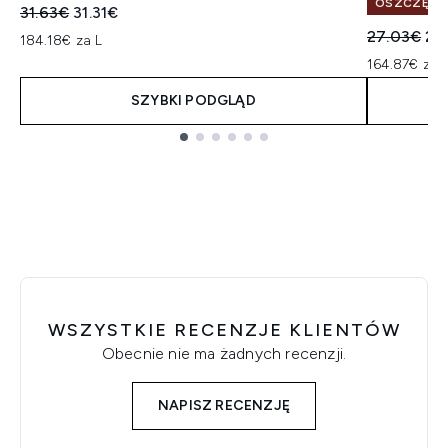
OSZCZĘDŹ 
Sugerowana cena detaliczna:
Aktualna cena:
31.63€
31.31€
Sugerowan
Ak
27.03€
24
184.18€ za L
164.87€ za 
SZYBKI PODGLĄD
Showing slide 1
WSZYSTKIE RECENZJE KLIENTÓW
Obecnie nie ma żadnych recenzji.
NAPISZ RECENZJĘ