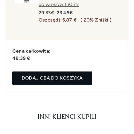
do włosów 150 ml
Sugerowana cena detaliczna:
Aktualna cena:
29.33€
23.46€
Oszczędź 5,87 €
( 20% Zniżki )
Cena całkowita:
48,39 €
DODAJ OBA DO KOSZYKA
INNI KLIENCI KUPILI