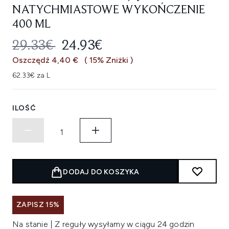
NATYCHMIASTOWE WYKOŃCZENIE
400 ML
SUGEROWANA CENA DETALICZNA
AKTUALNA CENA:
29.33€
24.93€
Oszczędź 4,40 €
( 15% Zniżki )
62.33€ za L
ILOŚĆ
DODAJ DO KOSZYKA
ZAPISZ 15%
Na stanie | Z reguły wysyłamy w ciągu 24 godzin