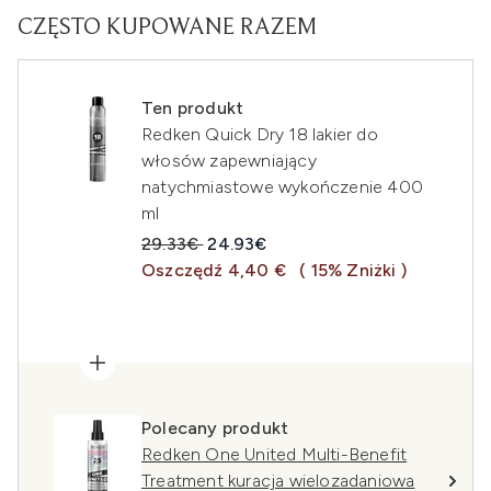
CZĘSTO KUPOWANE RAZEM
Ten produkt
Redken Quick Dry 18 lakier do
włosów zapewniający
natychmiastowe wykończenie 400
ml
Sugerowana cena detaliczna:
Aktualna cena:
29.33€
24.93€
Oszczędź 4,40 €
( 15% Zniżki )
Polecany produkt
Redken One United Multi-Benefit
Treatment kuracja wielozadaniowa