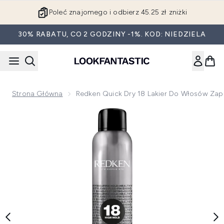
Przejdź do głównej treści
Poleć znajomego i odbierz 45.25 zł zniżki
30% RABATU, CO 2 GODZINY -1%. KOD: NIEDZIELA
Strona Główna
Redken Quick Dry 18 Lakier Do Włosów Za
Now showing image 1 Redken Quick Dry 18 lakier do włosów