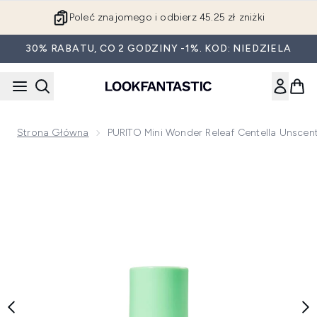
Przejdź do głównej treści
Poleć znajomego i odbierz 45.25 zł zniżki
30% RABATU, CO 2 GODZINY -1%. KOD: NIEDZIELA
Strona Główna
PURITO Mini Wonder Releaf Centella Unscen
Now showing image 1 PURITO Mini Wonder Releaf Centella 