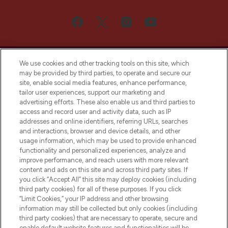
We use cookies and other tracking tools on this site, which
may be provided by third parties, to operate and secure our
site, enable social media features, enhance performance,
tailor user experiences, support our marketing and
Bądź pierwszą osobą, która dowie się o
advertising efforts. These also enable us and third parties to
najnowszych produktach, od niszowych i
access and record user and activity data, such as IP
uznanych marek, sezonowych trendach i
addresses and online identifiers, referring URLs, searches
otrzyma ekskluzywne artykuły redakcyjne
and interactions, browser and device details, and other
z Sunday Supplement.
usage information, which may be used to provide enhanced
functionality and personalized experiences, analyze and
Zgoda na pliki cookie
improve performance, and reach users with more relevant
content and ads on this site and across third party sites. If
Do Not Sell or Share My Personal
you click “Accept All” this site may deploy cookies (including
Information
third party cookies) for all of these purposes. If you click
“Limit Cookies,” your IP address and other browsing
POMOC & INFORMACJE
information may still be collected but only cookies (including
third party cookies) that are necessary to operate, secure and
enable default website features and functionalities will be