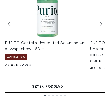
PURITO Centella Unscented Serum serum
PURITO Mi
bezzapachowe 60 ml
Unscented
dodatków
ZAPISZ 19%
6.90€
Sugerowana cena detaliczna:
Aktualna cena:
27.49€
22.28€
460.00€ za
SZYBKI PODGLĄD
Showing slide 1