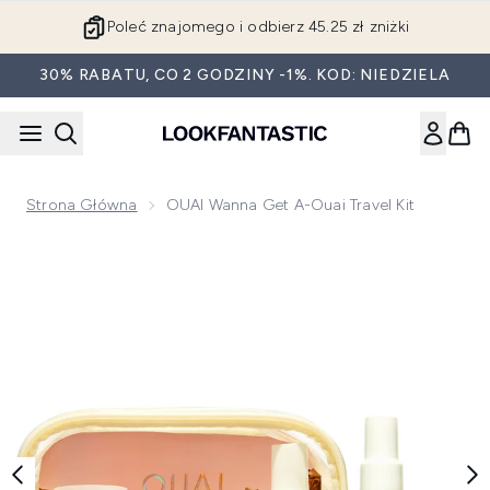
Przejdź do głównej treści
Poleć znajomego i odbierz 45.25 zł zniżki
30% RABATU, CO 2 GODZINY -1%. KOD: NIEDZIELA
Strona Główna
OUAI Wanna Get A-Ouai Travel Kit
Now showing image 1 OUAI Wanna Get A-Ouai Travel Kit