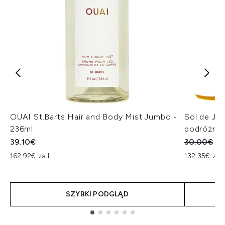
OUAI St.Barts Hair and Body Mist Jumbo -
Sol de Ja
236ml
podróżny
Sugerowan
Ak
39.10€
30.00€
22
162.92€ za L
132.35€ za 
SZYBKI PODGLĄD
Showing slide 1