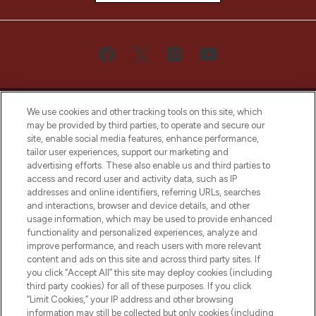
We use cookies and other tracking tools on this site, which
may be provided by third parties, to operate and secure our
site, enable social media features, enhance performance,
tailor user experiences, support our marketing and
Bądź pierwszą osobą, która dowie się o
advertising efforts. These also enable us and third parties to
najnowszych produktach, od niszowych i
access and record user and activity data, such as IP
uznanych marek, sezonowych trendach i
addresses and online identifiers, referring URLs, searches
otrzyma ekskluzywne artykuły redakcyjne
and interactions, browser and device details, and other
z Sunday Supplement.
usage information, which may be used to provide enhanced
functionality and personalized experiences, analyze and
Zgoda na pliki cookie
improve performance, and reach users with more relevant
content and ads on this site and across third party sites. If
Do Not Sell or Share My Personal
you click “Accept All” this site may deploy cookies (including
Information
third party cookies) for all of these purposes. If you click
“Limit Cookies,” your IP address and other browsing
POMOC & INFORMACJE
information may still be collected but only cookies (including