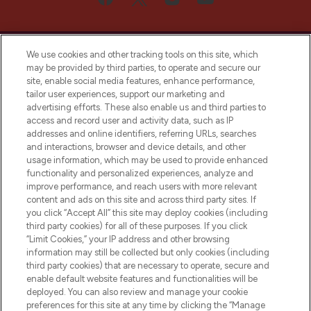
We use cookies and other tracking tools on this site, which
may be provided by third parties, to operate and secure our
site, enable social media features, enhance performance,
tailor user experiences, support our marketing and
Bądź pierwszą osobą, która dowie się o
advertising efforts. These also enable us and third parties to
najnowszych produktach, od niszowych i
access and record user and activity data, such as IP
uznanych marek, sezonowych trendach i
addresses and online identifiers, referring URLs, searches
otrzyma ekskluzywne artykuły redakcyjne
and interactions, browser and device details, and other
z Sunday Supplement.
usage information, which may be used to provide enhanced
functionality and personalized experiences, analyze and
Zgoda na pliki cookie
improve performance, and reach users with more relevant
content and ads on this site and across third party sites. If
Do Not Sell or Share My Personal
you click “Accept All” this site may deploy cookies (including
Information
third party cookies) for all of these purposes. If you click
“Limit Cookies,” your IP address and other browsing
POMOC & INFORMACJE
information may still be collected but only cookies (including
third party cookies) that are necessary to operate, secure and
enable default website features and functionalities will be
WAŻNE INFORMACJE
deployed. You can also review and manage your cookie
preferences for this site at any time by clicking the “Manage