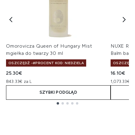
Omorovicza Queen of Hungary Mist
NUXE Reve
mgiełka do twarzy 30 ml
Balm bals
OSZCZĘDŹ -#PROCENT KOD: NIEDZIELA
OSZCZĘDŹ 
25.30€
16.10€
843.33€ za L
1,073.33€ z
SZYBKI PODGLĄD
Showing slide 1