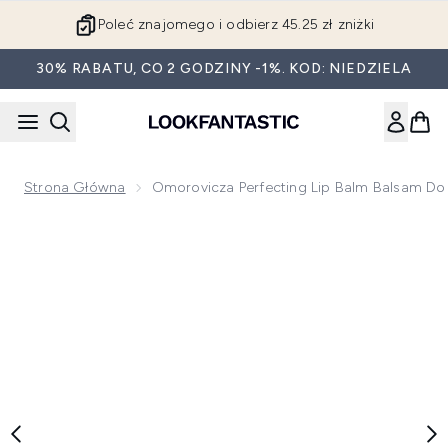
Przejdź do głównej treści
Poleć znajomego i odbierz 45.25 zł zniżki
30% RABATU, CO 2 GODZINY -1%. KOD: NIEDZIELA
Strona Główna
Omorovicza Perfecting Lip Balm Balsam Do 
Now showing image 1 Omorovicza Perfecting Lip Balm balsam