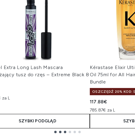
l Extra Long Lash Mascara
Kérastase Elixir Ult
żający tusz do rzęs – Extreme Black 8
Oil 75ml for All Hai
Bundle
OSZCZĘDŹ 20% KOD: S
 za L
117.88€
785.87€ za L
SZYBKI PODGLĄD
SZYB