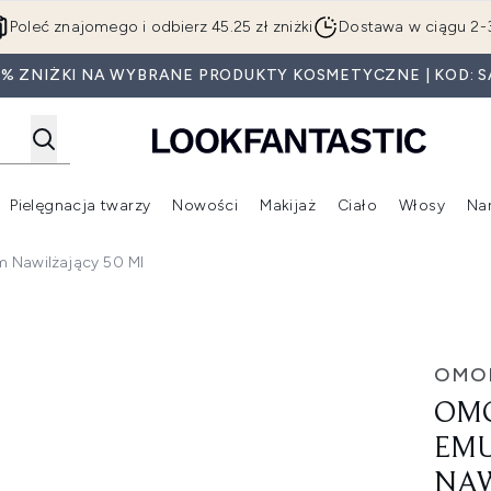
Przejdź do głównej treści
Poleć znajomego i odbierz 45.25 zł zniżki
Dostawa w ciągu 2-
0% ZNIŻKI NA WYBRANE PRODUKTY KOSMETYCZNE | KOD: S
Pielęgnacja twarzy
Nowości
Makijaż
Ciało
Włosy
Na
Wejdź do podmenu (Beauty Box)
Wejdź do podmenu (Marki)
Wejdź do podmenu (Pielęgnacja twarzy)
Wejdź do podmenu (Nowości)
Wejd
 Nawilżający 50 Ml
balsam nawilżający 50 ml
OMO
OMO
EMU
NAW