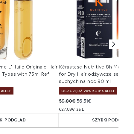
ime L'Huile Originale Hair
Kérastase Nutritive 8h Magic N
r Types with 75ml Refill
for Dry Hair odżywcze serum 
suchych na noc 90 ml
ALELF
OSZCZĘDŹ 20% KOD: SALELF
Sugerowana cena detaliczna:
Aktualna cena:
59.80€
56.51€
627.89€ za L
KI PODGLĄD
SZYBKI PODGLĄD