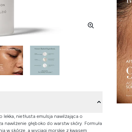
o lekka, nietłusta emulsja nawilżająca o
cza nawilżenie głęboko do warstw skóry. Formuła
ia w skórze, a wyciągi morskie z kwasem