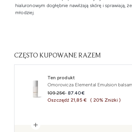
hialuronowym dogłębnie nawilżają skórę i sprawiają, ż
młodziej.
CZĘSTO KUPOWANE RAZEM
Ten produkt
Omorovicza Elemental Emulsion balsam
Sugerowana cena detaliczna:
Aktualna cena:
109.25€
87.40€
Oszczędź 21,85 €
( 20% Zniżki )