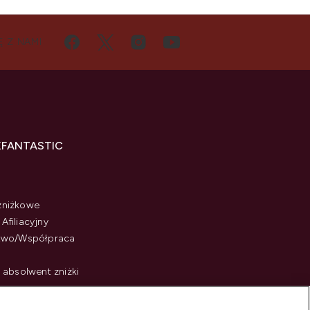
Ę Z NAMI
KFANTASTIC
zniżkowe
Afiliacyjny
stwo/Współpraca
i absolwent zniżki