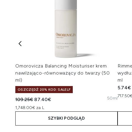
Omorovicza Balancing Moisturiser krem
Rimme
nawilżająco-równoważący do twarzy (50
wydłu
ml)
ml
5.74€
OSZCZĘDŹ 20% KOD: SALELF
717.50€
50ml
Sugerowana cena detaliczna:
Aktualna cena:
109.25€
87.40€
1,748.00€ za L
SZYBKI PODGLĄD