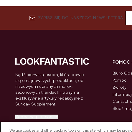
ZAPISZ SIĘ DO NASZEGO NEWSLETTERA
POMOC 
Biuro Obs
Bądź pierwszą osobą, która dowie
Pomoc
się o najnowszych produktach, od
niszowych i uznanych marek,
Zwroty
sezonowych trendach i otrzyma
Informacj
ekskluzywne artykuły redakcyjne z
Contact 
Sunday Supplement.
Śledź mo
Zgoda na pliki cookie
Do Not Sell or Share My Personal
We use cookies and other tracking tools on this site, which may be provide
Information