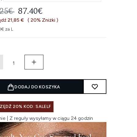
EROWANA CENA DETALICZNA:
AKTUALNA CENA:
.25€
87.40€
dź 21,85 €
( 20% Zniżki )
0€ za L
DODAJ DO KOSZYKA
ZĘDŹ 20% KOD: SALELF
nie | Z reguły wysyłamy w ciągu 24 godzin