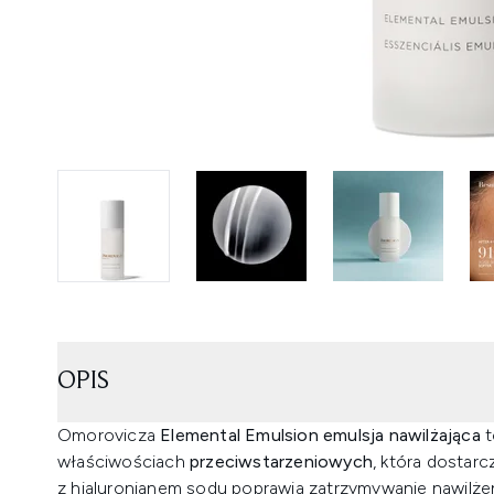
OPIS
Omorovicza
Elemental Emulsion emulsja nawilżająca
t
właściwościach
przeciwstarzeniowych
, która dostar
z hialuronianem sodu poprawia zatrzymywanie nawilżen