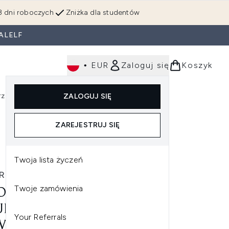
3 dni roboczych
Zniżka dla studentów
ALELF
•
EUR
Zaloguj się
Koszyk
rzędzia
Perfumy
Dla mężczyzn
ZALOGUJ SIĘ
ź do podmenu (Makijaż)
Wejdź do podmenu (Ciało)
Wejdź do podmenu (Włosy)
Wejdź do podmenu (Narzędzia)
Wejdź do podmenu (Perfumy)
Wejdź do podmenu (
ZAREJESTRUJ SIĘ
Twoja lista życzeń
ROVICZA
Twoje zamówienia
ROVICZA ELEMENTAL
LSION BALSAM
Your Referrals
ILŻAJĄCY 50 ML