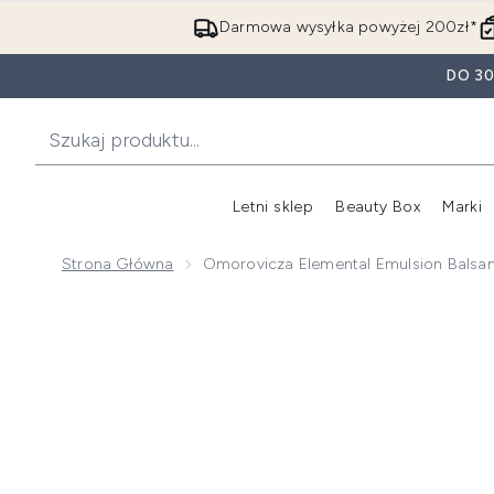
Darmowa wysyłka powyżej 200zł*
DO 3
Letni sklep
Beauty Box
Marki
Strona Główna
Omorovicza Elemental Emulsion Balsam
Now showing image 1 Omorovicza Elemental Emulsion 