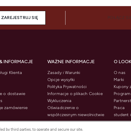
ZAREJESTRUJ SIĘ
POŁĄCZ SI
& INFORMACJE
WAŻNE INFORMACJE
O LOO
ługi Klienta
Zasady i Warunki
O nas
Opcje wysyłki
Marki
Polityka Prywatności
Kupony 
e o dostawie
Informacje o plikach Cookie
Program 
us
Wykluczenia
Partner
je zamówienie
Oświadczenie o
Praca
współczesnym niewolnictwie
student 
d by third parties, to operate and secure our site,