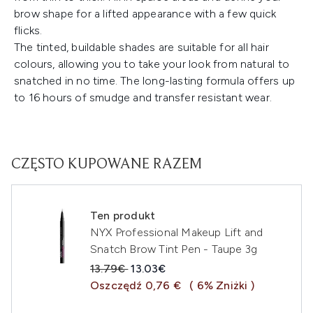
brow shape for a lifted appearance with a few quick
flicks.
The tinted, buildable shades are suitable for all hair
colours, allowing you to take your look from natural to
snatched in no time. The long-lasting formula offers up
to 16 hours of smudge and transfer resistant wear.
CZĘSTO KUPOWANE RAZEM
Ten produkt
NYX Professional Makeup Lift and
Snatch Brow Tint Pen - Taupe 3g
Sugerowana cena detaliczna:
Aktualna cena:
13.79€
13.03€
Oszczędź 0,76 €
( 6% Zniżki )