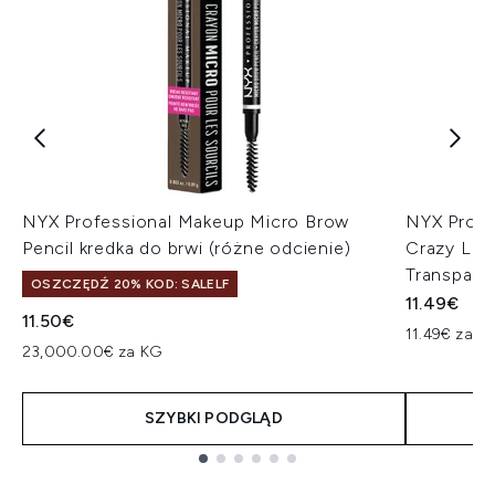
NYX Professional Makeup Micro Brow
NYX Profe
Pencil kredka do brwi (różne odcienie)
Crazy Lift
Transpare
OSZCZĘDŹ 20% KOD: SALELF
11.49€
11.50€
11.49€ za un
23,000.00€ za KG
SZYBKI PODGLĄD
Showing slide 1