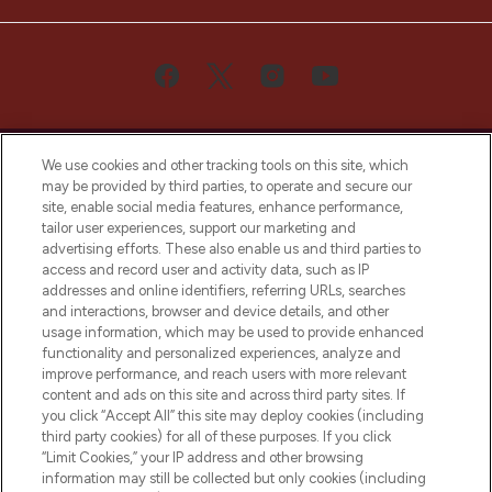
We use cookies and other tracking tools on this site, which
may be provided by third parties, to operate and secure our
site, enable social media features, enhance performance,
tailor user experiences, support our marketing and
Bądź pierwszą osobą, która dowie się o
advertising efforts. These also enable us and third parties to
najnowszych produktach, od niszowych i
access and record user and activity data, such as IP
uznanych marek, sezonowych trendach i
addresses and online identifiers, referring URLs, searches
otrzyma ekskluzywne artykuły redakcyjne
and interactions, browser and device details, and other
z Sunday Supplement.
usage information, which may be used to provide enhanced
functionality and personalized experiences, analyze and
Zgoda na pliki cookie
improve performance, and reach users with more relevant
content and ads on this site and across third party sites. If
Do Not Sell or Share My Personal
you click “Accept All” this site may deploy cookies (including
Information
third party cookies) for all of these purposes. If you click
“Limit Cookies,” your IP address and other browsing
POMOC & INFORMACJE
information may still be collected but only cookies (including