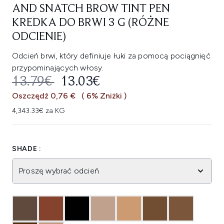
AND SNATCH BROW TINT PEN
KREDKA DO BRWI 3 G (RÓŻNE
ODCIENIE)
Odcień brwi, który definiuje łuki za pomocą pociągnięć
przypominających włosy.
SUGEROWANA CENA DETALICZNA
AKTUALNA CENA:
13.79€
13.03€
Oszczędź 0,76 €
( 6% Zniżki )
4,343.33€ za KG
SHADE :
Proszę wybrać odcień