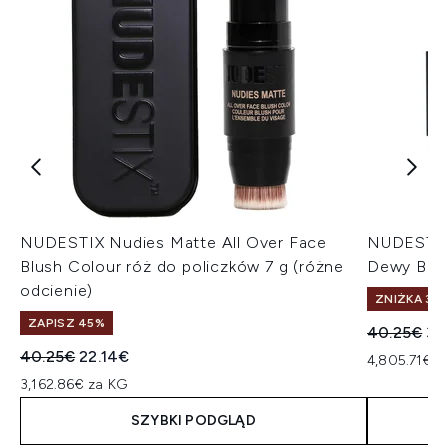
NUDESTIX Nudies Matte All Over Face
NUDESTIX 
Blush Colour róż do policzków 7 g (różne
Dewy Blus
odcienie)
ZNIŻKA 30%
ZAPISZ 45%
Sugerowan
Ak
40.25€
33
Sugerowana cena detaliczna:
Aktualna cena:
40.25€
22.14€
4,805.71€ z
3,162.86€ za KG
SZYBKI PODGLĄD