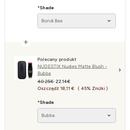
*Shade
Bondi Bae
Polecany produkt
NUDESTIX Nudies Matte Blush -
Bubba
Sugerowana cena detaliczna:
Aktualna cena:
40.25€
22.14€
Oszczędź 18,11 €
( 45% Zniżki )
*Shade
Bubba