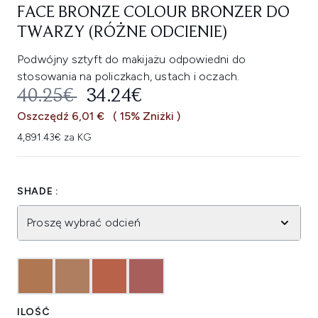
FACE BRONZE COLOUR BRONZER DO
TWARZY (RÓŻNE ODCIENIE)
Podwójny sztyft do makijażu odpowiedni do
stosowania na policzkach, ustach i oczach.
SUGEROWANA CENA DETALICZNA
AKTUALNA CENA:
40.25€
34.24€
Oszczędź 6,01 €
( 15% Zniżki )
4,891.43€ za KG
SHADE :
Proszę wybrać odcień
ILOŚĆ