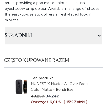
brush, providing a pop matte colour as a blush,
eyeshadow or lip colour. Available in a range of shades,
the easy-to-use stick offers a fresh-faced look in
minutes.
SKŁADNIKI
CZĘSTO KUPOWANE RAZEM
Ten produkt
NUDESTIX Nudies All Over Face
Color Matte - Bondi Bae
Sugerowana cena detaliczna:
Aktualna cena:
40.25€
34.24€
Oszczędź 6,01 €
( 15% Zniżki )