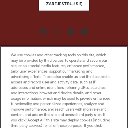
ZAREJESTRUJ SIĘ
We use cookies and other tracking tools on this site, which
may be provided by third parties, to operate and secure our
site, enable social media features, enhance performance,
tailor user experiences, support our marketing and
Bądź pierwszą osobą, która dowie się o
advertising efforts. These also enable us and third parties to
najnowszych produktach, od niszowych i
access and record user and activity data, such as IP
uznanych marek, sezonowych trendach i
addresses and online identifiers, referring URLs, searches
otrzyma ekskluzywne artykuły redakcyjne
and interactions, browser and device details, and other
z Sunday Supplement.
usage information, which may be used to provide enhanced
functionality and personalized experiences, analyze and
Zgoda na pliki cookie
improve performance, and reach users with more relevant
content and ads on this site and across third party sites. If
Do Not Sell or Share My Personal
you click “Accept All” this site may deploy cookies (including
Information
third party cookies) for all of these purposes. If you click