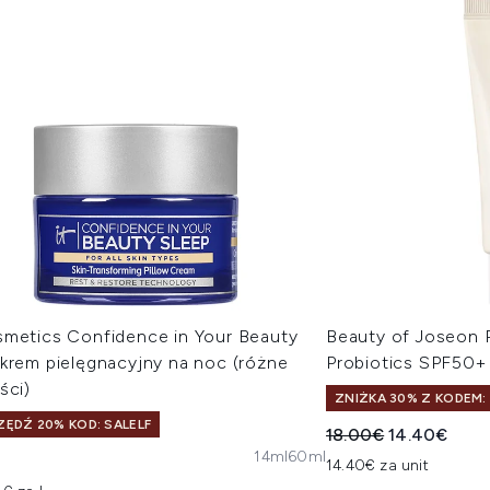
smetics Confidence in Your Beauty
Beauty of Joseon R
 krem pielęgnacyjny na noc (różne
Probiotics SPF50+
ści)
ZNIŻKA 30% Z KODEM:
ĘDŹ 20% KOD: SALELF
Sugerowana cena de
Aktualna ce
18.00€
14.40€
14ml
60ml
€
14.40€ za unit