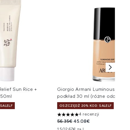
elief Sun Rice +
Giorgio Armani Luminous Silk F
 50ml
podkład 30 ml (różne odcienie)
 SALELF
OSZCZĘDŹ 20% KOD: SALELF
4 recenzji
taliczna:
na:
5 gwiazdek na maksymalnie 5
Sugerowana cena detaliczna:
Aktualna cena:
56.35€
45.08€
1,502.67€ za L