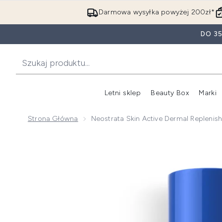
Darmowa wysyłka powyżej 200zł*
DO 3
Letni sklep
Beauty Box
Marki
Strona Główna
Neostrata Skin Active Dermal Repleni
Now showing image 1 Neostrata Skin Active Dermal R