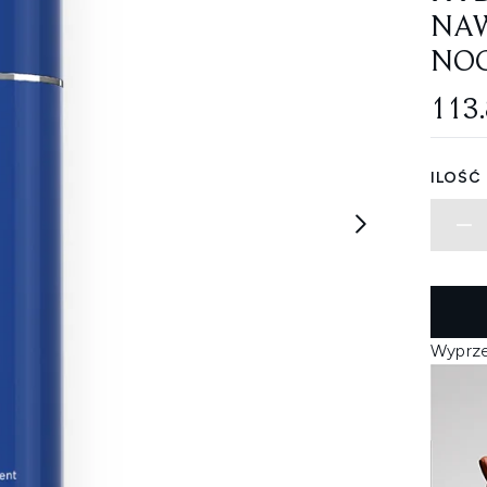
NAW
NOC
113
ILOŚĆ
Wyprz