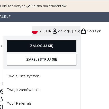
3 dni roboczych
Zniżka dla studentów
ALELF
•
EUR
Zaloguj się
Koszyk
rzędzia
Perfumy
Dla mężczyzn
ZALOGUJ SIĘ
ź do podmenu (Makijaż)
Wejdź do podmenu (Ciało)
Wejdź do podmenu (Włosy)
Wejdź do podmenu (Narzędzia)
Wejdź do podmenu (Perfumy)
Wejdź do podmenu (
ZAREJESTRUJ SIĘ
oc 50 ml
Twoja lista życzeń
STRATA
Twoje zamówienia
STRATA SKIN ACTIVE
MAL REPLENISHMENT
Your Referrals
RATING NIGHT CREAM