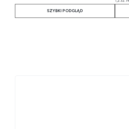
1,232.1
SZYBKI PODGLĄD
Showing slide 1