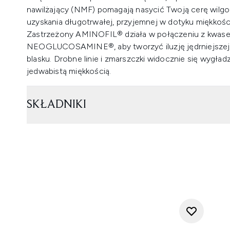
nawilżający (NMF) pomagają nasycić Twoją cerę wilgoc
uzyskania długotrwałej, przyjemnej w dotyku miękkośc
Zastrzeżony AMINOFIL® działa w połączeniu z kwase
NEOGLUCOSAMINE®, aby tworzyć iluzję jędrniejszej, 
blasku. Drobne linie i zmarszczki widocznie się wygład
jedwabistą miękkością.
SKŁADNIKI