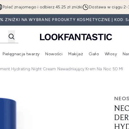
Przejdź do głównej treści
Poleć znajomego i odbierz 45.25 zł zniżki
Dostawa w ciągu 2-
5% ZNIŻKI NA WYBRANE PRODUKTY KOSMETYCZNE | KOD: S
Pielęgnacja twarzy
Nowości
Makijaż
Ciało
Włosy
Na
Wejdź do podmenu (Beauty Box)
Wejdź do podmenu (Marki)
Wejdź do podmenu (Pielęgnacja twarzy)
Wejdź do podmenu (Nowości)
Wejd
shment Hydrating Night Cream Nawadniający Krem Na Noc 50 Ml
eplenishment Hydrating Night Cream nawadniający krem na n
NEO
NEO
DER
HYD