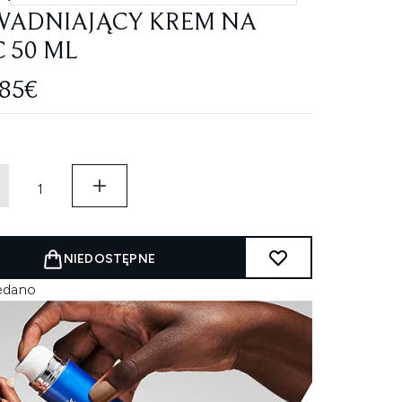
ADNIAJĄCY KREM NA
 50 ML
.85€
NIEDOSTĘPNE
edano