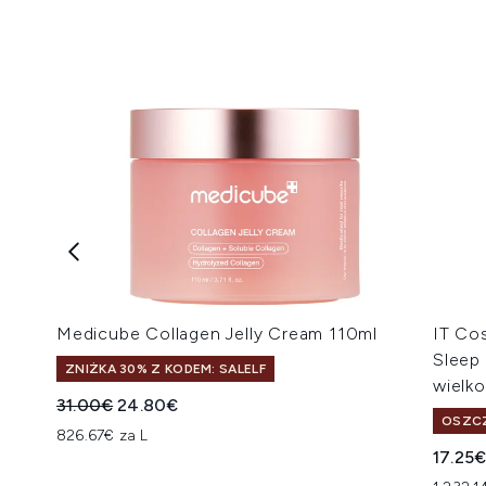
Medicube Collagen Jelly Cream 110ml
IT Co
Sleep
ZNIŻKA 30% Z KODEM: SALELF
wielko
Sugerowana cena detaliczna:
Aktualna cena:
31.00€
24.80€
OSZCZ
826.67€ za L
17.25