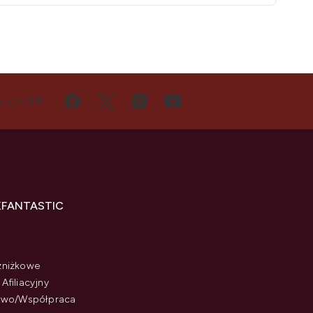
Ę Z NAMI
KFANTASTIC
zniżkowe
Afiliacyjny
stwo/Współpraca