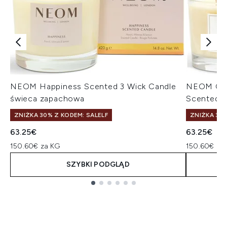
NEOM Happiness Scented 3 Wick Candle
NEOM Orga
świeca zapachowa
Scented C
ZNIŻKA 30% Z KODEM: SALELF
ZNIŻKA 30%
63.25€
63.25€
150.60€ za KG
150.60€ za
SZYBKI PODGLĄD
Showing slide 1