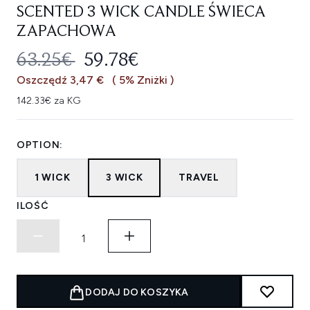
SCENTED 3 WICK CANDLE ŚWIECA
ZAPACHOWA
SUGEROWANA CENA DETALICZNA
AKTUALNA CENA:
63.25€
59.78€
Oszczędź 3,47 €
( 5% Zniżki )
142.33€ za KG
OPTION:
1 WICK
3 WICK
TRAVEL
ILOŚĆ
DODAJ DO KOSZYKA