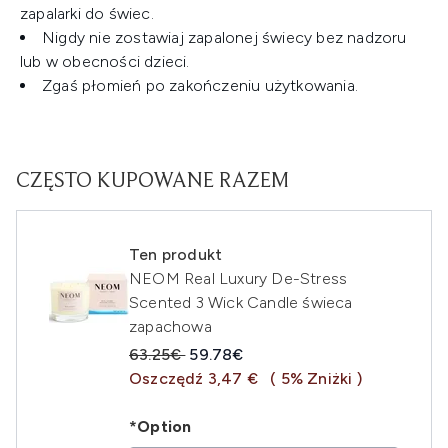
zapalarki do świec.
Nigdy nie zostawiaj zapalonej świecy bez nadzoru
lub w obecności dzieci.
Zgaś płomień po zakończeniu użytkowania.
CZĘSTO KUPOWANE RAZEM
Ten produkt
NEOM Real Luxury De-Stress
Scented 3 Wick Candle świeca
zapachowa
Sugerowana cena detaliczna:
Aktualna cena:
63.25€
59.78€
Oszczędź 3,47 €
( 5% Zniżki )
*Option