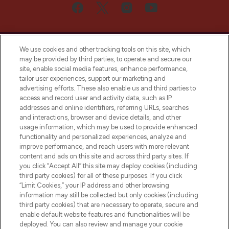
We use cookies and other tracking tools on this site, which
may be provided by third parties, to operate and secure our
site, enable social media features, enhance performance,
tailor user experiences, support our marketing and
Bądź pierwszą osobą, która dowie się o
advertising efforts. These also enable us and third parties to
najnowszych produktach, od niszowych i
access and record user and activity data, such as IP
uznanych marek, sezonowych trendach i
addresses and online identifiers, referring URLs, searches
otrzyma ekskluzywne artykuły redakcyjne
and interactions, browser and device details, and other
z Sunday Supplement.
usage information, which may be used to provide enhanced
functionality and personalized experiences, analyze and
Zgoda na pliki cookie
improve performance, and reach users with more relevant
content and ads on this site and across third party sites. If
Do Not Sell or Share My Personal
you click “Accept All” this site may deploy cookies (including
Information
third party cookies) for all of these purposes. If you click
“Limit Cookies,” your IP address and other browsing
POMOC & INFORMACJE
information may still be collected but only cookies (including
third party cookies) that are necessary to operate, secure and
enable default website features and functionalities will be
WAŻNE INFORMACJE
deployed. You can also review and manage your cookie