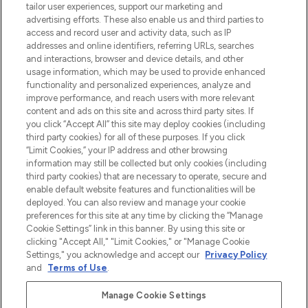
tailor user experiences, support our marketing and
Bądź pierwszą osobą, która dowie się o
advertising efforts. These also enable us and third parties to
najnowszych produktach, od niszowych i
access and record user and activity data, such as IP
uznanych marek, sezonowych trendach i
addresses and online identifiers, referring URLs, searches
otrzyma ekskluzywne artykuły redakcyjne
and interactions, browser and device details, and other
z Sunday Supplement.
usage information, which may be used to provide enhanced
functionality and personalized experiences, analyze and
Zgoda na pliki cookie
improve performance, and reach users with more relevant
content and ads on this site and across third party sites. If
Do Not Sell or Share My Personal
you click “Accept All” this site may deploy cookies (including
Information
third party cookies) for all of these purposes. If you click
“Limit Cookies,” your IP address and other browsing
POMOC & INFORMACJE
information may still be collected but only cookies (including
third party cookies) that are necessary to operate, secure and
enable default website features and functionalities will be
WAŻNE INFORMACJE
deployed. You can also review and manage your cookie
preferences for this site at any time by clicking the “Manage
Cookie Settings” link in this banner. By using this site or
O LOOKFANTASTIC
clicking "Accept All," "Limit Cookies," or "Manage Cookie
Settings," you acknowledge and accept our
Privacy Policy
and
Terms of Use
.
Manage Cookie Settings