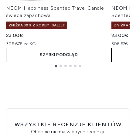
NEOM Happiness Scented Travel Candle
NEOM Real
świeca zapachowa
Scented C
ZNIŻKA 30% Z KODEM: SALELF
ZNIŻKA 30%
23.00€
23.00€
306.67€ za KG
306.67€ za
SZYBKI PODGLĄD
Showing slide 1
WSZYSTKIE RECENZJE KLIENTÓW
Obecnie nie ma żadnych recenzji.