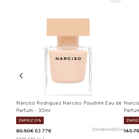
Narciso Rodriguez Narciso Poudrée Eau de
Narci
Parfum - 30ml
Parfu
ZAPISZ 21%
ZAPIS
30ml
90ml
50ml
Sugerowana cena detaliczna:
Aktualna cena:
Suger
80.50€
63.77€
143.7