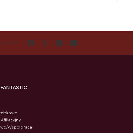
Ę Z NAMI
KFANTASTIC
zniżkowe
Afiliacyjny
stwo/Współpraca