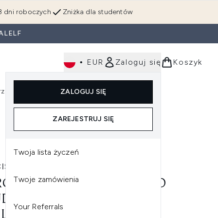
3 dni roboczych
Zniżka dla studentów
ALELF
•
EUR
Zaloguj się
Koszyk
rzędzia
Perfumy
Dla mężczyzn
ZALOGUJ SIĘ
ź do podmenu (Makijaż)
Wejdź do podmenu (Ciało)
Wejdź do podmenu (Włosy)
Wejdź do podmenu (Narzędzia)
Wejdź do podmenu (Perfumy)
Wejdź do podmenu (
ZAREJESTRUJ SIĘ
Twoja lista życzeń
ISO RODRIGUEZ
Twoje zamówienia
CISO RODRIGUEZ NARCISO
DRÉE EAU DE PARFUM -
Your Referrals
L