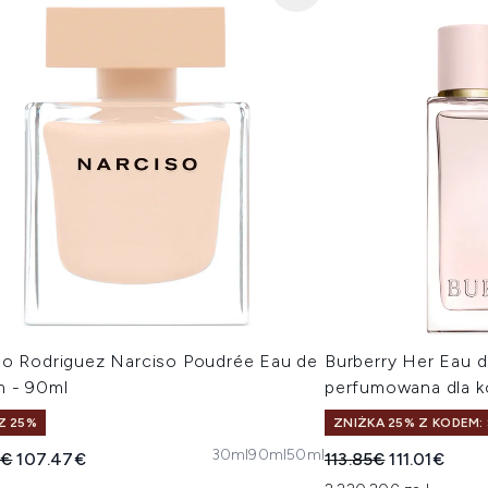
so Rodriguez Narciso Poudrée Eau de
Burberry Her Eau 
m - 90ml
perfumowana dla k
Z 25%
ZNIŻKA 25% Z KODEM: 
30ml
90ml
50ml
owana cena detaliczna:
Aktualna cena:
Sugerowana cena de
Aktualna ce
5€
107.47€
113.85€
111.01€