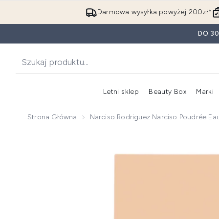
Darmowa wysyłka powyżej 200zł*
DO 3
Letni sklep
Beauty Box
Marki
Strona Główna
Narciso Rodriguez Narciso Poudrée Ea
Now showing image 1 Narciso Rodriguez Narciso Pou