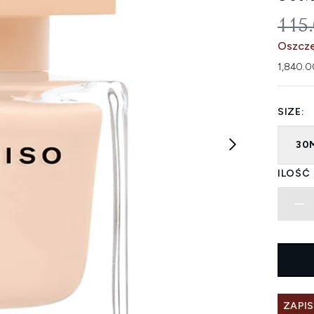
SUG
115
Oszcz
1,840.0
SIZE:
30
ILOŚĆ
ZAPI