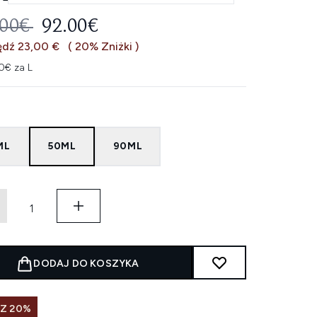
EROWANA CENA DETALICZNA:
AKTUALNA CENA:
.00€
92.00€
ędź 23,00 €
( 20% Zniżki )
0€ za L
ML
50ML
90ML
DODAJ DO KOSZYKA
SZ 20%