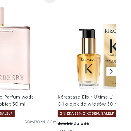
de Parfum woda
Kérastase Elixir Ultime L'Huile O
obiet 50 ml
Oil olejek do włosów 30 ml
SALELF
ZNIŻKA 25% Z KODEM: SALELF
50ml
30ml
100ml
75ml R
taliczna:
na:
Sugerowana cena detaliczna:
Aktualna cena:
33.35€
26.68€