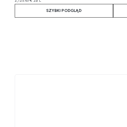
2,125.67€ za L
SZYBKI PODGLĄD
Showing slide 1