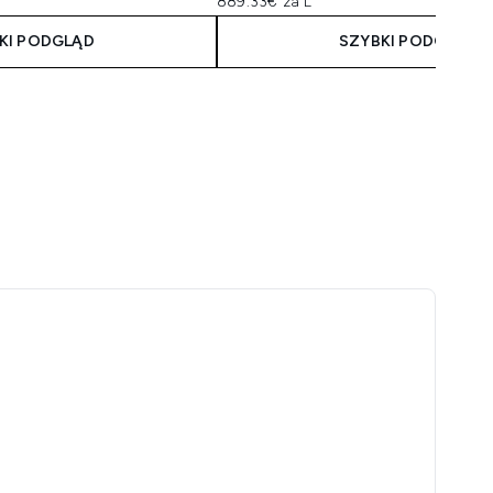
889.33€ za L
KI PODGLĄD
SZYBKI PODGLĄD