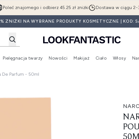
Przejdź do głównej treści
Poleć znajomego i odbierz 45.25 zł zniżki
Dostawa w ciągu 2-
0% ZNIŻKI NA WYBRANE PRODUKTY KOSMETYCZNE | KOD: S
Pielęgnacja twarzy
Nowości
Makijaż
Ciało
Włosy
Na
Wejdź do podmenu (Beauty Box)
Wejdź do podmenu (Marki)
Wejdź do podmenu (Pielęgnacja twarzy)
Wejdź do podmenu (Nowości)
Wejd
u De Parfum - 50ml
drée Eau de Parfum - 50ml
NARC
NAR
POU
50M