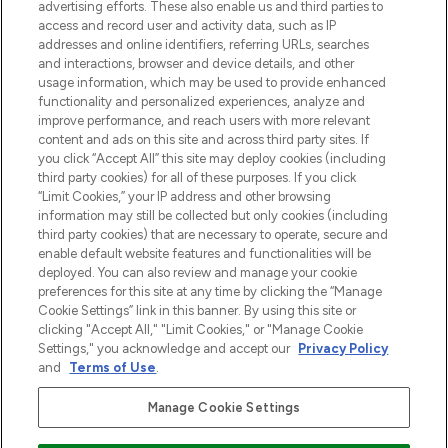
advertising efforts. These also enable us and third parties to
najnowszych produktach, od niszowych i
access and record user and activity data, such as IP
uznanych marek, sezonowych trendach i
addresses and online identifiers, referring URLs, searches
otrzyma ekskluzywne artykuły redakcyjne
and interactions, browser and device details, and other
z Sunday Supplement.
usage information, which may be used to provide enhanced
functionality and personalized experiences, analyze and
Zgoda na pliki cookie
improve performance, and reach users with more relevant
content and ads on this site and across third party sites. If
Do Not Sell or Share My Personal
you click “Accept All” this site may deploy cookies (including
Information
third party cookies) for all of these purposes. If you click
“Limit Cookies,” your IP address and other browsing
POMOC & INFORMACJE
information may still be collected but only cookies (including
third party cookies) that are necessary to operate, secure and
enable default website features and functionalities will be
WAŻNE INFORMACJE
deployed. You can also review and manage your cookie
preferences for this site at any time by clicking the “Manage
Cookie Settings” link in this banner. By using this site or
O LOOKFANTASTIC
clicking "Accept All," "Limit Cookies," or "Manage Cookie
Settings," you acknowledge and accept our
Privacy Policy
and
Terms of Use
.
Manage Cookie Settings
Płać bezpiecznie za pomocą