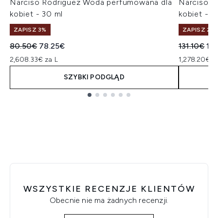
Narciso Rodriguez Woda perfumowana dla
Narciso R
kobiet - 30 ml
kobiet - 1
ZAPISZ 3%
ZAPISZ 2%
Sugerowana cena detaliczna:
Aktualna cena:
Sugerowan
Akt
80.50€
78.25€
131.10€
12
2,608.33€ za L
1,278.20€ z
SZYBKI PODGLĄD
Showing slide 1
WSZYSTKIE RECENZJE KLIENTÓW
Obecnie nie ma żadnych recenzji.