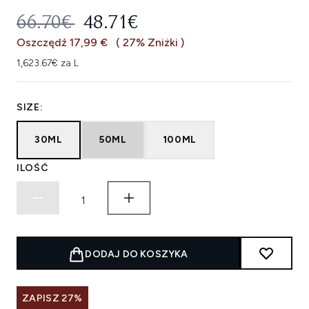
SUGEROWANA CENA DETALICZNA
AKTUALNA CENA:
66.70€
48.71€
Oszczędź 17,99 €
( 27% Zniżki )
1,623.67€ za L
SIZE:
30ML
50ML
100ML
ILOŚĆ
DODAJ DO KOSZYKA
ZAPISZ 27%