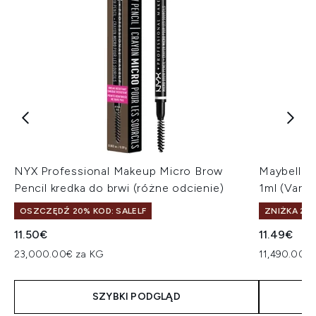
NYX Professional Makeup Micro Brow
Maybelline
Pencil kredka do brwi (różne odcienie)
1ml (Vari
OSZCZĘDŹ 20% KOD: SALELF
ZNIŻKA 25%
11.50€
11.49€
23,000.00€ za KG
11,490.00€ 
SZYBKI PODGLĄD