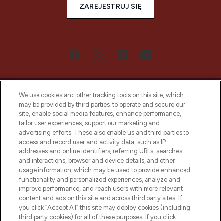
ZAREJESTRUJ SIĘ
We use cookies and other tracking tools on this site, which
may be provided by third parties, to operate and secure our
site, enable social media features, enhance performance,
tailor user experiences, support our marketing and
Bądź pierwszą osobą, która dowie się o
advertising efforts. These also enable us and third parties to
najnowszych produktach, od niszowych i
access and record user and activity data, such as IP
uznanych marek, sezonowych trendach i
addresses and online identifiers, referring URLs, searches
otrzyma ekskluzywne artykuły redakcyjne
and interactions, browser and device details, and other
z Sunday Supplement.
usage information, which may be used to provide enhanced
functionality and personalized experiences, analyze and
Zgoda na pliki cookie
improve performance, and reach users with more relevant
content and ads on this site and across third party sites. If
Do Not Sell or Share My Personal
you click “Accept All” this site may deploy cookies (including
Information
third party cookies) for all of these purposes. If you click