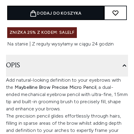
DODAJ DO KOSZYKA
ZNIŻKA 25% Z KODEM: SALELF
Na stanie | Z reguły wysyłamy w ciągu 24 godzin
OPIS
Add natural-looking definition to your eyebrows with
the
Maybelline Brow Precise Micro Pencil
, a dual-
ended mechanical eyebrow pencil with ultra-fine, 1.5mm
tip and built-in grooming brush to precisely fill, shape
and enhance your brows.
The precision pencil glides effortlessly through hairs,
filling in sparse areas of the brow whilst adding depth
and definition to your arches to expertly frame your