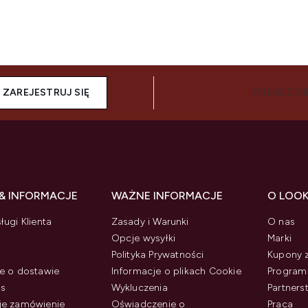
ZAREJESTRUJ SIĘ
POŁĄCZ SI
& INFORMACJE
WAŻNE INFORMACJE
O LOO
ługi Klienta
Zasady i Warunki
O nas
Opcje wysyłki
Marki
Polityka Prywatności
Kupony 
e o dostawie
Informacje o plikach Cookie
Program 
us
Wykluczenia
Partner
je zamówienie
Oświadczenie o
Praca