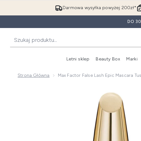
Darmowa wysyłka powyżej 200zł*
DO 3
Letni sklep
Beauty Box
Marki
Strona Główna
Max Factor False Lash Epic Mascara Tu
Now showing image 1 Max Factor False Lash Epic Masc