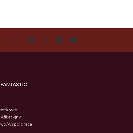
Ę Z NAMI
KFANTASTIC
zniżkowe
Afiliacyjny
stwo/Współpraca