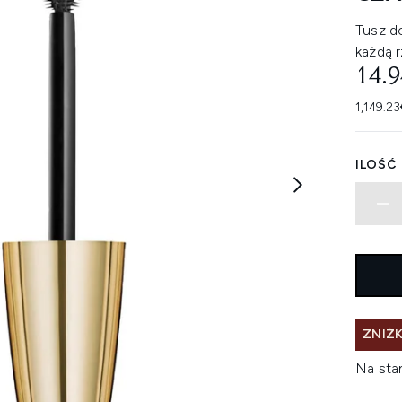
Tusz do
każdą r
14.
1,149.23
ILOŚĆ
ZNIŻK
Na sta