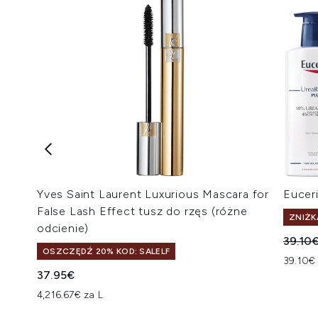
Yves Saint Laurent Luxurious Mascara for
Eucer
False Lash Effect tusz do rzęs (różne
ZNIŻK
odcienie)
Suger
39.10
OSZCZĘDŹ 20% KOD: SALELF
39.10€ 
37.95€
4,216.67€ za L