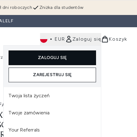
3 dni roboczych
Zniżka dla studentów
ALELF
•
EUR
Zaloguj się
Koszyk
rzędzia
Perfumy
Dla mężczyzn
ZALOGUJ SIĘ
ź do podmenu (Makijaż)
Wejdź do podmenu (Ciało)
Wejdź do podmenu (Włosy)
Wejdź do podmenu (Narzędzia)
Wejdź do podmenu (Perfumy)
Wejdź do podmenu (
ZAREJESTRUJ SIĘ
Twoja lista życzeń
FACTOR
Twoje zamówienia
 FACTOR FALSE LASH EPIC
CARA TUSZ DO RZĘS –
Your Referrals
RNY 13 ML