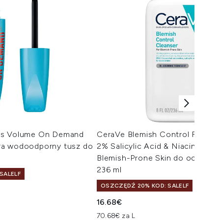
es Volume On Demand
CeraVe Blemish Control Face C
ra wodoodporny tusz do
2% Salicylic Acid & Niacinamide
Blemish-Prone Skin do oczyszc
236 ml
SALELF
OSZCZĘDŹ 20% KOD: SALELF
16.68€
70.68€ za L