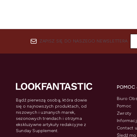
ZAPISZ SIĘ DO NASZEGO NEWSLETTERA
POMOC 
Biuro Obs
Bądź pierwszą osobą, która dowie
Pomoc
się o najnowszych produktach, od
niszowych i uznanych marek,
Zwroty
sezonowych trendach i otrzyma
Informacj
ekskluzywne artykuły redakcyjne z
Contact 
Sunday Supplement.
Śledź mo