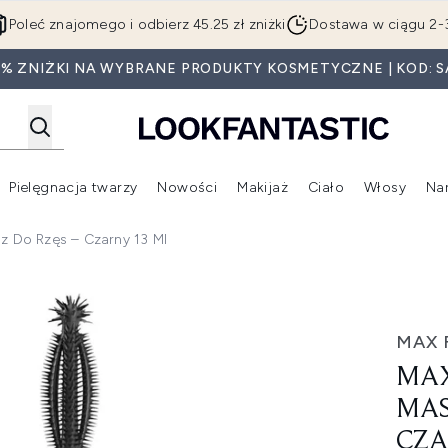
Przejdź do głównej treści
Poleć znajomego i odbierz 45.25 zł zniżki
Dostawa w ciągu 2-
0% ZNIŻKI NA WYBRANE PRODUKTY KOSMETYCZNE | KOD: S
Pielęgnacja twarzy
Nowości
Makijaż
Ciało
Włosy
Na
Wejdź do podmenu (Beauty Box)
Wejdź do podmenu (Marki)
Wejdź do podmenu (Pielęgnacja twarzy)
Wejdź do podmenu (Nowości)
Wejd
sz Do Rzęs – Czarny 13 Ml
ara tusz do rzęs – czarny 13 ml
MAX 
MAX
MAS
CZA