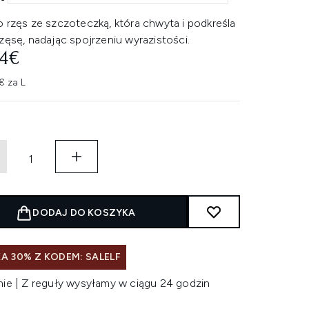
 rzęs ze szczoteczką, która chwyta i podkreśla
zęsę, nadając spojrzeniu wyrazistości.
94€
€ za L
DODAJ DO KOSZYKA
A 30% Z KODEM: SALELF
nie | Z reguły wysyłamy w ciągu 24 godzin