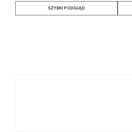
SZYBKI PODGLĄD
Showing slide 1