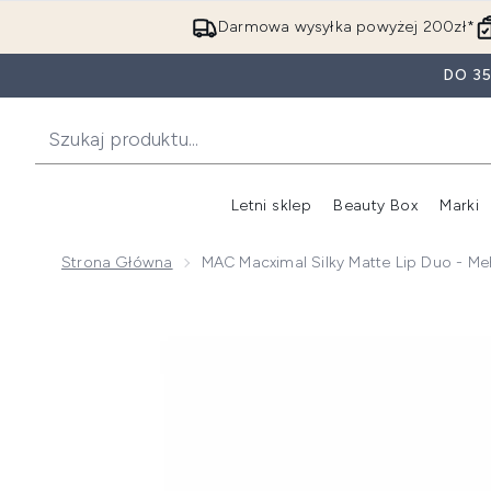
Darmowa wysyłka powyżej 200zł*
DO 3
Letni sklep
Beauty Box
Marki
Strona Główna
MAC Macximal Silky Matte Lip Duo - Me
Now showing image 1 MAC Macximal Silky Matte Lip 