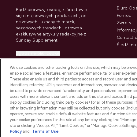
Biuro Obs
Bądź pierwszą osobą, która dowie
Pomoc
się o najnowszych produktach, od
niszowych i uznanych marek,
Zwroty
sezonowych trendach i otrzyma
Informacj
ekskluzywne artykuły redakcyjne z
Contact 
Sunday Supplement.
Śledź mo
Zgoda na pliki cookie
Do Not Sell or Share My Personal
We use cookies and other tracking tools on this site, which may be provide
Information
enable social media features, enhance performance, tailor user experienc
These also enable us and third parties to access and record user and act
identifiers, referring URLs, searches and interactions, browser and devi
be used to provide enhanced functionality and personalized experienc
users with more relevant content and ads on this site and across third part
deploy cookies (including third party cookies) for all of these purposes. I
2026 The Hut Group
other browsing information may still be collected but only cookies (inclu
operate, secure and enable default website features and functionalities
your cookie preferences for this site at any time by clicking the “Manage 
site or clicking "Accept All," "Limit Cookies," or "Manage Cookie Setti
Policy
and
Terms of Use
.