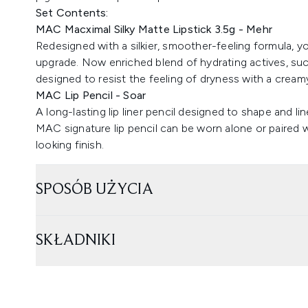
Set Contents:
MAC Macximal Silky Matte Lipstick 3.5g - Mehr
Redesigned with a silkier, smoother-feeling formula, y
upgrade. Now enriched blend of hydrating actives, such
designed to resist the feeling of dryness with a creamy
MAC Lip Pencil - Soar
A long-lasting lip liner pencil designed to shape and lin
MAC signature lip pencil can be worn alone or paired w
looking finish.
SPOSÓB UŻYCIA
SKŁADNIKI