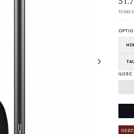
51.
10,561.
OPTIO
HO
TA
ILOŚĆ
OSZC