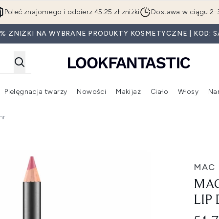
Przejdź do głównej treści
Poleć znajomego i odbierz 45.25 zł zniżki
Dostawa w ciągu 2-
5% ZNIŻKI NA WYBRANE PRODUKTY KOSMETYCZNE | KOD: S
Pielęgnacja twarzy
Nowości
Makijaż
Ciało
Włosy
Na
Wejdź do podmenu (Beauty Box)
Wejdź do podmenu (Marki)
Wejdź do podmenu (Pielęgnacja twarzy)
Wejdź do podmenu (Nowości)
Wejd
hr
Duo - Mehr
MAC
MAC
LIP