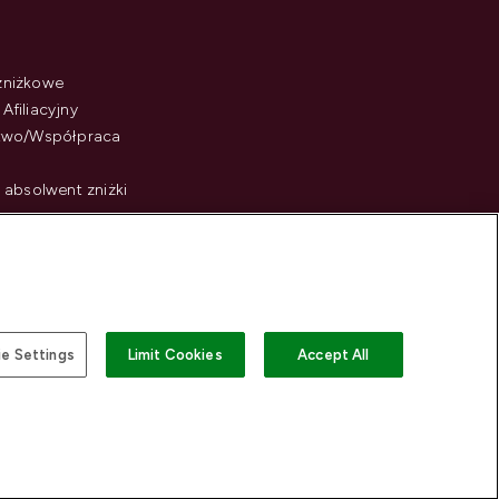
zniżkowe
Afiliacyjny
stwo/Współpraca
i absolwent zniżki
e Settings
Limit Cookies
Accept All