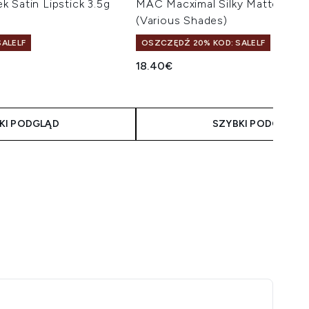
 Satin Lipstick 3.5g
MAC Macximal Silky Matte Mini 
(Various Shades)
ALELF
OSZCZĘDŹ 20% KOD: SALELF
taliczna:
na:
18.40€
KI PODGLĄD
SZYBKI PODGLĄD