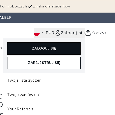
3 dni roboczych
Zniżka dla studentów
ALELF
•
EUR
Zaloguj się
Koszyk
rzędzia
Perfumy
Dla mężczyzn
ZALOGUJ SIĘ
ź do podmenu (Makijaż)
Wejdź do podmenu (Ciało)
Wejdź do podmenu (Włosy)
Wejdź do podmenu (Narzędzia)
Wejdź do podmenu (Perfumy)
Wejdź do podmenu (
ZAREJESTRUJ SIĘ
Twoja lista życzeń
Twoje zamówienia
 MACXIMAL SILKY MATTE
 DUO - MEHR
Your Referrals