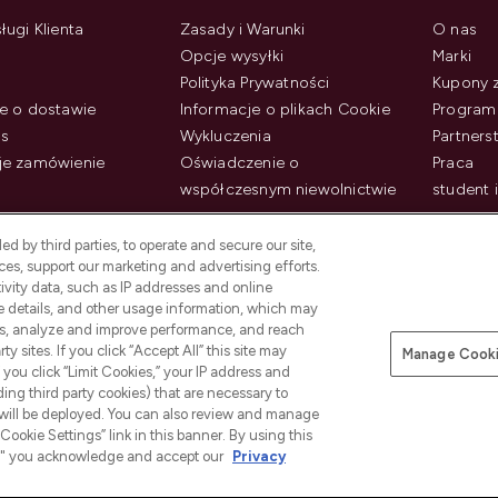
ługi Klienta
Zasady i Warunki
O nas
Opcje wysyłki
Marki
Polityka Prywatności
Kupony 
e o dostawie
Informacje o plikach Cookie
Program 
us
Wykluczenia
Partner
je zamówienie
Oświadczenie o
Praca
współczesnym niewolnictwie
student 
d by third parties, to operate and secure our site,
es, support our marketing and advertising efforts.
ivity data, such as IP addresses and online
ce details, and other usage information, which may
es, analyze and improve performance, and reach
y sites. If you click “Accept All” this site may
Manage Cooki
f you click “Limit Cookies,” your IP address and
Płać bezpiecznie za pomocą
ding third party cookies) that are necessary to
 will be deployed. You can also review and manage
Cookie Settings” link in this banner. By using this
ngs," you acknowledge and accept our
Privacy