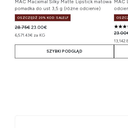
MAC Macximal Silky Matte Lipstick matowa
MAC Li
pomadka do ust 3,5 g (różne odcienie)
odcien
OSZCZĘDŹ 20% KOD: SALELF
OSZCZ
Sugerowana cena detaliczna:
Aktualna cena:
28.75€
23.00€
5 gwia
Suger
23.00
6,571.43€ za KG
13,142
SZYBKI PODGLĄD
Showing slide 1