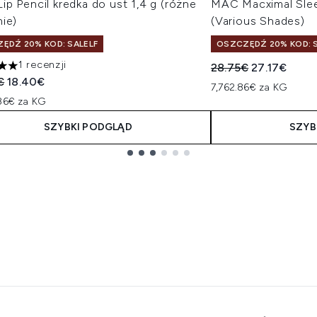
p Pencil kredka do ust 1,4 g (różne
MAC Macximal Sleek
ie)
(Various Shades)
ĘDŹ 20% KOD: SALELF
OSZCZĘDŹ 20% KOD: S
1 recenzji
Sugerowana cena de
Aktualna ce
28.75€
27.17€
zdek na maksymalnie 5
owana cena detaliczna:
Aktualna cena:
€
18.40€
7,762.86€ za KG
.86€ za KG
SZYBKI PODGLĄD
SZYB