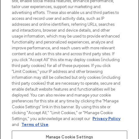
site, enable social media features, enhance performance,
tailor user experiences, support our marketing and
Bądź pierwszą osobą, która dowie się o
advertising efforts. These also enable us and third parties to
najnowszych produktach, od niszowych i
access and record user and activity data, such as IP
uznanych marek, sezonowych trendach i
addresses and online identifiers, referring URLs, searches
otrzyma ekskluzywne artykuły redakcyjne
and interactions, browser and device details, and other
z Sunday Supplement.
usage information, which may be used to provide enhanced
functionality and personalized experiences, analyze and
Zgoda na pliki cookie
improve performance, and reach users with more relevant
content and ads on this site and across third party sites. If
Do Not Sell or Share My Personal
you click “Accept All” this site may deploy cookies (including
Information
third party cookies) for all of these purposes. If you click
“Limit Cookies,” your IP address and other browsing
POMOC & INFORMACJE
information may still be collected but only cookies (including
third party cookies) that are necessary to operate, secure and
enable default website features and functionalities will be
WAŻNE INFORMACJE
deployed. You can also review and manage your cookie
preferences for this site at any time by clicking the “Manage
Cookie Settings” link in this banner. By using this site or
O LOOKFANTASTIC
clicking "Accept All," "Limit Cookies," or "Manage Cookie
Settings," you acknowledge and accept our
Privacy Policy
and
Terms of Use
.
Manage Cookie Settings