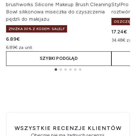
brushworks Silicone Makeup Brush Cleaning
StylPro M
Bowl silikonowa miseczka do czyszczenia
roztwór d
pędzli do makijażu
OSZCZĘDŹ 
ZNIŻKA 30% Z KODEM: SALELF
17.24€
6.89€
34.48€ za L
6.89€ za unit
SZYBKI PODGLĄD
Showing slide 1
WSZYSTKIE RECENZJE KLIENTÓW
Obecnie nie ma żadnych recenzji.